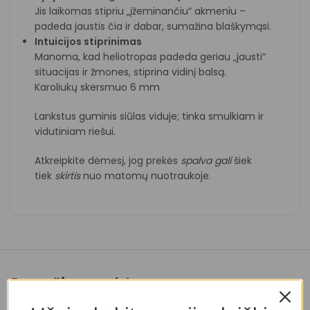
Jis laikomas stipriu „įžeminančiu“ akmeniu –
padeda jaustis čia ir dabar, sumažina blaškymąsi.
Intuicijos stiprinimas
Manoma, kad heliotropas padeda geriau „jausti“
situacijas ir žmones, stiprina vidinį balsą.
Karoliukų skersmuo 6 mm
Lankstus guminis siūlas viduje; tinka smulkiam ir
vidutiniam riešui.
Atkreipkite dėmesį, jog prekės
spalva
gali
šiek
tiek
skirtis
nuo matomų nuotraukoje.
Panašios prekės