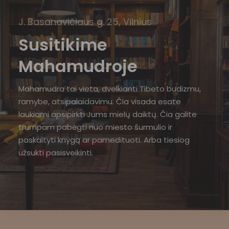
J. Basanavičiaus g. 25, Vilnius
Susitikime
Mahamudroje
Mahamudra tai vieta, dvelkianti Tibeto budizmu,
ramybe, atsipalaidavimu. Čia visada esate
laukiami apsipirkti Jums mielų daiktų. Čia galite
trumpam pabėgti nuo miesto šurmulio ir
paskaityti knygą ar pamedituoti. Arba tiesiog
užsukti pasisveikinti.