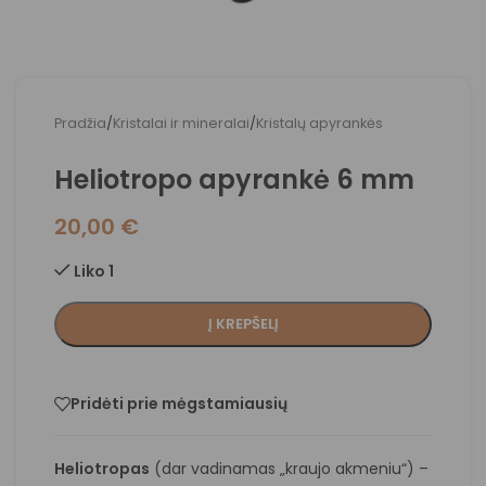
Pradžia
/
Kristalai ir mineralai
/
Kristalų apyrankės
Heliotropo apyrankė 6 mm
20,00
€
Liko 1
Į KREPŠELĮ
Pridėti prie mėgstamiausių
Heliotropas
(dar vadinamas „kraujo akmeniu“) –