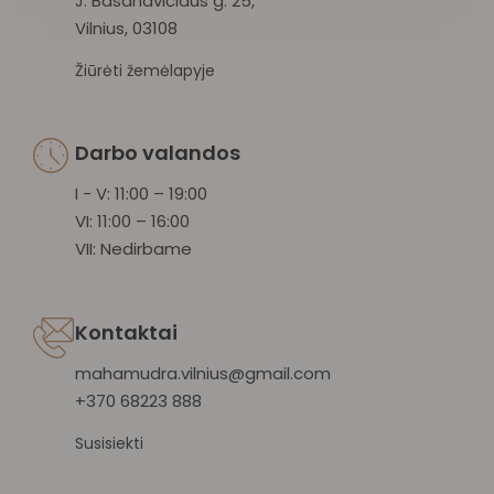
J. Basanavičiaus g. 25,
Vilnius, 03108
Žiūrėti žemėlapyje
Darbo valandos
I - V: 11:00 – 19:00
VI: 11:00 – 16:00
VII: Nedirbame
Kontaktai
mahamudra.vilnius@gmail.com
+370 68223 888
Susisiekti