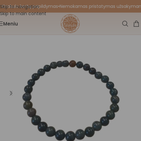
 Orakulo kortų papildymas
•
Nemokamas pristatymas užsakymams nu
Skip to navigation
Skip to main content
Meniu