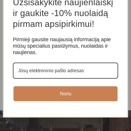
Užsisakykite naujienlaiškį
ir gaukite -10% nuolaidą
pirmam apsipirkimui!
Pirmieji gausite naujausią informaciją apie
mūsų specialius pasiūlymus, nuolaidas ir
naujienas.
Madagaskaro rožinio
Rožinio kvarco apyrankė
F
kvarco apyrankė
Apyrankės
,
Kristalų
K
Apyrankės
,
Kristalų
apyrankės
,
Kristalų
A
apyrankės
,
Kristalų
apyrankės
a
apyrankės
20,00
€
Noriu
25,00
€