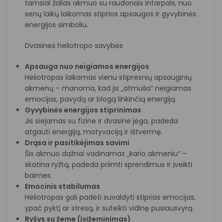
tamsiai žalias akmuo su raudonais intarpais, nuo
senų laikų laikomas stiprios apsaugos ir gyvybinės
energijos simboliu.
Dvasinės heliotropo savybės
Apsauga nuo neigiamos energijos
Heliotropas laikomas vienu stipresnių apsauginių
akmenų – manoma, kad jis „atmuša“ neigiamas
emocijas, pavydą ar blogą linkinčią energiją.
Gyvybinės energijos stiprinimas
Jis siejamas su fizine ir dvasine jėga, padeda
atgauti energiją, motyvaciją ir ištvermę.
Drąsa ir pasitikėjimas savimi
Šis akmuo dažnai vadinamas „kario akmeniu“ –
skatina ryžtą, padeda priimti sprendimus ir įveikti
baimes.
Emocinis stabilumas
Heliotropas gali padėti suvaldyti stiprias emocijas,
ypač pyktį ar stresą, ir suteikti vidinę pusiausvyrą.
Ryšys su žeme (įsižeminimas)