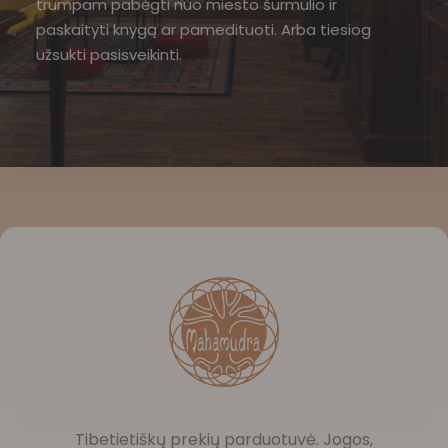
trumpam pabėgti nuo miesto šurmulio ir
paskaityti knygą ar pamedituoti. Arba tiesiog
užsukti pasisveikinti.
Tibetietiškų prekių parduotuvė. Jogos,