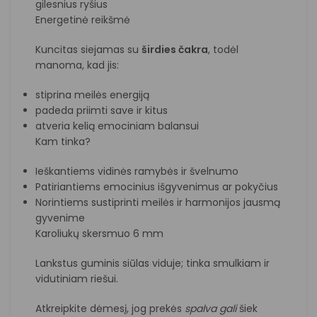
gilesnius ryšius
Energetinė reikšmė
Kuncitas siejamas su
širdies čakra
, todėl
manoma, kad jis:
stiprina meilės energiją
padeda priimti save ir kitus
atveria kelią emociniam balansui
Kam tinka?
Ieškantiems vidinės ramybės ir švelnumo
Patiriantiems emocinius išgyvenimus ar pokyčius
Norintiems sustiprinti meilės ir harmonijos jausmą
gyvenime
Karoliukų skersmuo 6 mm
Lankstus guminis siūlas viduje; tinka smulkiam ir
vidutiniam riešui.
Atkreipkite dėmesį, jog prekės
spalva
gali
šiek