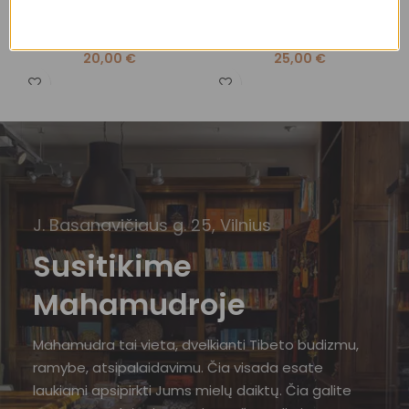
Apyrankės
,
Kristalų
Apyrankės
,
Kristalų
A
apyrankės
,
Kristalų
apyrankės
,
Kristalų
a
apyrankės
apyrankės
a
20,00
€
25,00
€
J. Basanavičiaus g. 25, Vilnius
Susitikime
Mahamudroje
Mahamudra tai vieta, dvelkianti Tibeto budizmu,
ramybe, atsipalaidavimu. Čia visada esate
laukiami apsipirkti Jums mielų daiktų. Čia galite