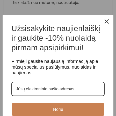
tiek
skirtis
nuo matomų nuotraukoje.
Užsisakykite naujienlaiškį
ir gaukite -10% nuolaidą
Panašios prekės
pirmam apsipirkimui!
Pirmieji gausite naujausią informaciją apie
mūsų specialius pasiūlymus, nuolaidas ir
naujienas.
Ametisto apyrankė
Fluorito apyrankė
K
Noriu