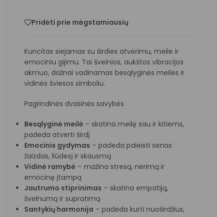
Pridėti prie mėgstamiausių
Kuncitas siejamas su širdies atvėrimu, meile ir
emociniu gijimu. Tai švelnios, aukštos vibracijos
akmuo, dažnai vadinamas besąlyginės meilės ir
vidinės šviesos simboliu.
Pagrindinės dvasinės savybės
Besąlyginė meilė
– skatina meilę sau ir kitiems,
padeda atverti širdį
Emocinis gydymas
– padeda paleisti senas
žaizdas, liūdesį ir skausmą
Vidinė ramybė
– mažina stresą, nerimą ir
emocinę įtampą
Jautrumo stiprinimas
– skatina empatiją,
švelnumą ir supratimą
Santykių harmonija
– padeda kurti nuoširdžius,