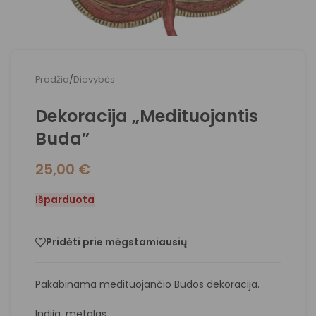
Pradžia
/
Dievybės
Dekoracija „Medituojantis
Buda”
25,00
€
Išparduota
Pridėti prie mėgstamiausių
Pakabinama medituojančio Budos dekoracija.
Indija, metalas.