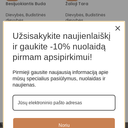
Besijuokiantis Buda
Žalioji Tara
D
Dievybės
,
Budistinės
Dievybės
,
Budistinės
dievybės
dievybės
75,00
€
90,00
€
85,00
€
110,00
€
Užsisakykite naujienlaiškį
ir gaukite -10% nuolaidą
pirmam apsipirkimui!
Pirmieji gausite naujausią informaciją apie
mūsų specialius pasiūlymus, nuolaidas ir
naujienas.
Noriu