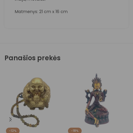
Matmenys: 21 cm x 16 cm
Panašios prekės
T
-12%
-18%