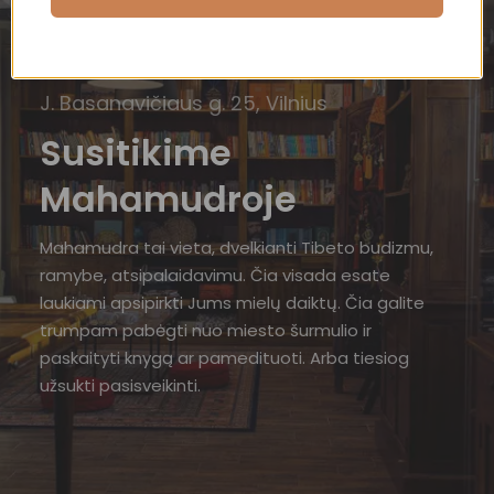
J. Basanavičiaus g. 25, Vilnius
Susitikime
Mahamudroje
Mahamudra tai vieta, dvelkianti Tibeto budizmu,
ramybe, atsipalaidavimu. Čia visada esate
laukiami apsipirkti Jums mielų daiktų. Čia galite
trumpam pabėgti nuo miesto šurmulio ir
paskaityti knygą ar pamedituoti. Arba tiesiog
užsukti pasisveikinti.