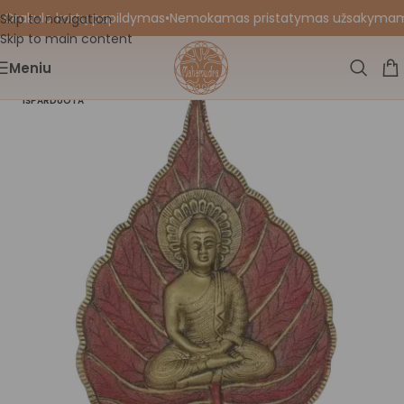
 Orakulo kortų papildymas
•
Nemokamas pristatymas užsakymams nu
Skip to navigation
Skip to main content
Meniu
IŠPARDUOTA