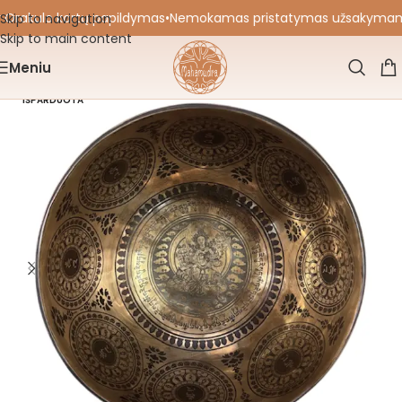
 Orakulo kortų papildymas
•
Nemokamas pristatymas užsakymams nu
Skip to navigation
Skip to main content
Meniu
IŠPARDUOTA