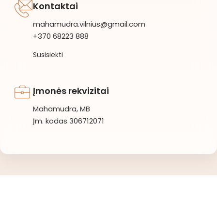
Kontaktai
mahamudra.vilnius@gmail.com
+370 68223 888
Susisiekti
Įmonės rekvizitai
Mahamudra, MB
Įm. kodas 306712071
Mahamudra 108 © 2026 Visos teisės saugomos.
Privatumo politika
/
Sąlygos ir taisyklės
/
Atšaukti užsakymą