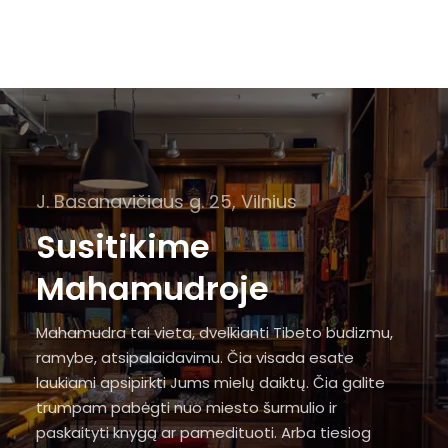
J. Basanavičiaus g. 25, Vilnius
Susitikime
Mahamudroje
Mahamudra tai vieta, dvelkianti Tibeto budizmu,
ramybe, atsipalaidavimu. Čia visada esate
laukiami apsipirkti Jums mielų daiktų. Čia galite
trumpam pabėgti nuo miesto šurmulio ir
paskaityti knygą ar pamedituoti. Arba tiesiog