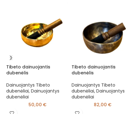
Tibeto dainuojantis
Tibeto dainuojantis
T
dubenėlis
dubenėlis
d
Dainuojantys Tibeto
Dainuojantys Tibeto
D
dubenėliai
,
Dainuojantys
dubenėliai
,
Dainuojantys
d
dubenėliai
dubenėliai
d
50,00
€
82,00
€