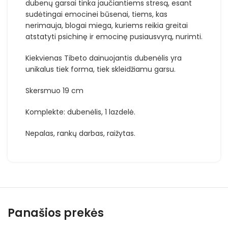
dubenų garsai tinka jaučiantiems stresą, esant
sudėtingai emocinei būsenai, tiems, kas
nerimauja, blogai miega, kuriems reikia greitai
atstatyti psichinę ir emocinę pusiausvyrą, nurimti.
Kiekvienas Tibeto dainuojantis dubenėlis yra
unikalus tiek forma, tiek skleidžiamu garsu.
Skersmuo 19 cm
Komplekte: dubenėlis, 1 lazdelė.
Nepalas, rankų darbas, raižytas.
Panašios prekės