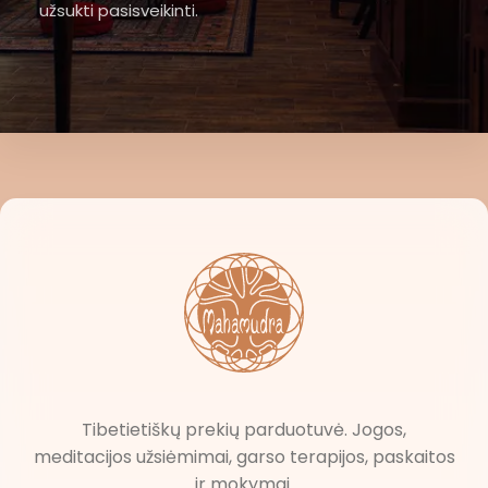
užsukti pasisveikinti.
Tibetietiškų prekių parduotuvė. Jogos,
meditacijos užsiėmimai, garso terapijos, paskaitos
ir mokymai.