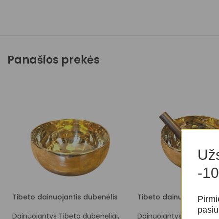
Panašios prekės
Užs
-10
Tibeto dainuojantis dubenėlis
Tibeto dainuojantis du
Pirmi
pasiū
Dainuojantys Tibeto dubenėliai
,
Dainuojantys Tibeto dub