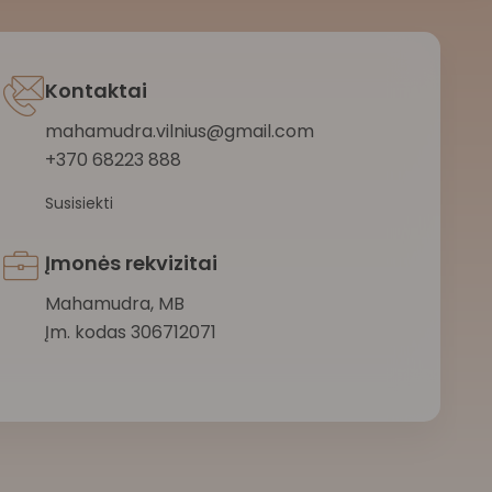
Kontaktai
mahamudra.vilnius@gmail.com
+370 68223 888
Susisiekti
Įmonės rekvizitai
Mahamudra, MB
Įm. kodas 306712071