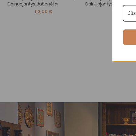
Dainuojantys dubenėliai
Dainuojantys dubenėliai
112,00
€
105,00
€