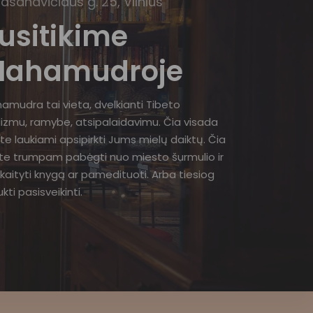
Basanavičiaus g. 25, Vilnius
usitikime
ahamudroje
amudra tai vieta, dvelkianti Tibeto
izmu, ramybe, atsipalaidavimu. Čia visada
te laukiami apsipirkti Jums mielų daiktų. Čia
ite trumpam pabėgti nuo miesto šurmulio ir
kaityti knygą ar pamedituoti. Arba tiesiog
kti pasisveikinti.