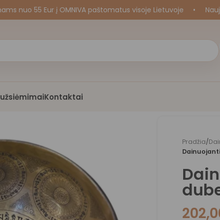
uo 55 Eur į OMNIVA paštomatus visoje Lietuvoje
•
Naujos k
i užsiėmimai
Kontaktai
Pradžia
/
Dai
Dainuojanti
Dain
dube
202,