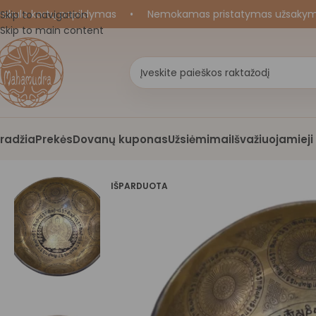
ulo kortų papildymas
•
Nemokamas pristatymas užsakymams n
Skip to navigation
Skip to main content
radžia
Prekės
Dovanų kuponas
Užsiėmimai
Išvažiuojamiej
IŠPARDUOTA