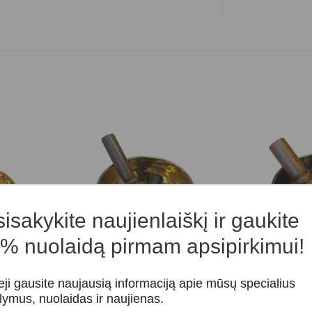
isakykite naujienlaiškį ir gaukite
% nuolaidą pirmam apsipirkimui!
benėlis
Tibeto dainuojantis dubenėlis
Tibeto dainuo
eji gausite naujausią informaciją apie mūsų specialius
lymus, nuolaidas ir naujienas.
enėliai
,
Dainuojantys Tibeto dubenėliai
,
Dainuojantys T