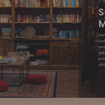
J. 
S
M
Mah
bud
esa
gal
pas
užsu