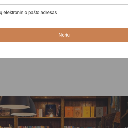
Dainuojantys dubenėliai
Dainuojantys d
84,00
€
8
Noriu