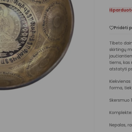
Išparduot
Pridėti 
Tibeto dai
skirtingų m
jaučiantie
tiems, kas 
atstatyti p
Kiekvienas 
forma, tiek
Skersmuo 
Komplekte: 
Nepalas, ra