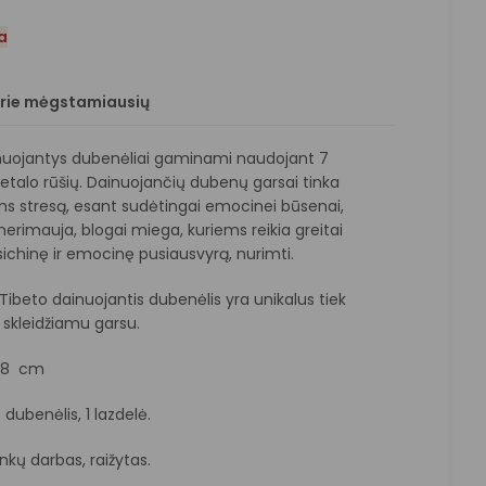
a
prie mėgstamiausių
nuojantys dubenėliai gaminami naudojant 7
etalo rūšių. Dainuojančių dubenų garsai tinka
ms stresą, esant sudėtingai emocinei būsenai,
nerimauja, blogai miega, kuriems reikia greitai
sichinę ir emocinę pusiausvyrą, nurimti.
Tibeto dainuojantis dubenėlis yra unikalus tiek
 skleidžiamu garsu.
18 cm
dubenėlis, 1 lazdelė.
nkų darbas, raižytas.