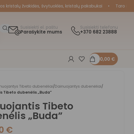
ristalų žvakidės, švytuoklės, kristalų pakabukai
•
Taro ir Orak
Susisiekti el. paštu
Susisiekti telefonu
Parašykite mums
+370 682 23888
0,00
€
nuojantys Tibeto dubenėliai
/
Dainuojantys dubenėliai
/
s Tibeto dubenėlis „Buda”
uojantis Tibeto
nėlis „Buda”
00
€