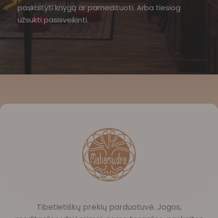
paskaityti knygą ar pamedituoti. Arba tiesiog
užsukti pasisveikinti.
Tibetietiškų prekių parduotuvė. Jogos,