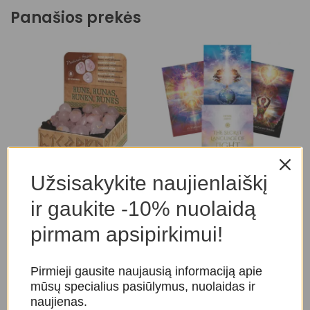
Panašios prekės
Užsisakykite naujienlaiškį
Oracle Kortos The Secret
-20%
Language of Light
Rožinio kvarco Runos
T
ir gaukite -10% nuolaidą
k
Taro ir orakulo kortos
,
Taro ir orakulo kortos
,
Runos
pirmam apsipirkimui!
Orakulo kortos
T
28,00
€
35,00
€
O
39,00
€
Pirmieji gausite naujausią informaciją apie
mūsų specialius pasiūlymus, nuolaidas ir
naujienas.