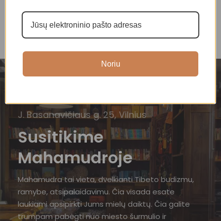
Noriu
J. Basanavičiaus g. 25, Vilnius
Susitikime
Mahamudroje
Mahamudra tai vieta, dvelkianti Tibeto budizmu,
ramybe, atsipalaidavimu. Čia visada esate
laukiami apsipirkti Jums mielų daiktų. Čia galite
trumpam pabėgti nuo miesto šurmulio ir