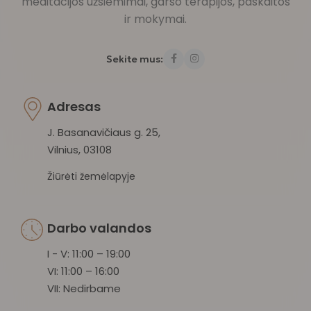
meditacijos užsiėmimai, garso terapijos, paskaitos
ir mokymai.
Sekite mus:
Adresas
J. Basanavičiaus g. 25,
Vilnius, 03108
Žiūrėti žemėlapyje
Darbo valandos
I - V: 11:00 – 19:00
VI: 11:00 – 16:00
VII: Nedirbame