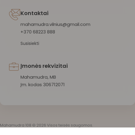
Kontaktai
mahamudra.vilnius@gmail.com
+370 68223 888
Susisiekti
Įmonės rekvizitai
Mahamudra, MB
Įm. kodas 306712071
Mahamudra 108 © 2026 Visos teisės saugomos.