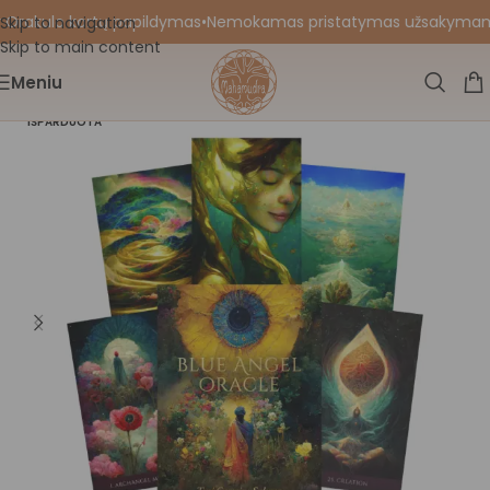
 Orakulo kortų papildymas
•
Nemokamas pristatymas užsakymams nu
Skip to navigation
Skip to main content
Meniu
IŠPARDUOTA