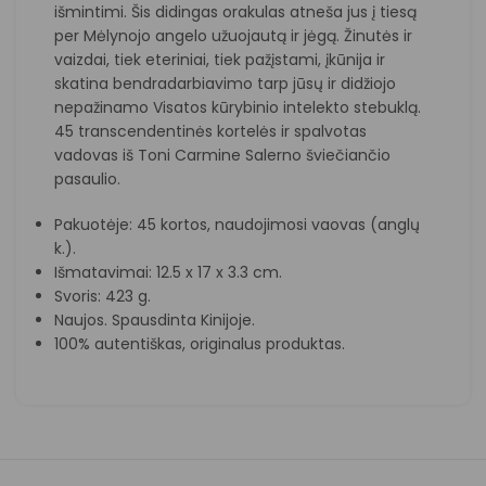
išmintimi. Šis didingas orakulas atneša jus į tiesą
per Mėlynojo angelo užuojautą ir jėgą. Žinutės ir
vaizdai, tiek eteriniai, tiek pažįstami, įkūnija ir
skatina bendradarbiavimo tarp jūsų ir didžiojo
nepažinamo Visatos kūrybinio intelekto stebuklą.
45 transcendentinės kortelės ir spalvotas
vadovas iš Toni Carmine Salerno šviečiančio
pasaulio.
Pakuotėje: 45 kortos, naudojimosi vaovas (anglų
k.).
Išmatavimai: 12.5 x 17 x 3.3 cm.
Svoris: 423 g.
Naujos. Spausdinta Kinijoje.
100% autentiškas, originalus produktas.