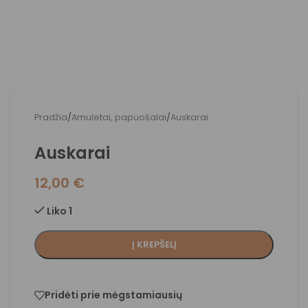
Pradžia
/
Amuletai, papuošalai
/
Auskarai
Auskarai
12,00
€
Liko 1
Į KREPŠELĮ
Pridėti prie mėgstamiausių