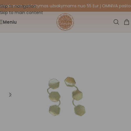
mokamas pristatymas užsakymams nuo 55 Eur į OMNIVA paštomat
Skip to navigation
Skip to main content
Meniu