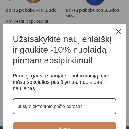
Raktų pakabukas „Buda”
Raktų pakabukas „Budos
O
akys”
Amuletai, papuošalai
A
Amuletai, papuošalai
P
10,00
€
10,00
€
Užsisakykite naujienlaiškį
ir gaukite -10% nuolaidą
pirmam apsipirkimui!
Pirmieji gausite naujausią informaciją apie
mūsų specialius pasiūlymus, nuolaidas ir
naujienas.