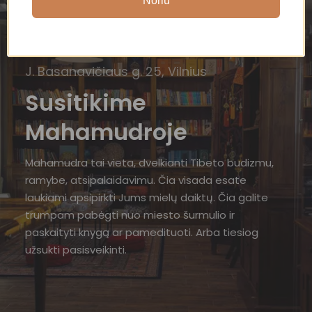
Noriu
J. Basanavičiaus g. 25, Vilnius
Susitikime
Mahamudroje
Mahamudra tai vieta, dvelkianti Tibeto budizmu,
ramybe, atsipalaidavimu. Čia visada esate
laukiami apsipirkti Jums mielų daiktų. Čia galite
trumpam pabėgti nuo miesto šurmulio ir
paskaityti knygą ar pamedituoti. Arba tiesiog
užsukti pasisveikinti.