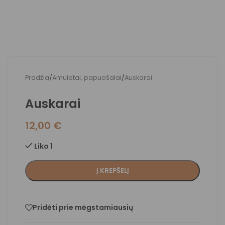
Pradžia
/
Amuletai, papuošalai
/
Auskarai
Auskarai
12,00
€
Liko 1
Į KREPŠELĮ
Pridėti prie mėgstamiausių