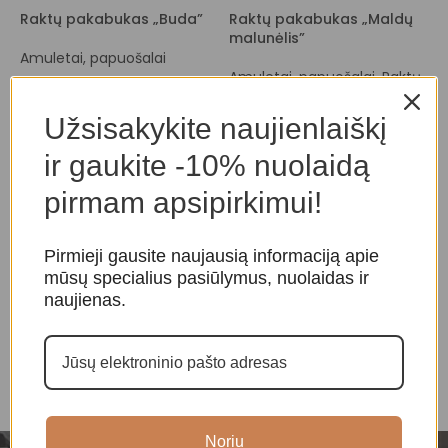
Raktų pakabukas „Buda”
Raktų pakabukas „Maldų
A
malunėlis”
Amuletai, papuošalai
A
Amuletai, papuošalai
,
Raktų
K
10,00
€
pakabukai
10,00
€
Užsisakykite naujienlaiškį
ir gaukite -10% nuolaidą
pirmam apsipirkimui!
Pirmieji gausite naujausią informaciją apie
mūsų specialius pasiūlymus, nuolaidas ir
naujienas.
Noriu