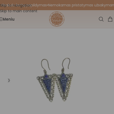
 Orakulo kortų papildymas
•
Nemokamas pristatymas užsakymams n
Skip to navigation
Skip to main content
Meniu