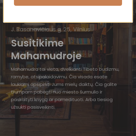
J. Basanavičiaus g. 25, Vilnius
Susitikime
Mahamudroje
Mahamudra tai vieta, dvelkianti Tibeto budizmu,
ramybe, atsipalaidavimu. Čia visada esate
laukiami apsipirkti Jums mielų daiktų. Čia galite
trumpam pabėgti nuo miesto šurmulio ir
paskaityti knygą ar pamedituoti. Arba tiesiog
užsukti pasisveikinti.