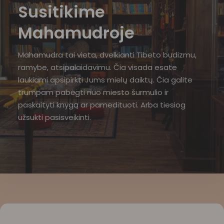
Susitikime
Mahamudroje
Mahamudra tai vieta, dvelkianti Tibeto budizmu,
ramybe, atsipalaidavimu. Čia visada esate
laukiami apsipirkti Jums mielų daiktų. Čia galite
trumpam pabėgti nuo miesto šurmulio ir
paskaityti knygą ar pamedituoti. Arba tiesiog
užsukti pasisveikinti.