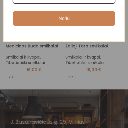
Noriu
Medicinos Buda smilkalai
Žalioji Tara smilkalai
I
Smilkalai ir kvapai
,
Smilkalai ir kvapai
,
S
Tibetietiški smilkalai
Tibetietiški smilkalai
T
16,00
€
16,00
€
J. Basanavičiaus g. 25, Vilnius