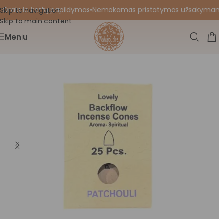
 Orakulo kortų papildymas
•
Nemokamas pristatymas užsakymams nu
Skip to navigation
Skip to main content
Meniu