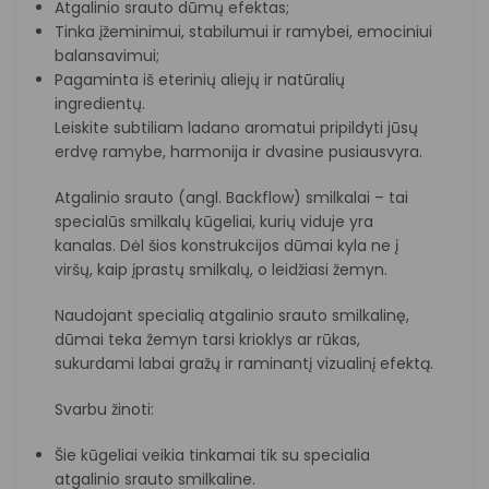
Atgalinio srauto dūmų efektas;
Tinka įžeminimui, stabilumui ir ramybei, emociniui
balansavimui;
Pagaminta iš eterinių aliejų ir natūralių
ingredientų.
Leiskite subtiliam ladano aromatui pripildyti jūsų
erdvę ramybe, harmonija ir dvasine pusiausvyra.
Atgalinio srauto (angl. Backflow) smilkalai – tai
specialūs smilkalų kūgeliai, kurių viduje yra
kanalas. Dėl šios konstrukcijos dūmai kyla ne į
viršų, kaip įprastų smilkalų, o leidžiasi žemyn.
Naudojant specialią atgalinio srauto smilkalinę,
dūmai teka žemyn tarsi krioklys ar rūkas,
sukurdami labai gražų ir raminantį vizualinį efektą.
Svarbu žinoti:
Šie kūgeliai veikia tinkamai tik su specialia
atgalinio srauto smilkaline.