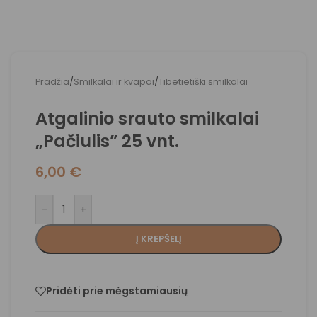
Pradžia
/
Smilkalai ir kvapai
/
Tibetietiški smilkalai
Atgalinio srauto smilkalai
„Pačiulis” 25 vnt.
6,00
€
-
+
Į KREPŠELĮ
Pridėti prie mėgstamiausių