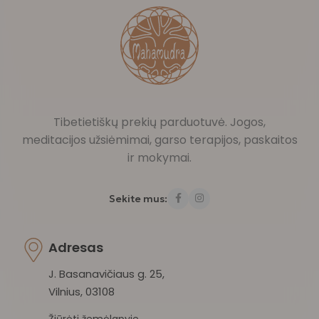
Tibetietiškų prekių parduotuvė. Jogos,
meditacijos užsiėmimai, garso terapijos, paskaitos
ir mokymai.
Sekite mus:
Adresas
J. Basanavičiaus g. 25,
Vilnius, 03108
Žiūrėti žemėlapyje