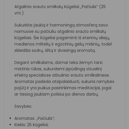
Atgalinio srauto smilkalų kūgeliai „Pačiulis” (25
vnt.)
Sukurkite jaukią ir harmoningą atmosferą savo
namuose su pačiuliu atgalinio srauto smilkalų
kūgeliais. Šie kūgeliai pagaminti iš eterinių aliejų,
medienos miltelių ir egzotinių gėlių mišinių, todėl
skleidžia sodrų, šiltą ir dvasingą aromatą.
Degant smilkalams, dūmai teka žemyn tarsi
mistinis rūkas, sukurdami įspūdingą vizualinį
efektą specialiose atbulinio srauto smilkalinėse.
Aromatas padeda atsipalaiduoti, sukuria ramybės
pojūtį ir yra puikus pasirinkimas meditacijai, jogai
ar tiesiog jaukiam poilsiui po dienos darbų.
Savybės:
Aromatas: „Pačiulis”;
Kiekis: 25 kūgeliai;