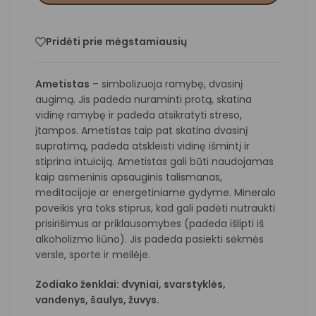
Pridėti prie mėgstamiausių
Ametistas
– simbolizuoja ramybę, dvasinį
augimą. Jis padeda nuraminti protą, skatina
vidinę ramybę ir padeda atsikratyti streso,
įtampos. Ametistas taip pat skatina dvasinį
supratimą, padeda atskleisti vidinę išmintį ir
stiprina intuiciją. Ametistas gali būti naudojamas
kaip asmeninis apsauginis talismanas,
meditacijoje ar energetiniame gydyme. Mineralo
poveikis yra toks stiprus, kad gali padėti nutraukti
prisirišimus ar priklausomybes (padeda išlipti iš
alkoholizmo liūno). Jis padeda pasiekti sėkmės
versle, sporte ir meilėje.
Zodiako ženklai: dvyniai, svarstyklės,
vandenys,
šaulys
,
žuvys
.