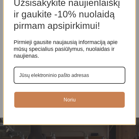
Užsisakykite naujienlaiškį
ir gaukite -10% nuolaidą
pirmam apsipirkimui!
Pirmieji gausite naujausią informaciją apie
mūsų specialius pasiūlymus, nuolaidas ir
naujienas.
Raktų pakabukas „Buda”
Raktų pakabukas „Maldų
R
malunėlis”
Amuletai, papuošalai
,
Raktų
A
pakabukai
Amuletai, papuošalai
,
Raktų
p
pakabukai
10,00
€
Noriu
10,00
€