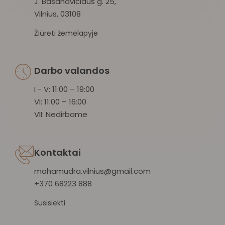
J. Basanavičiaus g. 25,
Vilnius, 03108
Žiūrėti žemėlapyje
Darbo valandos
I - V: 11:00 – 19:00
VI: 11:00 – 16:00
VII: Nedirbame
Kontaktai
mahamudra.vilnius@gmail.com
+370 68223 888
Susisiekti