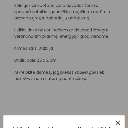
Stilingas cinkuoto žalvario apvadas (aukso
spalvos) suteikia ilgaamžiškumo, išlaiko natūralų
akmenų grožį ir pabrėžia jų unikalumą.
Puikiai tinka nešioti pačiam ar dovanoti žmogui,
vertinančiam prasmę, energiją ir grožį viename.
Kilmės šalis: Brazilija
Dydis: apie 2,5 x 2 cm
Atkreipkite dėmesį, jog prekės
spalva
gali
šiek
tiek
skirtis
nuo matomų nuotraukoje.
Panašios prekės