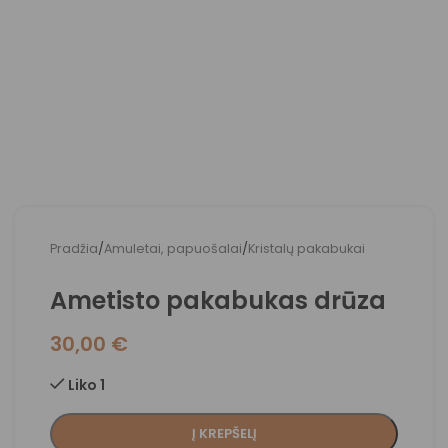
Pradžia
/
Amuletai, papuošalai
/
Kristalų pakabukai
Ametisto pakabukas drūza
30,00
€
Liko 1
Į KREPŠELĮ