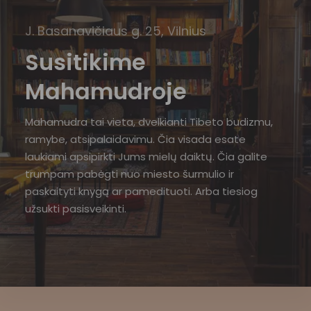
J. Basanavičiaus g. 25, Vilnius
Susitikime
Mahamudroje
Mahamudra tai vieta, dvelkianti Tibeto budizmu,
ramybe, atsipalaidavimu. Čia visada esate
laukiami apsipirkti Jums mielų daiktų. Čia galite
trumpam pabėgti nuo miesto šurmulio ir
paskaityti knygą ar pamedituoti. Arba tiesiog
užsukti pasisveikinti.