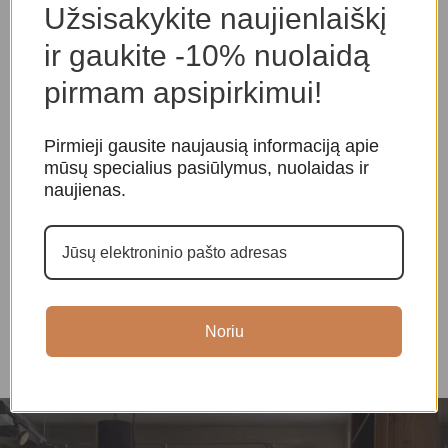
Užsisakykite naujienlaiškį
ir gaukite -10% nuolaidą
pirmam apsipirkimui!
Pirmieji gausite naujausią informaciją apie
mūsų specialius pasiūlymus, nuolaidas ir
naujienas.
Raktų pakabukas „Buda”
Raktų pakabukas „Buda”
C
Amuletai, papuošalai
Amuletai, papuošalai
,
Raktų
A
pakabukai
A
10,00
€
10,00
€
Noriu