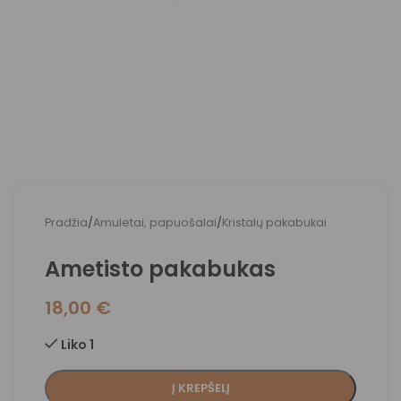
Pradžia
/
Amuletai, papuošalai
/
Kristalų pakabukai
Ametisto pakabukas
18,00
€
Liko 1
Į KREPŠELĮ