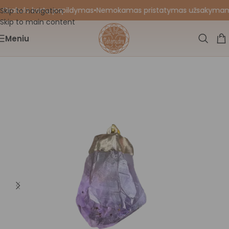
 Orakulo kortų papildymas
•
Nemokamas pristatymas užsakymams nu
Skip to navigation
Skip to main content
Meniu