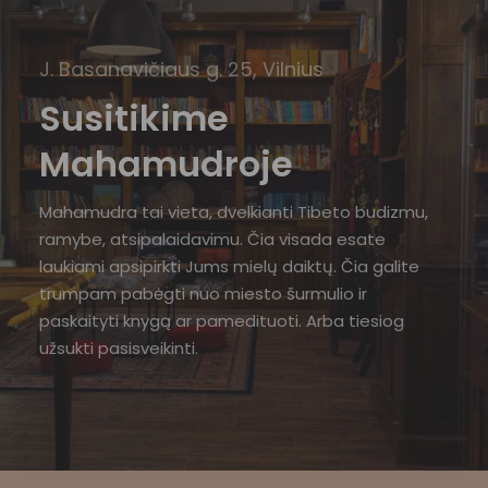
J. Basanavičiaus g. 25, Vilnius
Susitikime
Mahamudroje
Mahamudra tai vieta, dvelkianti Tibeto budizmu,
ramybe, atsipalaidavimu. Čia visada esate
laukiami apsipirkti Jums mielų daiktų. Čia galite
trumpam pabėgti nuo miesto šurmulio ir
paskaityti knygą ar pamedituoti. Arba tiesiog
užsukti pasisveikinti.