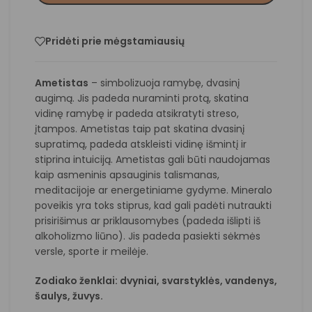
Pridėti prie mėgstamiausių
Ametistas
– simbolizuoja ramybę, dvasinį
augimą. Jis padeda nuraminti protą, skatina
vidinę ramybę ir padeda atsikratyti streso,
įtampos. Ametistas taip pat skatina dvasinį
supratimą, padeda atskleisti vidinę išmintį ir
stiprina intuiciją. Ametistas gali būti naudojamas
kaip asmeninis apsauginis talismanas,
meditacijoje ar energetiniame gydyme. Mineralo
poveikis yra toks stiprus, kad gali padėti nutraukti
prisirišimus ar priklausomybes (padeda išlipti iš
alkoholizmo liūno). Jis padeda pasiekti sėkmės
versle, sporte ir meilėje.
Zodiako ženklai: dvyniai, svarstyklės, vandenys,
šaulys
,
žuvys
.