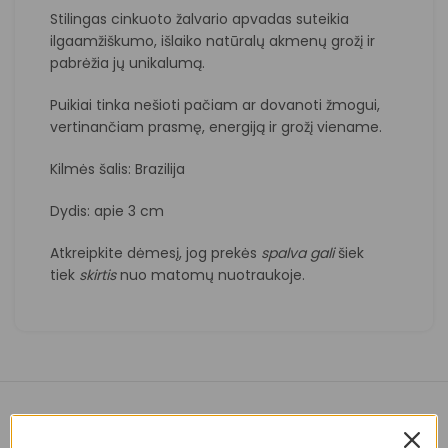
Stilingas cinkuoto žalvario apvadas suteikia
ilgaamžiškumo, išlaiko natūralų akmenų grožį ir
pabrėžia jų unikalumą.
Puikiai tinka nešioti pačiam ar dovanoti žmogui,
vertinančiam prasmę, energiją ir grožį viename.
Kilmės šalis: Brazilija
Dydis: apie 3 cm
Atkreipkite dėmesį, jog prekės
spalva
gali
šiek
tiek
skirtis
nuo matomų nuotraukoje.
Panašios prekės