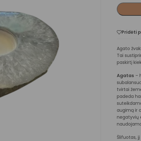
Pridėti 
Agato žvak
Tai sustipr
paskirtį kie
Agatas
– 
subalansuo
tvirtai žem
padeda harm
suteikdamas
augimą ir 
negatyvių 
naudojamas
Šlifuotas, 