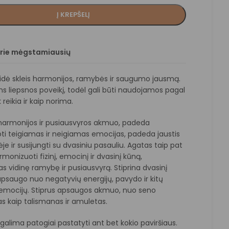
Į KREPŠELĮ
prie mėgstamiausių
idė skleis harmonijos, ramybės ir saugumo jausmą.
ins liepsnos poveikį, todėl gali būti naudojamos pagal
k reikia ir kaip norima.
harmonijos ir pusiausvyros akmuo, padeda
ti teigiamas ir neigiamas emocijas, padeda jaustis
ėje ir susijungti su dvasiniu pasauliu. Agatas taip pat
onizuoti fizinį, emocinį ir dvasinį kūną,
 vidinę ramybę ir pusiausvyrą. Stiprina dvasinį
apsaugo nuo negatyvių energijų, pavydo ir kitų
emocijų. Stiprus apsaugos akmuo, nuo seno
 kaip talismanas ir amuletas.
jį galima patogiai pastatyti ant bet kokio paviršiaus.