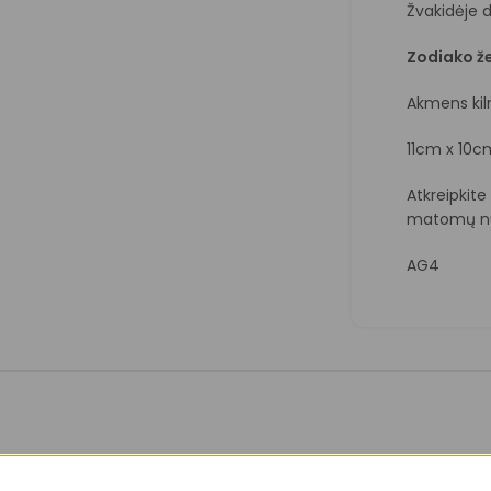
Žvakidėje 
Zodiako že
Akmens kilm
11cm x 10c
Atkreipkit
matomų nu
AG4