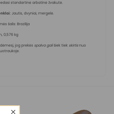
dedasi standartinė arbatinė žvakutė.
nklai:
Jautis, dvyniai, mergelė.
ės šalis: Brazilija
m, 0,576 kg
e dėmesį, jog prekės
spalva
gali
šiek tiek
skirtis
nuo
otraukoje.