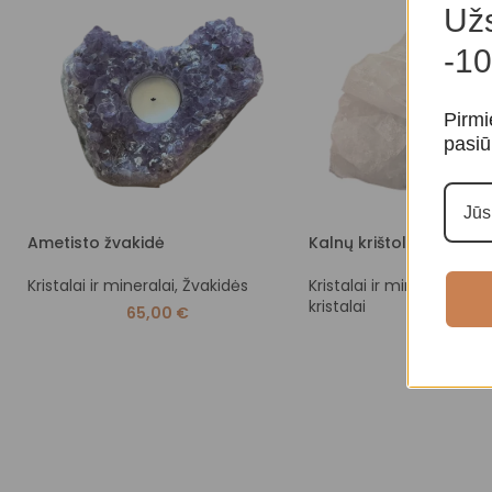
Užs
-10
Pirmi
pasiū
Ametisto žvakidė
Kalnų krištolas
Kristalai ir mineralai
,
Žvakidės
Kristalai ir mineralai
,
Nea
kristalai
65,00
€
35,00
€