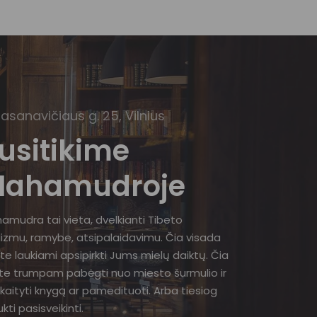
Basanavičiaus g. 25, Vilnius
usitikime
ahamudroje
amudra tai vieta, dvelkianti Tibeto
izmu, ramybe, atsipalaidavimu. Čia visada
te laukiami apsipirkti Jums mielų daiktų. Čia
ite trumpam pabėgti nuo miesto šurmulio ir
kaityti knygą ar pamedituoti. Arba tiesiog
kti pasisveikinti.