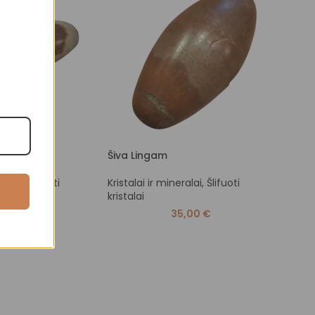
Šiva Lingam
Agat
eralai
,
Šlifuoti
Kristalai ir mineralai
,
Šlifuoti
Amule
kristalai
paka
Šlifuo
5,00
€
35,00
€