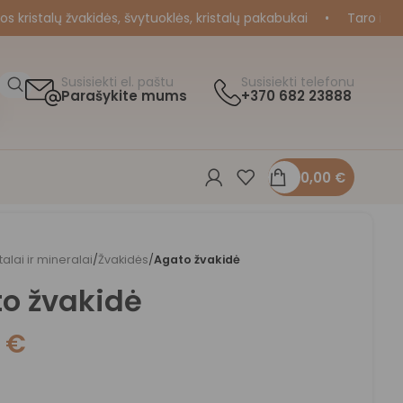
ristalų žvakidės, švytuoklės, kristalų pakabukai
•
Taro ir Orak
Susisiekti el. paštu
Susisiekti telefonu
Parašykite mums
+370 682 23888
0,00
€
stalai ir mineralai
/
Žvakidės
/
Agato žvakidė
o žvakidė
0
€