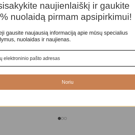
isakykite naujienlaiškį ir gaukite
% nuolaidą pirmam apsipirkimui!
eji gausite naujausią informaciją apie mūsų specialius
lymus, nuolaidas ir naujienas.
Šiva Lingam
-20%
Kalnų krištolas
pdirbti
Kristalai ir min
Noriu
kristalai
Kristalai ir mineralai
,
Neapdirbti
kristalai
1
28,00
€
35,00
€