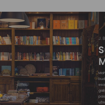
J. 
S
M
Mah
bud
esa
gal
pas
užsu