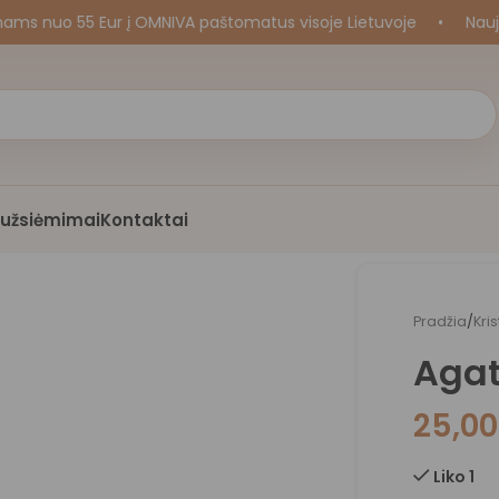
uo 55 Eur į OMNIVA paštomatus visoje Lietuvoje
•
Naujos k
i užsiėmimai
Kontaktai
Pradžia
/
Kri
Agat
25,0
Liko 1