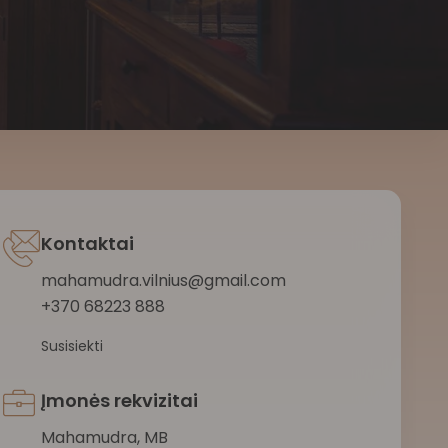
Kontaktai
mahamudra.vilnius@gmail.com
+370 68223 888
Susisiekti
Įmonės rekvizitai
Mahamudra, MB