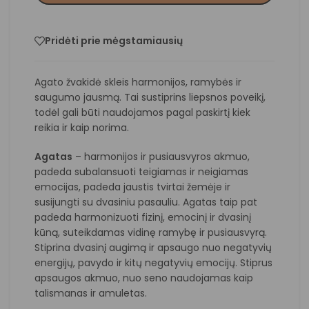
Pridėti prie mėgstamiausių
Agato žvakidė skleis harmonijos, ramybės ir
saugumo jausmą. Tai sustiprins liepsnos poveikį,
todėl gali būti naudojamos pagal paskirtį kiek
reikia ir kaip norima.
Agatas
– harmonijos ir pusiausvyros akmuo,
padeda subalansuoti teigiamas ir neigiamas
emocijas, padeda jaustis tvirtai žemėje ir
susijungti su dvasiniu pasauliu. Agatas taip pat
padeda harmonizuoti fizinį, emocinį ir dvasinį
kūną, suteikdamas vidinę ramybę ir pusiausvyrą.
Stiprina dvasinį augimą ir apsaugo nuo negatyvių
energijų, pavydo ir kitų negatyvių emocijų. Stiprus
apsaugos akmuo, nuo seno naudojamas kaip
talismanas ir amuletas.