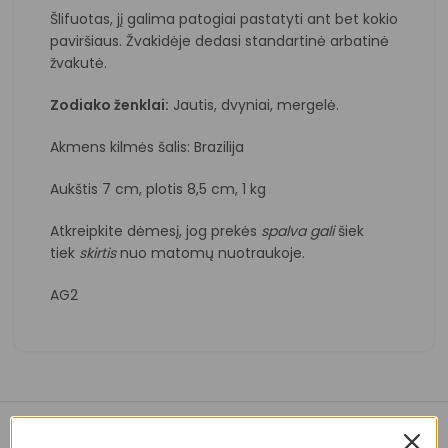
Šlifuotas, jį galima patogiai pastatyti ant bet kokio
paviršiaus. Žvakidėje dedasi standartinė arbatinė
žvakutė.
Zodiako ženklai:
Jautis, dvyniai, mergelė.
Akmens kilmės šalis: Brazilija
Aukštis 7 cm, plotis 8,5 cm, 1 kg
Atkreipkite dėmesį, jog prekės
spalva
gali
šiek
tiek
skirtis
nuo matomų nuotraukoje.
AG2