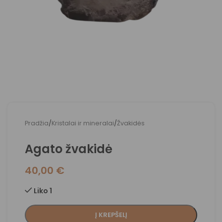
Pradžia
/
Kristalai ir mineralai
/
Žvakidės
Agato žvakidė
40,00
€
Liko 1
Į KREPŠELĮ