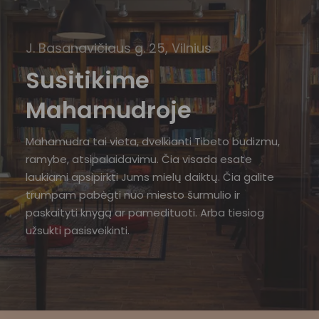
J. Basanavičiaus g. 25, Vilnius
Susitikime
Mahamudroje
Mahamudra tai vieta, dvelkianti Tibeto budizmu,
ramybe, atsipalaidavimu. Čia visada esate
laukiami apsipirkti Jums mielų daiktų. Čia galite
trumpam pabėgti nuo miesto šurmulio ir
paskaityti knygą ar pamedituoti. Arba tiesiog
užsukti pasisveikinti.