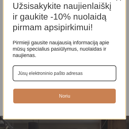
Panašios prekės
Užsisakykite naujienlaiškį
ir gaukite -10% nuolaidą
pirmam apsipirkimui!
Pirmieji gausite naujausią informaciją apie
mūsų specialius pasiūlymus, nuolaidas ir
naujienas.
Agato žvakidė
Agato žvakidė
S
Kristalai ir mineralai
,
Kristalai ir mineralai
,
K
Žvakidės
Žvakidės
k
25,00
€
45,00
€
Noriu