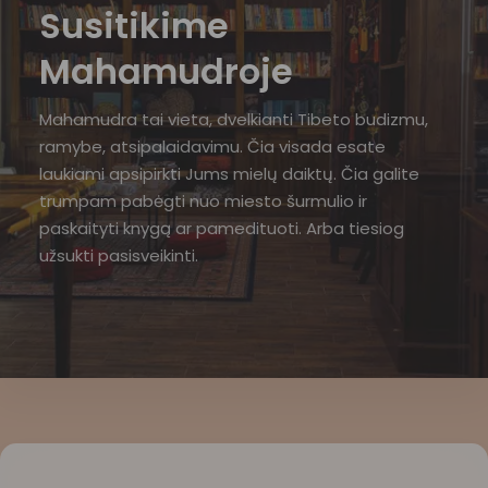
Susitikime
Mahamudroje
Mahamudra tai vieta, dvelkianti Tibeto budizmu,
ramybe, atsipalaidavimu. Čia visada esate
laukiami apsipirkti Jums mielų daiktų. Čia galite
trumpam pabėgti nuo miesto šurmulio ir
paskaityti knygą ar pamedituoti. Arba tiesiog
užsukti pasisveikinti.