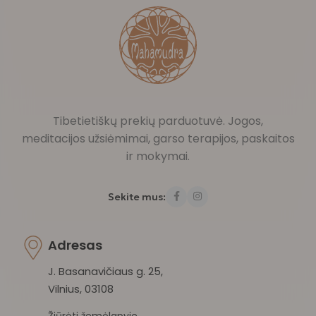
Tibetietiškų prekių parduotuvė. Jogos,
meditacijos užsiėmimai, garso terapijos, paskaitos
ir mokymai.
Sekite mus:
Adresas
J. Basanavičiaus g. 25,
Vilnius, 03108
Žiūrėti žemėlapyje