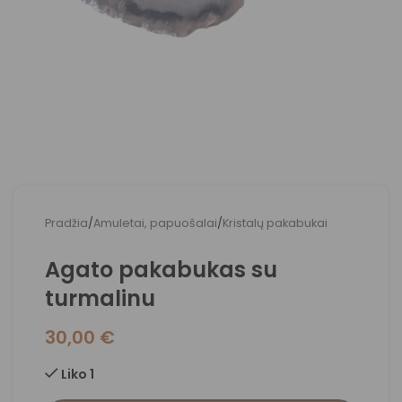
Pradžia
/
Amuletai, papuošalai
/
Kristalų pakabukai
Agato pakabukas su
turmalinu
30,00
€
Liko 1