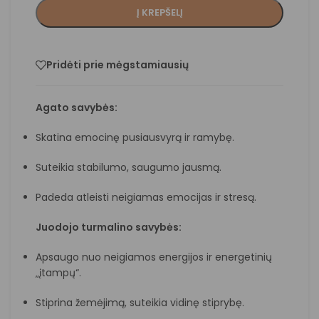
Į KREPŠELĮ
Pridėti prie mėgstamiausių
Agato savybės:
Skatina emocinę pusiausvyrą ir ramybę.
Suteikia stabilumo, saugumo jausmą.
Padeda atleisti neigiamas emocijas ir stresą.
Juodojo turmalino savybės:
Apsaugo nuo neigiamos energijos ir energetinių
„įtampų“.
Stiprina žemėjimą, suteikia vidinę stiprybę.