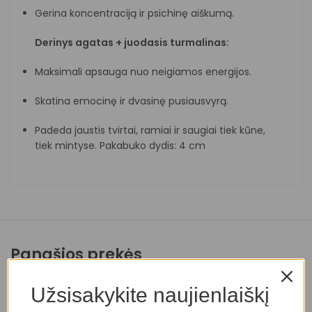
Gerina koncentraciją ir psichinę aiškumą.
Derinys agatas + juodasis turmalinas:
Maksimali apsauga nuo neigiamos energijos.
Skatina emocinę ir dvasinę pusiausvyrą.
Padeda jaustis tvirtai, ramiai ir saugiai tiek kūne,
tiek mintyse. Pakabuko dydis: 4 cm
Panašios prekės
Užsisakykite naujienlaiškį