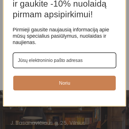
ir gaukite -10% nuolaidą
pirmam apsipirkimui!
Pirmieji gausite naujausią informaciją apie
mūsų specialius pasiūlymus, nuolaidas ir
naujienas.
Raktų pakabukas „Budos
Agato pakabukas (smėlio
A
akys”
spalvos)
a
Amuletai, papuošalai
Amuletai, papuošalai
,
A
Kristalų pakabukai
K
10,00
€
18,00
€
Noriu
J. Basanavičiaus g. 25, Vilnius