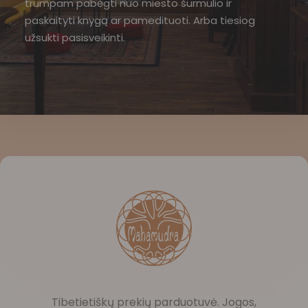
trumpam pabėgti nuo miesto šurmulio ir
paskaityti knygą ar pamedituoti. Arba tiesiog
užsukti pasisveikinti.
Tibetietiškų prekių parduotuvė. Jogos,