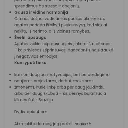
sprendimus be streso ir abejonių.
Gausa ir vidinė harmonija
Citrinas dažnai vadinamas gausos akmeniu, o
agatas padeda išlaikyti pusiausvyrą, kad siekiai
nekiltų iš nerimo, o iš vidinės ramybės.
Švelni apsauga
Agatas veikia kaip apsauginis „inkaras“, o citrinas
– kaip šviesos stiprintuvas, padedantis neįsitraukti
į negatyvias emocijas.
Kam ypač tinka:
kai nori daugiau motyvacijos, bet be perdegimo
naujiems projektams, darbui, mokslams
žmonėms, kurie linkę arba per daug jaudintis,
arba per daug skubėti – šis derinys balansuoja
Kilmės šalis: Brazilija
Dydis: apie 4 cm
Atkreipkite dėmesį, jog prekės
spalva ir