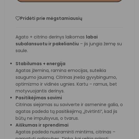
Pridėti prie mėgstamiausių
Agato + citrino derinys laikomas
labai
subalansuotu ir pakeliančiu
– jis jungia žemę su
saule.
Stabilumas + energija
Agatas įžemina, ramina emocijas, suteikia
saugumo jausmą. Citrinas įneša gyvybingumo,
optimizmo ir vidinės ugnies. Kartu – ramus, bet
motyvuojantis derinys.
Pasitikėjimas savimi
Citrinas siejamas su saviverte ir asmenine galia, o
agatas padeda tą pasitikėjimą „įtvirtinti“, kad jis
būtų ne impulsyvus, o tvarus.
Aiškumas ir sprendimai
Agatas padeda nusiraminti mintims, citrinas –
pamatyti galimybes. Tinka, kai reikia priimti