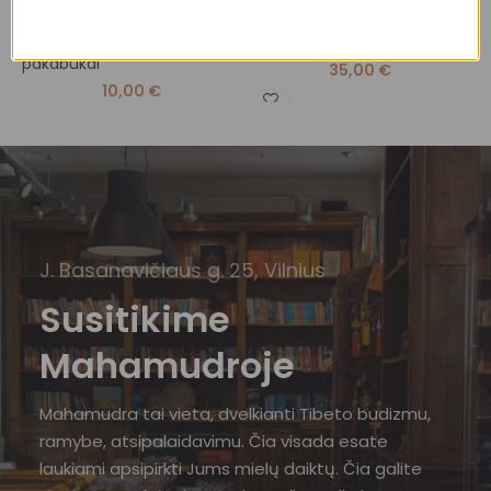
Amuletai, papuošalai
,
Amuletai, papuošalai
,
Raktų
Pakabukai
A
pakabukai
K
35,00
€
10,00
€
J. Basanavičiaus g. 25, Vilnius
Susitikime
Mahamudroje
Mahamudra tai vieta, dvelkianti Tibeto budizmu,
ramybe, atsipalaidavimu. Čia visada esate
laukiami apsipirkti Jums mielų daiktų. Čia galite