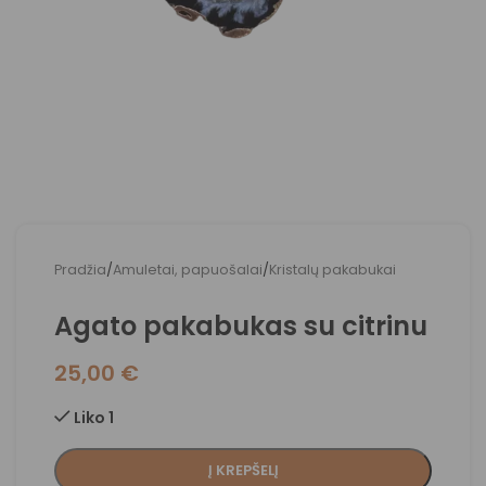
Pradžia
/
Amuletai, papuošalai
/
Kristalų pakabukai
Agato pakabukas su citrinu
25,00
€
Liko 1
Į KREPŠELĮ