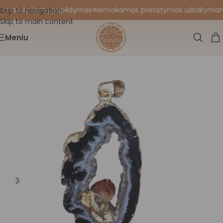
 Orakulo kortų papildymas
•
Nemokamas pristatymas užsakymams nu
Skip to navigation
Skip to main content
Meniu