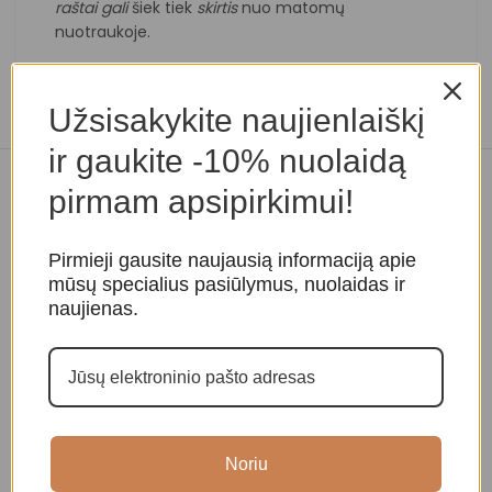
raštai
gali
šiek tiek
skirtis
nuo matomų
nuotraukoje.
Užsisakykite naujienlaiškį
ir gaukite -10% nuolaidą
pirmam apsipirkimui!
Panašios prekės
Pirmieji gausite naujausią informaciją apie
mūsų specialius pasiūlymus, nuolaidas ir
naujienas.
Noriu
Raktų pakabukas „Maldų
Obsidiano pakabukas
A
malunėlis”
a