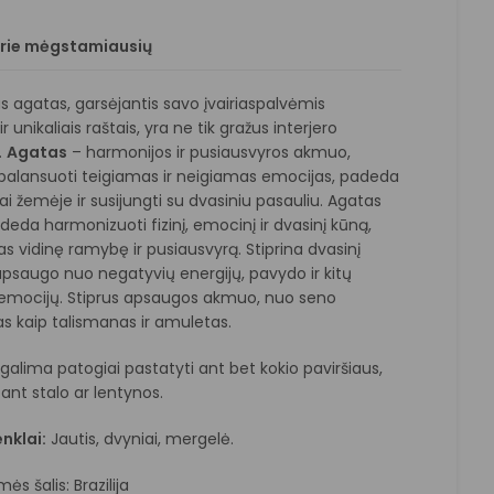
prie mėgstamiausių
 agatas, garsėjantis savo įvairiaspalvėmis
ir unikaliais raštais, yra ne tik gražus interjero
.
Agatas
– harmonijos ir pusiausvyros akmuo,
alansuoti teigiamas ir neigiamas emocijas, padeda
rtai žemėje ir susijungti su dvasiniu pasauliu. Agatas
deda harmonizuoti fizinį, emocinį ir dvasinį kūną,
 vidinę ramybę ir pusiausvyrą. Stiprina dvasinį
apsaugo nuo negatyvių energijų, pavydo ir kitų
emocijų. Stiprus apsaugos akmuo, nuo seno
 kaip talismanas ir amuletas.
jį galima patogiai pastatyti ant bet kokio paviršiaus,
 ant stalo ar lentynos.
nklai:
Jautis, dvyniai, mergelė.
ės šalis: Brazilija