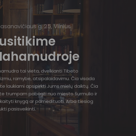
Basanavičiaus g. 25, Vilnius
usitikime
ahamudroje
amudra tai vieta, dvelkianti Tibeto
izmu, ramybe, atsipalaidavimu. Čia visada
te laukiami apsipirkti Jums mielų daiktų. Čia
ite trumpam pabėgti nuo miesto šurmulio ir
kaityti knygą ar pamedituoti. Arba tiesiog
kti pasisveikinti.