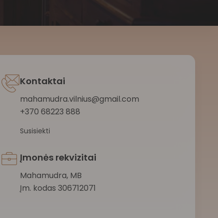
Kontaktai
mahamudra.vilnius@gmail.com
+370 68223 888
Susisiekti
Įmonės rekvizitai
Mahamudra, MB
Įm. kodas 306712071