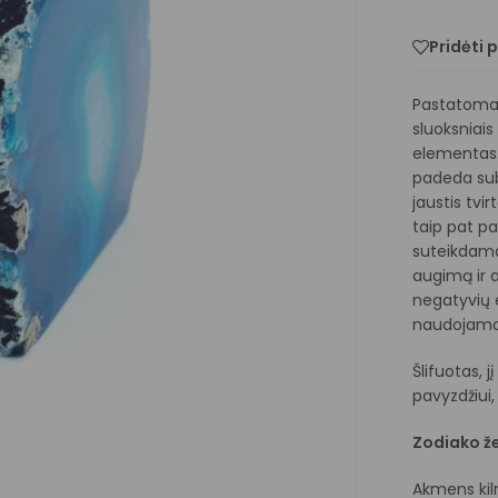
Pridėti 
Pastatomas
sluoksniais 
elementas
padeda sub
jaustis tvi
taip pat pa
suteikdamas
augimą ir 
negatyvių 
naudojamas
Šlifuotas, 
pavyzdžiui,
Zodiako že
Akmens kilm