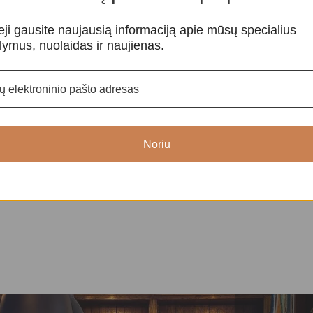
eji gausite naujausią informaciją apie mūsų specialius
lymus, nuolaidas ir naujienas.
Agato žvakidė
Ametisto žvak
kidės
Kristalai ir mineralai
,
Žvakidės
Kristalai ir min
45,00
€
6
Noriu