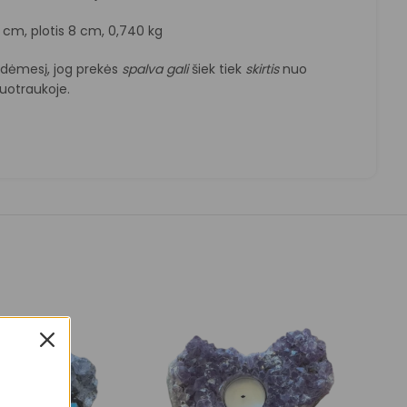
5 cm, plotis 8 cm, 0,740 kg
e dėmesį, jog prekės
spalva
gali
šiek tiek
skirtis
nuo
otraukoje.