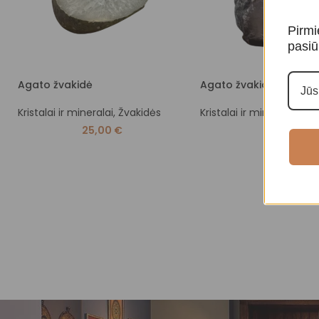
Pirmi
pasiū
Agato žvakidė
Agato žvakidė
Kristalai ir mineralai
,
Žvakidės
Kristalai ir mineralai
,
Žva
25,00
€
40,00
€