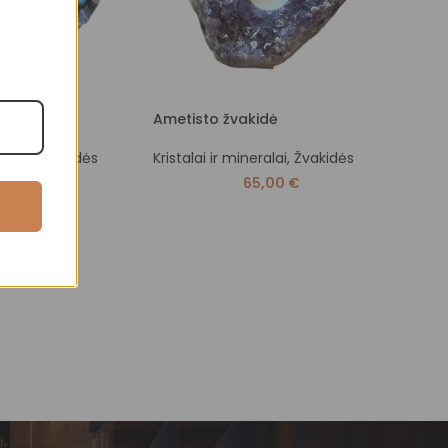
idė
Ametisto žvakidė
Kalnų
eralai
,
Žvakidės
Kristalai ir mineralai
,
Žvakidės
Krista
krista
0,00
€
65,00
€