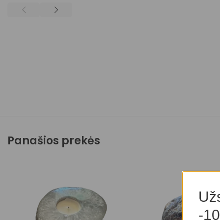
Panašios prekės
Užs
-10