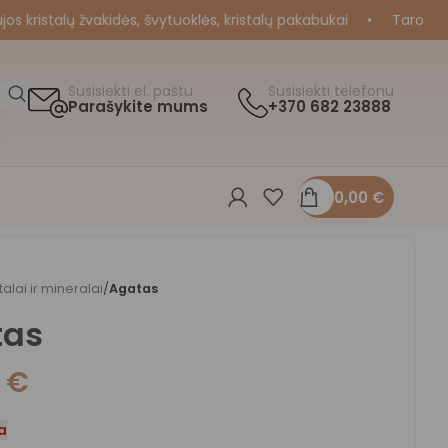
kristalų žvakidės, švytuoklės, kristalų pakabukai
•
Taro ir Ora
Susisiekti el. paštu
Susisiekti telefonu
Parašykite mums
+370 682 23888
0,00
€
stalai ir mineralai
/
Agatas
tas
0
€
a