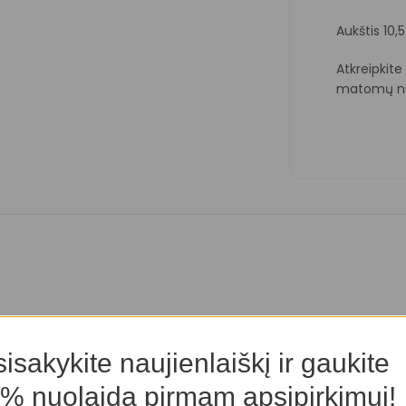
Aukštis 10,
Atkreipkit
matomų nu
isakykite naujienlaiškį ir gaukite
% nuolaidą pirmam apsipirkimui!