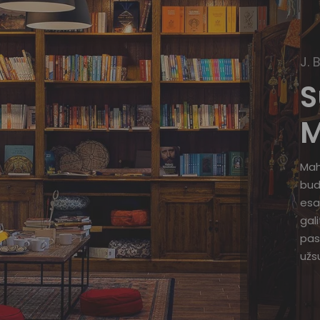
J. 
S
M
Mah
bud
esa
gal
pas
užsu