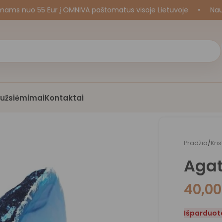
nuo 55 Eur į OMNIVA paštomatus visoje Lietuvoje
•
Naujos 
i užsiėmimai
Kontaktai
Pradžia
/
Kri
Aga
40,0
Išparduot