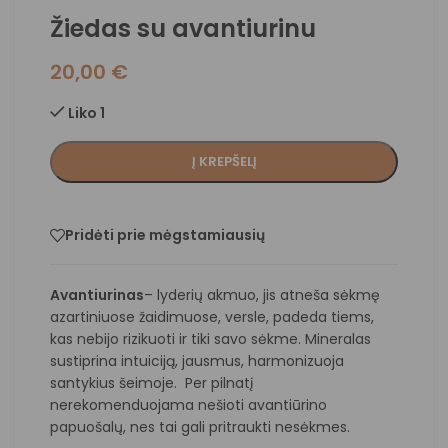
Žiedas su avantiurinu
20,00
€
Liko 1
Į KREPŠELĮ
Pridėti prie mėgstamiausių
Avantiurinas
– lyderių akmuo, jis atneša sėkmę
azartiniuose žaidimuose, versle, padeda tiems,
kas nebijo rizikuoti ir tiki savo sėkme. Mineralas
sustiprina intuiciją, jausmus, harmonizuoja
santykius šeimoje. Per pilnatį
nerekomenduojama nešioti avantiūrino
papuošalų, nes tai gali pritraukti nesėkmes.