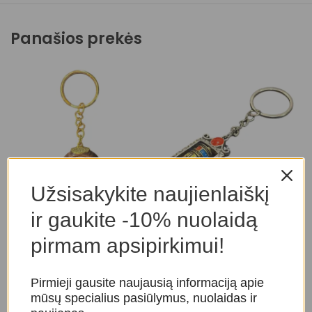
Panašios prekės
Užsisakykite naujienlaiškį
Raktų pakabukas „Buda”
Raktų pakabukas „Maldų
R
ir gaukite -10% nuolaidą
malunėlis”
Amuletai, papuošalai
A
pirmam apsipirkimui!
Amuletai, papuošalai
,
Raktų
p
10,00
€
pakabukai
10,00
€
Pirmieji gausite naujausią informaciją apie
mūsų specialius pasiūlymus, nuolaidas ir