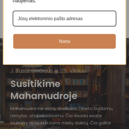
naujienas.
Noriu
J. Basanavičiaus g. 25, Vilnius
Susitikime
Mahamudroje
Mahamudra tai vieta, dvelkianti Tibeto budizmu,
ramybe, atsipalaidavimu. Čia visada esate
laukiami apsipirkti Jums mielų daiktų. Čia galite