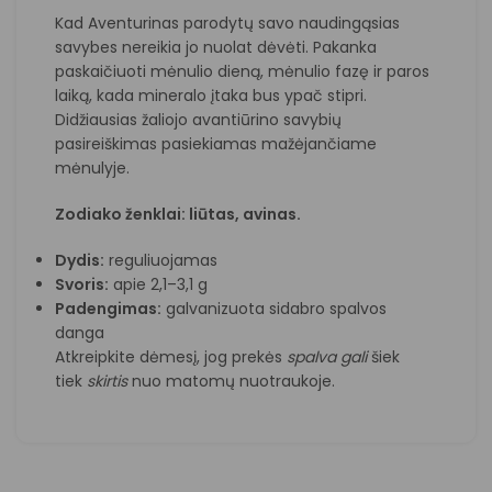
Kad Aventurinas parodytų savo naudingąsias
savybes nereikia jo nuolat dėvėti. Pakanka
paskaičiuoti mėnulio dieną, mėnulio fazę ir paros
laiką, kada mineralo įtaka bus ypač stipri.
Didžiausias žaliojo avantiūrino savybių
pasireiškimas pasiekiamas mažėjančiame
mėnulyje.
Zodiako ženklai: liūtas, avinas.
Dydis:
reguliuojamas
Svoris:
apie 2,1–3,1 g
Padengimas:
galvanizuota sidabro spalvos
danga
Atkreipkite dėmesį, jog prekės
spalva
gali
šiek
tiek
skirtis
nuo matomų nuotraukoje.