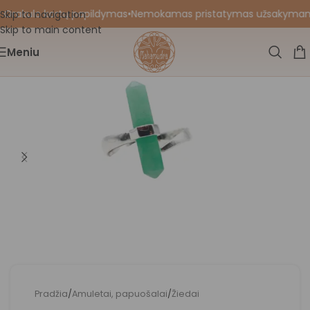
 Orakulo kortų papildymas
•
Nemokamas pristatymas užsakymams nu
Skip to navigation
Skip to main content
Meniu
Pradžia
/
Amuletai, papuošalai
/
Žiedai