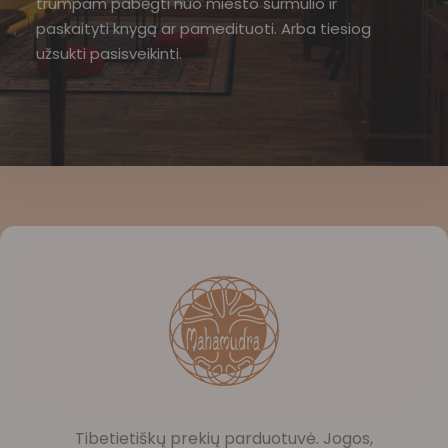
trumpam pabėgti nuo miesto šurmulio ir
paskaityti knygą ar pamedituoti. Arba tiesiog
užsukti pasisveikinti.
Tibetietiškų prekių parduotuvė. Jogos,