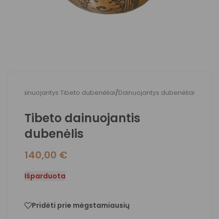
adžia
/
Dainuojantys Tibeto dubenėliai
/
Dainuojantys dubenėliai
Tibeto dainuojantis
dubenėlis
140,00
€
Išparduota
Pridėti prie mėgstamiausių