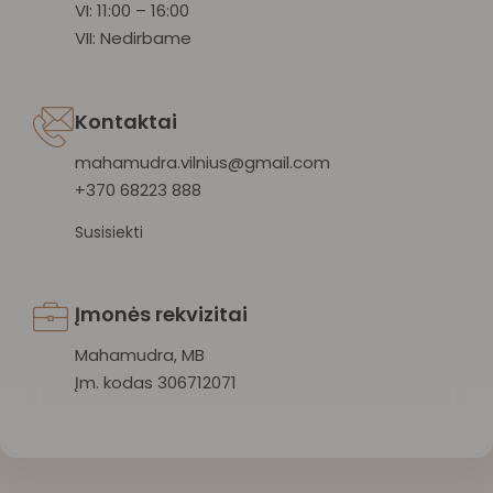
VI: 11:00 – 16:00
VII: Nedirbame
Kontaktai
mahamudra.vilnius@gmail.com
+370 68223 888
Susisiekti
Įmonės rekvizitai
Mahamudra, MB
Įm. kodas 306712071