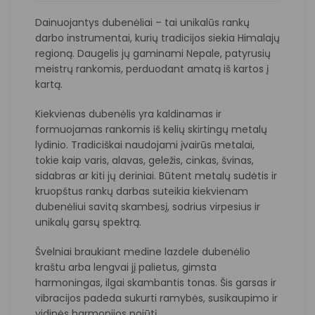
Dainuojantys dubenėliai – tai unikalūs rankų
darbo instrumentai, kurių tradicijos siekia Himalajų
regioną. Daugelis jų gaminami Nepale, patyrusių
meistrų rankomis, perduodant amatą iš kartos į
kartą.
Kiekvienas dubenėlis yra kaldinamas ir
formuojamas rankomis iš kelių skirtingų metalų
lydinio. Tradiciškai naudojami įvairūs metalai,
tokie kaip varis, alavas, geležis, cinkas, švinas,
sidabras ar kiti jų deriniai. Būtent metalų sudėtis ir
kruopštus rankų darbas suteikia kiekvienam
dubenėliui savitą skambesį, sodrius virpesius ir
unikalų garsų spektrą.
Švelniai braukiant medine lazdele dubenėlio
kraštu arba lengvai jį palietus, gimsta
harmoningas, ilgai skambantis tonas. Šis garsas ir
vibracijos padeda sukurti ramybės, susikaupimo ir
vidinės harmonijos pojūtį.