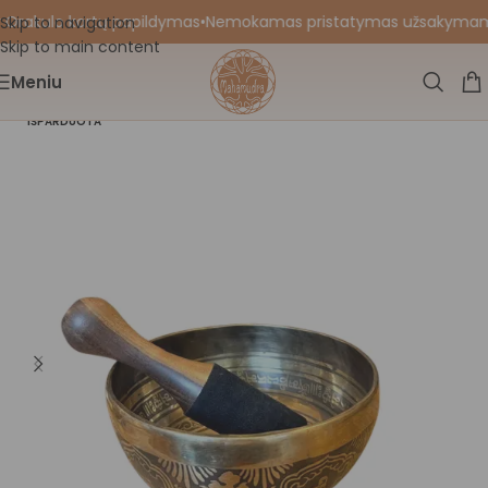
 Orakulo kortų papildymas
•
Nemokamas pristatymas užsakymams nu
Skip to navigation
Skip to main content
Meniu
IŠPARDUOTA