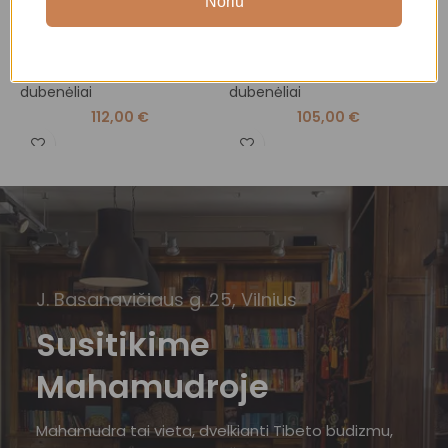
Noriu
dubenėlis
dubenėlis
d
Dainuojantys Tibeto
Dainuojantys Tibeto
D
dubenėliai
,
Dainuojantys
dubenėliai
,
Dainuojantys
d
dubenėliai
dubenėliai
d
112,00
€
105,00
€
J. Basanavičiaus g. 25, Vilnius
Susitikime
Mahamudroje
Mahamudra tai vieta, dvelkianti Tibeto budizmu,