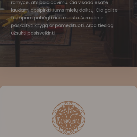
ramybe, atsipalaidavimu. Čia visada esate
laukiami apsipirkti Jums mielų daiktų. Čia galite
trumpam pabėgti nuo miesto šurmulio ir
paskaityti knygą ar pamedituoti. Arba tiesiog
užsukti pasisveikinti.