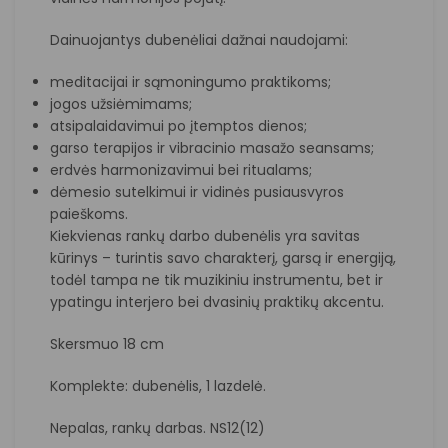
Dainuojantys dubenėliai dažnai naudojami:
meditacijai ir sąmoningumo praktikoms;
jogos užsiėmimams;
atsipalaidavimui po įtemptos dienos;
garso terapijos ir vibracinio masažo seansams;
erdvės harmonizavimui bei ritualams;
dėmesio sutelkimui ir vidinės pusiausvyros
paieškoms.
Kiekvienas rankų darbo dubenėlis yra savitas
kūrinys – turintis savo charakterį, garsą ir energiją,
todėl tampa ne tik muzikiniu instrumentu, bet ir
ypatingu interjero bei dvasinių praktikų akcentu.
Skersmuo 18 cm
Komplekte: dubenėlis, 1 lazdelė.
Nepalas, rankų darbas. NS12(12)