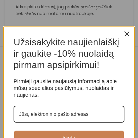
Atkreipkite dėmesį, jog prekės
spalva
gali
šiek
tiek
skirtis
nuo matomų nuotraukoje.
Užsisakykite naujienlaiškį
ir gaukite -10% nuolaidą
Panašios prekės
pirmam apsipirkimui!
Pirmieji gausite naujausią informaciją apie
mūsų specialius pasiūlymus, nuolaidas ir
naujienas.
Tibeto dainuojantis
Tibeto dainuojantis
T