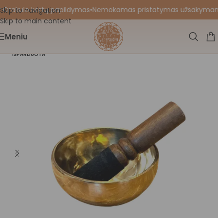
 Orakulo kortų papildymas
•
Nemokamas pristatymas užsakymams nu
Skip to navigation
Skip to main content
Meniu
IŠPARDUOTA