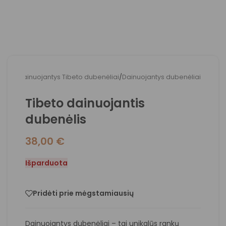
adžia
/
Dainuojantys Tibeto dubenėliai
/
Dainuojantys dubenėliai
Tibeto dainuojantis
dubenėlis
38,00
€
Išparduota
Pridėti prie mėgstamiausių
Dainuojantys dubenėliai – tai unikalūs rankų