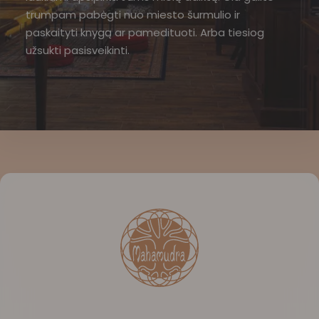
trumpam pabėgti nuo miesto šurmulio ir
paskaityti knygą ar pamedituoti. Arba tiesiog
užsukti pasisveikinti.