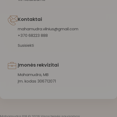
Kontaktai
mahamudra.vilnius@gmail.com
+370 68223 888
Susisiekti
Įmonės rekvizitai
Mahamudra, MB
Įm. kodas 306712071
Mahamudra 108 © 2026 Visos teisės saugomos.