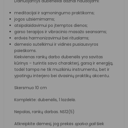
Dainuojantys dubenėliai dažnai naudojami:
meditacijai ir sąmoningumo praktikoms;
jogos užsiėmimams;
atsipalaidavimui po įtemptos dienos;
garso terapijos ir vibracinio masažo seansams;
erdvės harmonizavimui bei ritualams;
dėmesio sutelkimui ir vidinės pusiausvyros
paieškoms.
Kiekvienas rankų darbo dubenėlis yra savitas
kūrinys – turintis savo charakterį, garsą ir energiją,
todėl tampa ne tik muzikiniu instrumentu, bet ir
ypatingu interjero bei dvasinių praktikų akcentu.
Skersmuo 10 cm
Komplekte: dubenėlis, 1 lazdelė.
Nepalas, rankų darbas. NS12(5)
Atkreipkite dėmesį, jog prekės
spalva
gali
šiek