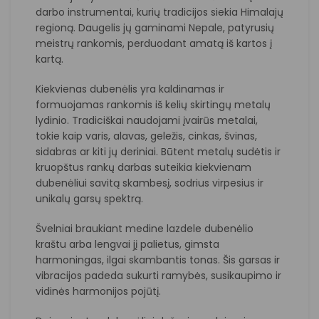
darbo instrumentai, kurių tradicijos siekia Himalajų
regioną. Daugelis jų gaminami Nepale, patyrusių
meistrų rankomis, perduodant amatą iš kartos į
kartą.
Kiekvienas dubenėlis yra kaldinamas ir
formuojamas rankomis iš kelių skirtingų metalų
lydinio. Tradiciškai naudojami įvairūs metalai,
tokie kaip varis, alavas, geležis, cinkas, švinas,
sidabras ar kiti jų deriniai. Būtent metalų sudėtis ir
kruopštus rankų darbas suteikia kiekvienam
dubenėliui savitą skambesį, sodrius virpesius ir
unikalų garsų spektrą.
Švelniai braukiant medine lazdele dubenėlio
kraštu arba lengvai jį palietus, gimsta
harmoningas, ilgai skambantis tonas. Šis garsas ir
vibracijos padeda sukurti ramybės, susikaupimo ir
vidinės harmonijos pojūtį.