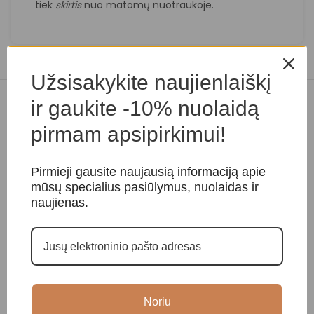
tiek
skirtis
nuo matomų nuotraukoje.
Užsisakykite naujienlaiškį
ir gaukite -10% nuolaidą
Panašios prekės
pirmam apsipirkimui!
Pirmieji gausite naujausią informaciją apie
mūsų specialius pasiūlymus, nuolaidas ir
naujienas.
Tibeto dainuojantis
Tibeto dainuojantis
T
dubenėlis
dubenėlis
d
Noriu