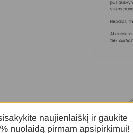
pusiausvyrą
viskas pasa
Nepalas, m
Atkreipkit
tiek
skirtis
n
isakykite naujienlaiškį ir gaukite
% nuolaidą pirmam apsipirkimui!