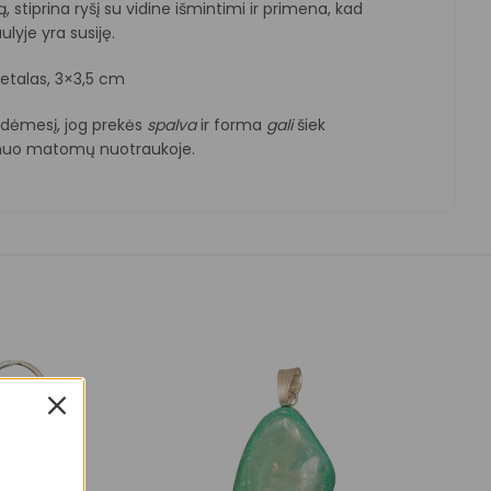
, stiprina ryšį su vidine išmintimi ir primena, kad
ulyje yra susiję.
etalas, 3×3,5 cm
e dėmesį, jog prekės
spalva
ir forma
gali
šiek
uo matomų nuotraukoje.