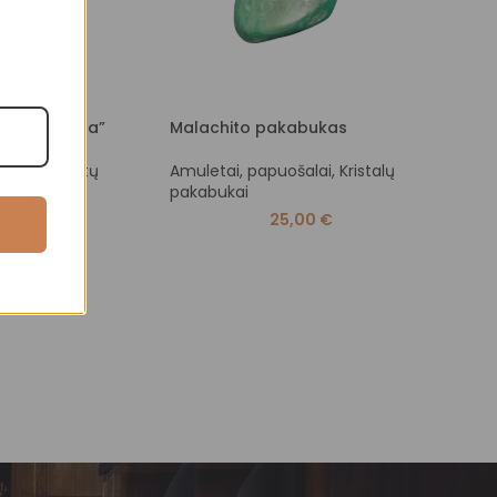
kas „Vadžra”
Malachito pakabukas
Soda
ošalai
,
Raktų
Amuletai, papuošalai
,
Kristalų
Amule
pakabukai
paka
0,00
€
25,00
€