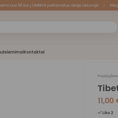
uo 55 Eur į OMNIVA paštomatus visoje Lietuvoje
•
Naujos k
i užsiėmimai
Kontaktai
Pradžia
/
Amu
Tibe
11,00
Liko 2