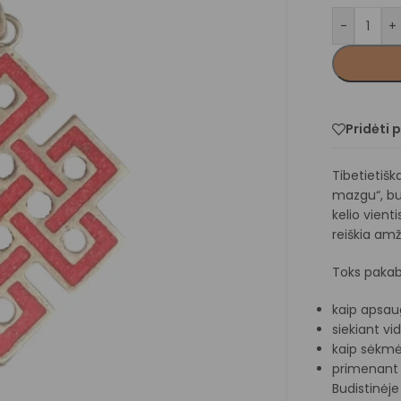
-
+
Pridėti 
Tibetietiš
mazgu“, bu
kelio vient
reiškia amž
Toks pakab
kaip apsau
siekiant vi
kaip sėkmės
primenant 
Budistinėje