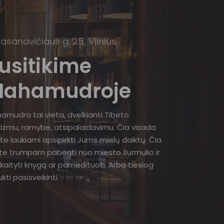
Basanavičiaus g. 25, Vilnius
usitikime
ahamudroje
amudra tai vieta, dvelkianti Tibeto
izmu, ramybe, atsipalaidavimu. Čia visada
te laukiami apsipirkti Jums mielų daiktų. Čia
ite trumpam pabėgti nuo miesto šurmulio ir
kaityti knygą ar pamedituoti. Arba tiesiog
kti pasisveikinti.