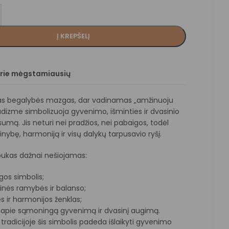
Į KREPŠELĮ
prie mėgstamiausių
kas begalybės mazgas, dar vadinamas „amžinuoju
dizme simbolizuoja gyvenimo, išminties ir dvasinio
isumą. Jis neturi nei pradžios, nei pabaigos, todėl
inybę, harmoniją ir visų dalykų tarpusavio ryšį.
ukas dažnai nešiojamas:
gos simbolis;
dinės ramybės ir balanso;
 ir harmonijos ženklas;
apie sąmoningą gyvenimą ir dvasinį augimą.
 tradicijoje šis simbolis padeda išlaikyti gyvenimo