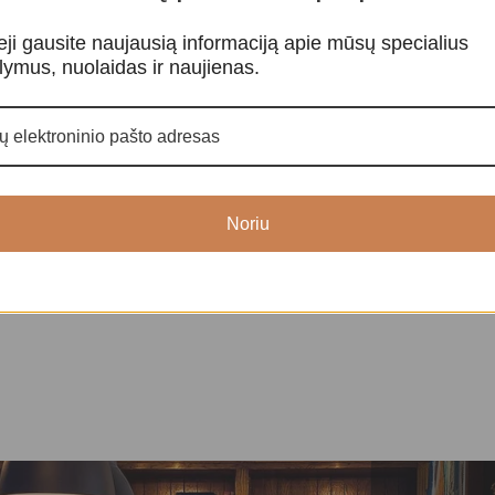
eji gausite naujausią informaciją apie mūsų specialius
lymus, nuolaidas ir naujienas.
os akys”
Raktų pakabukas „Maldų
Raktų pakabu
malunėlis”
Amuletai, papu
Amuletai, papuošalai
,
Raktų
pakabukai
pakabukai
1
Noriu
10,00
€