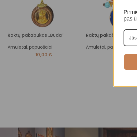
Pirmi
pasiū
Raktų pakabukas „Buda”
Raktų pakabukas „Bud
Amuletai, papuošalai
Amuletai, papuošalai
10,00
€
10,00
€