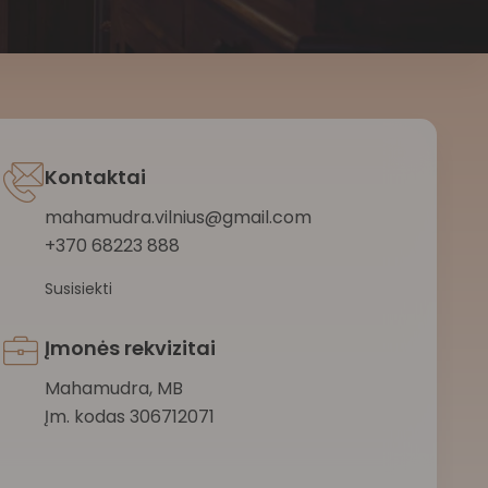
Kontaktai
mahamudra.vilnius@gmail.com
+370 68223 888
Susisiekti
Įmonės rekvizitai
Mahamudra, MB
Įm. kodas 306712071