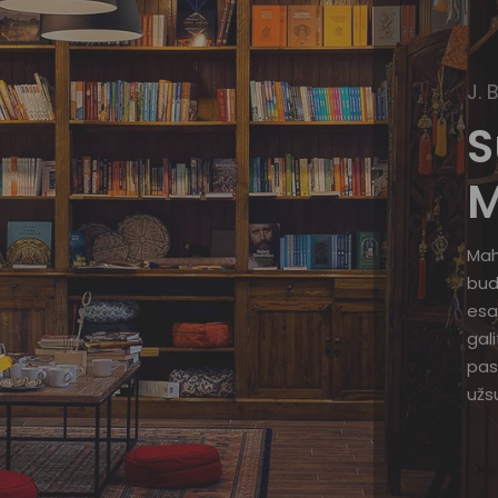
J. 
S
M
Mah
bud
esa
gal
pas
užsu