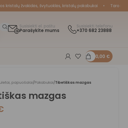
ristalų žvakidės, švytuoklės, kristalų pakabukai
•
Taro ir Orak
Susisiekti el. paštu
Susisiekti telefonu
Parašykite mums
+370 682 23888
0,00
€
letai, papuošalai
/
Pakabukai
/
Tibetiškas mazgas
tiškas mazgas
€