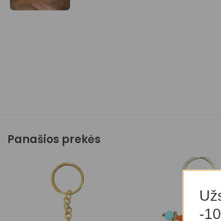
Panašios prekės
Užs
-10