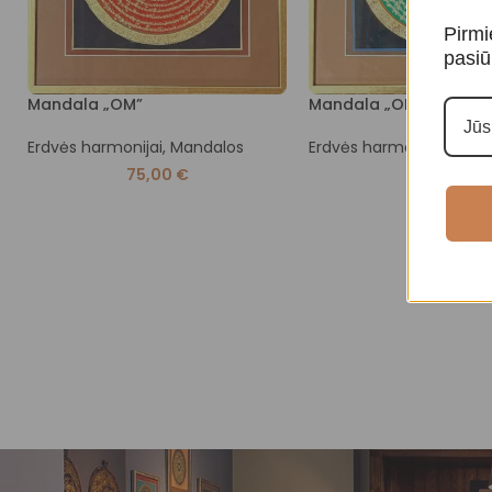
Pirmi
pasiū
Mandala „OM”
Mandala „OM”
Erdvės harmonijai
,
Mandalos
Erdvės harmonijai
,
Mand
75,00
€
75,00
€