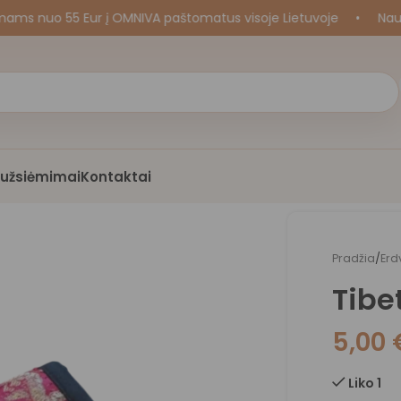
uo 55 Eur į OMNIVA paštomatus visoje Lietuvoje
•
Naujos k
i užsiėmimai
Kontaktai
Pradžia
/
Erd
Tibe
5,00
Liko 1