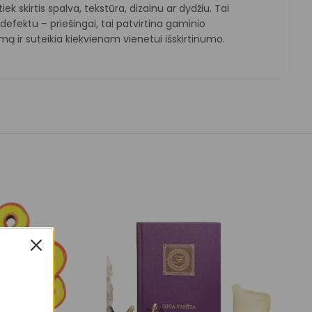
k tiek skirtis spalva, tekstūra, dizainu ar dydžiu. Tai
efektu – priešingai, tai patvirtina gaminio
ą ir suteikia kiekvienam vienetui išskirtinumo.