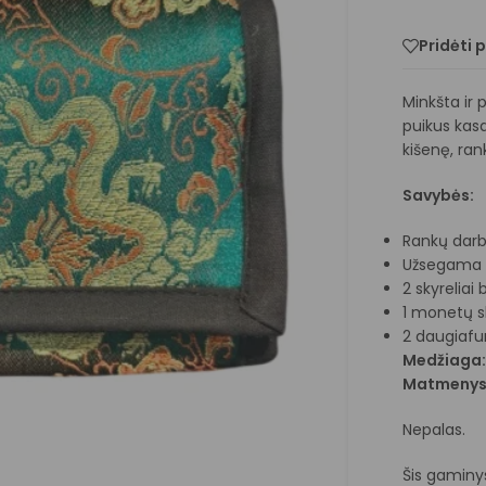
Pridėti 
Minkšta ir 
puikus kasd
kišenę, ran
Savybės:
Rankų dar
Užsegama 
2 skyreliai
1 monetų s
2 daugiafun
Medžiaga
Matmenys 
Nepalas.
Šis gaminys