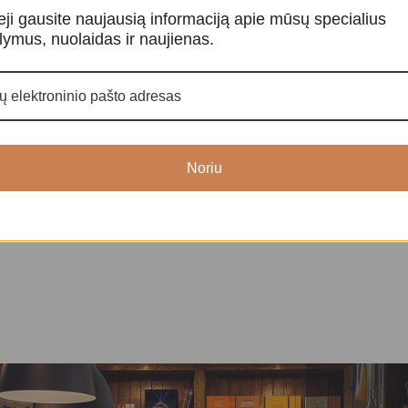
eji gausite naujausią informaciją apie mūsų specialius
lymus, nuolaidas ir naujienas.
Mandala „OM”
-50%
Tibetietiškas
alos
Erdvės harmonijai
,
Mandalos
Erdvės harmoni
75,00
€
simboliai
14,0
Noriu