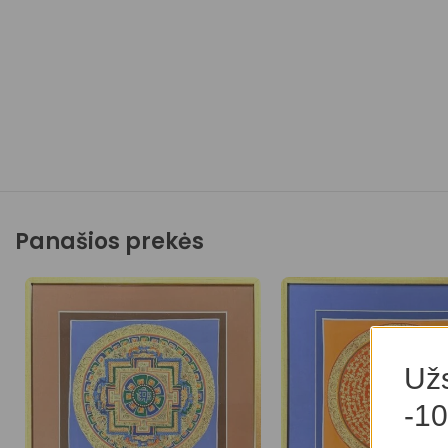
Panašios prekės
Užs
-10