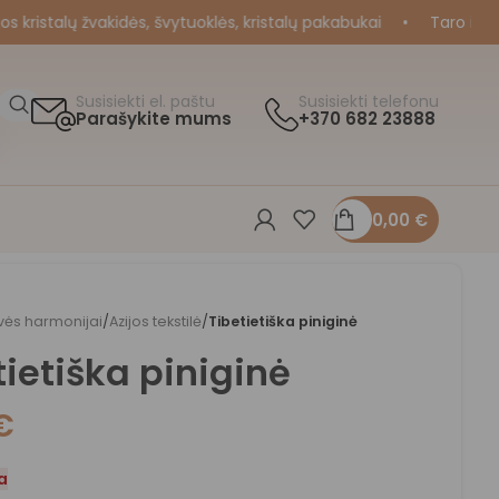
istalų žvakidės, švytuoklės, kristalų pakabukai
•
Taro ir Oraku
Susisiekti el. paštu
Susisiekti telefonu
Parašykite mums
+370 682 23888
0,00
€
vės harmonijai
/
Azijos tekstilė
/
Tibetietiška piniginė
tietiška piniginė
€
a