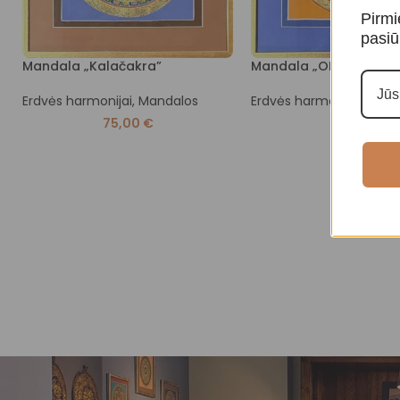
Pirmi
pasiū
Mandala „Kalačakra”
Mandala „OM”
Erdvės harmonijai
,
Mandalos
Erdvės harmonijai
,
Mand
75,00
€
75,00
€