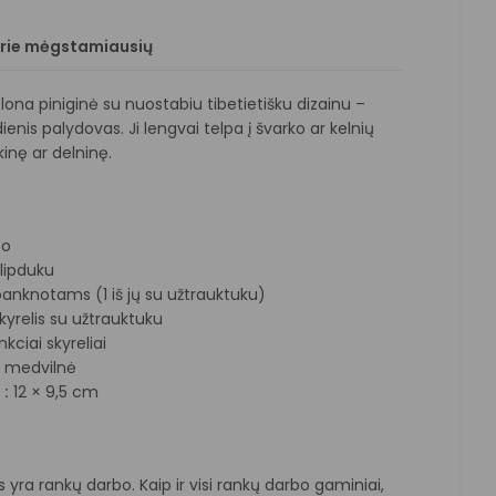
prie mėgstamiausių
plona piniginė su nuostabiu tibetietišku dizainu –
ienis palydovas. Ji lengvai telpa į švarko ar kelnių
kinę ar delninę.
bo
lipduku
 banknotams (1 iš jų su užtrauktuku)
kyrelis su užtrauktuku
kciai skyreliai
:
medvilnė
:
12 × 9,5 cm
 yra rankų darbo. Kaip ir visi rankų darbo gaminiai,