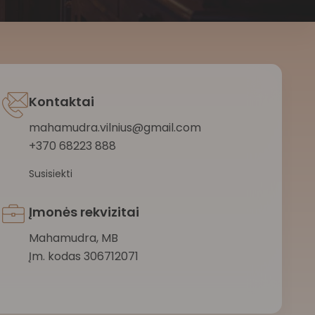
Kontaktai
mahamudra.vilnius@gmail.com
+370 68223 888
Susisiekti
Įmonės rekvizitai
Mahamudra, MB
Įm. kodas 306712071