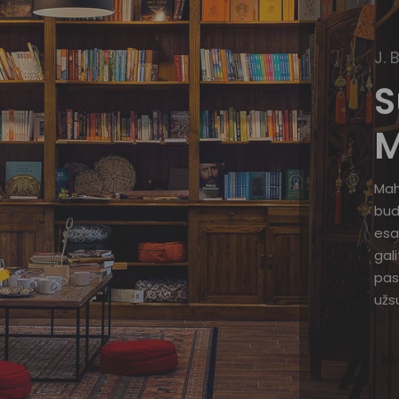
J. 
S
M
Mah
bud
esa
gal
pas
užsu