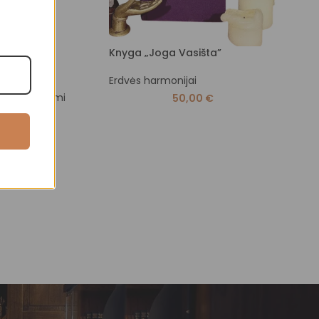
Knyga „Joga Vasišta”
Indel
 mazgas
Erdvės harmonijai
Erdvė
Jogai
jai
,
Kabinami
50,00
€
7,00
€
0
€