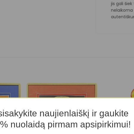
jis gali šie
nelaikoma d
autentiškum
isakykite naujienlaiškį ir gaukite
% nuolaidą pirmam apsipirkimui!