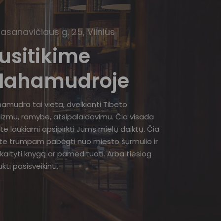
Basanavičiaus g. 25, Vilnius
usitikime
ahamudroje
amudra tai vieta, dvelkianti Tibeto
izmu, ramybe, atsipalaidavimu. Čia visada
te laukiami apsipirkti Jums mielų daiktų. Čia
ite trumpam pabėgti nuo miesto šurmulio ir
kaityti knygą ar pamedituoti. Arba tiesiog
kti pasisveikinti.