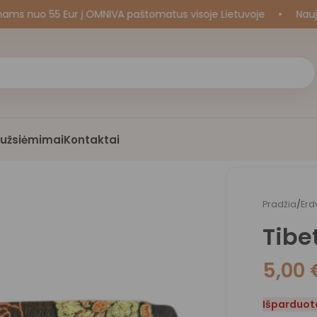
o 55 Eur į OMNIVA paštomatus visoje Lietuvoje
•
Naujos kr
i užsiėmimai
Kontaktai
Pradžia
/
Erd
Tibe
5,00
Išparduot