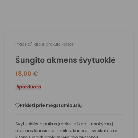
Pradžia
/
Taro ir orakulo kortos
Šungito akmens švytuoklė
18,00
€
Išparduota
Pridėti prie mėgstamiausių
Švytuoklės – puikus įrankis ieškant atsakymų į
rūpimus klausimus meilės, karjeros, sveikatos ar
kitomis svarbiomis gyvenimo temomis.