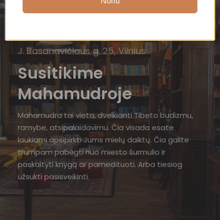
Noriu
J. Basanavičiaus g. 25, Vilnius
Susitikime
Mahamudroje
Mahamudra tai vieta, dvelkianti Tibeto budizmu,
ramybe, atsipalaidavimu. Čia visada esate
laukiami apsipirkti Jums mielų daiktų. Čia galite
trumpam pabėgti nuo miesto šurmulio ir
paskaityti knygą ar pamedituoti. Arba tiesiog
užsukti pasisveikinti.