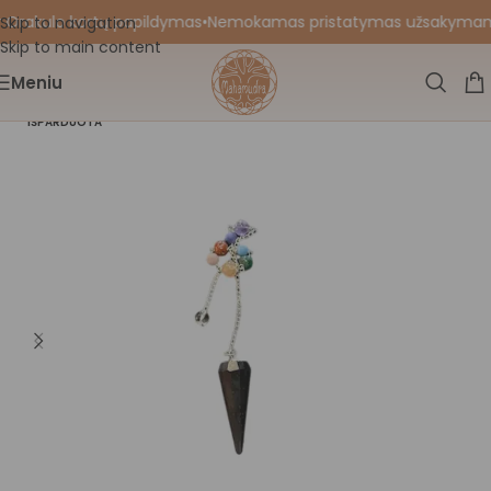
 Orakulo kortų papildymas
•
Nemokamas pristatymas užsakymams nu
Skip to navigation
Skip to main content
Meniu
IŠPARDUOTA