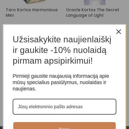
Taro Kortos Harmonious
Oracle Kortos The Secret
O
Mini
Language of Light
T
Taro ir orakulo kortos
,
Taro
Taro ir orakulo kortos
,
L
kortos
Orakulo kortos
Užsisakykite naujienlaiškį
19,00
€
39,00
€
ir gaukite -10% nuolaidą
pirmam apsipirkimui!
Pirmieji gausite naujausią informaciją apie
mūsų specialius pasiūlymus, nuolaidas ir
naujienas.