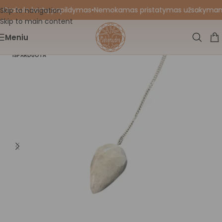
 Orakulo kortų papildymas
•
Nemokamas pristatymas užsakymams nu
Skip to navigation
Skip to main content
Meniu
IŠPARDUOTA