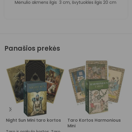
Mėnulio akmens ilgis 3 cm, švytuoklės ilgis 20 cm
Panašios prekės
Night Sun Mini taro kortos
Taro Kortos Harmonious
O
Mini
L
Taro ir orakulo kortos
,
Taro