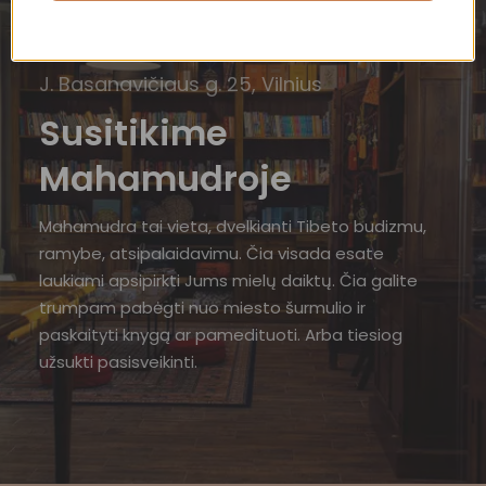
J. Basanavičiaus g. 25, Vilnius
Susitikime
Mahamudroje
Mahamudra tai vieta, dvelkianti Tibeto budizmu,
ramybe, atsipalaidavimu. Čia visada esate
laukiami apsipirkti Jums mielų daiktų. Čia galite
trumpam pabėgti nuo miesto šurmulio ir
paskaityti knygą ar pamedituoti. Arba tiesiog
užsukti pasisveikinti.