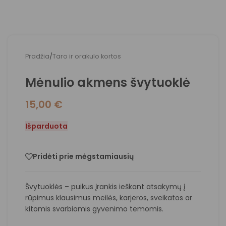
Pradžia
/
Taro ir orakulo kortos
Mėnulio akmens švytuoklė
15,00
€
Išparduota
Pridėti prie mėgstamiausių
Švytuoklės – puikus įrankis ieškant atsakymų į
rūpimus klausimus meilės, karjeros, sveikatos ar
kitomis svarbiomis gyvenimo temomis.