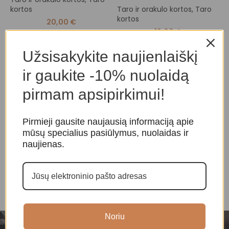
kortos
Taro ir orakulo kortos
,
Taro
T
kortos
O
20,00
€
19,00
€
Užsisakykite naujienlaiškį
ir gaukite -10% nuolaidą
pirmam apsipirkimui!
Pirmieji gausite naujausią informaciją apie
mūsų specialius pasiūlymus, nuolaidas ir
naujienas.
Noriu