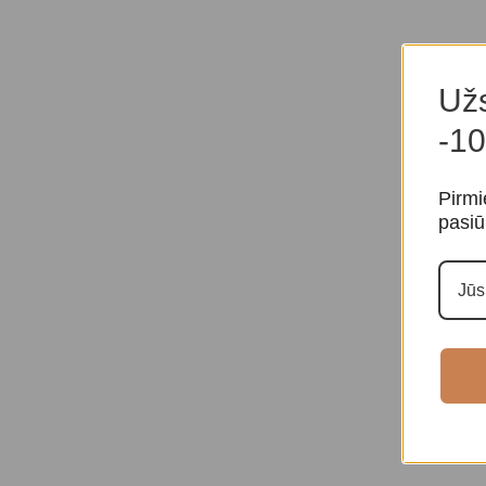
Užs
-10
Pirmi
pasiū