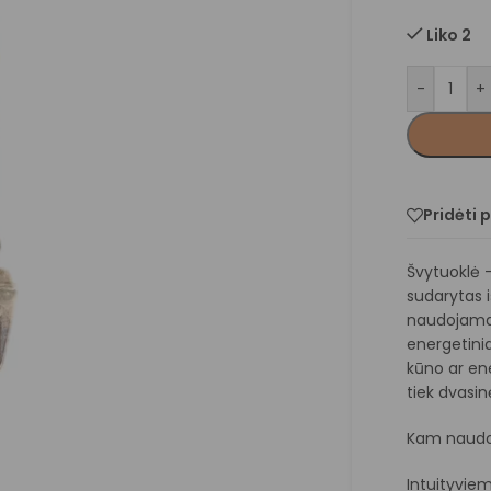
Liko 2
-
+
Pridėti 
Švytuoklė –
sudarytas i
naudojamas 
energetinia
kūno ar ene
tiek dvasin
Kam naudo
Intuityvie