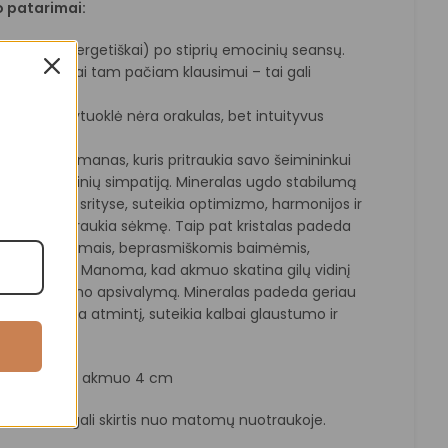
 patarimai:
ytuoklę (energetiškai) po stiprių emocinių seansų.
e per dažnai tam pačiam klausimui – tai gali
tuiciją – švytuoklė nėra orakulas, bet intuityvus
tolas
– talismanas, kuris pritraukia savo šeimininkui
sį ir aplinkinių simpatiją. Mineralas ugdo stabilumą
ą įvairiose srityse, suteikia optimizmo, harmonijos ir
ausmą, pritraukia sėkmę. Taip pat kristalas padeda
miego sutrikimais, beprasmiškomis baimėmis,
ir košmarais. Manoma, kad akmuo skatina gilų vidinį
asios ir kūno apsivalymą. Mineralas padeda geriau
mesį, stiprina atmintį, suteikia kalbai glaustumo ir
umo.
uoklės 24 cm, akmuo 4 cm
is ir raštai gali skirtis nuo matomų nuotraukoje.