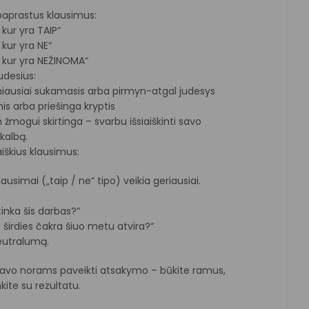
paprastus klausimus:
 kur yra TAIP“
 kur yra NE“
, kur yra NEŽINOMA“
udesius:
niausiai sukamasis arba pirmyn-atgal judesys
nis arba priešinga kryptis
žmogui skirtinga – svarbu išsiaiškinti savo
kalbą.
iškius klausimus:
lausimai („taip / ne“ tipo) veikia geriausiai.
inka šis darbas?“
širdies čakra šiuo metu atvira?“
neutralumą.
 savo norams paveikti atsakymo – būkite ramus,
kite su rezultatu.