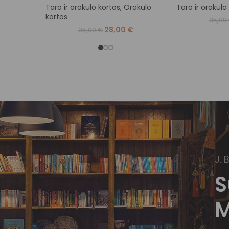
Taro ir orakulo kortos
,
Orakulo
Taro ir orakulo
kortos
35,00
28,00
€
35,00
€
J. 
S
M