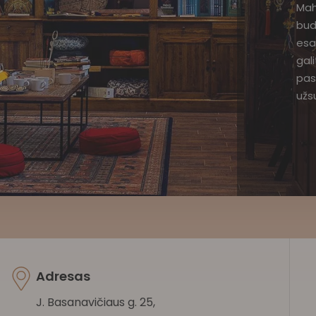
Mah
bud
esa
gal
pas
užsu
Adresas
J. Basanavičiaus g. 25,