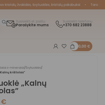
istalų žvakidės, švytuoklės, kristalų pakabukai
•
Taro ir Oraku
Susisiekti el. paštu
Susisiekti telefonu
Parašykite mums
+370 682 23888
0,00
€
stalai ir mineralai
/
Švytuoklės
/
Kalnų krištolas”
uoklė „Kalnų
tolas”
0
€