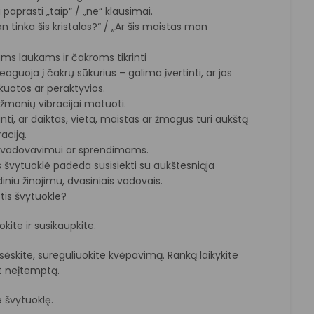
aprasti „taip“ / „ne“ klausimai.
an tinka šis kristalas?“ / „Ar šis maistas man
ms laukams ir čakroms tikrinti
eaguoja į čakrų sūkurius – galima įvertinti, ar jos
okuotos ar peraktyvios.
žmonių vibracijai matuoti.
inti, ar daiktas, vieta, maistas ar žmogus turi aukštą
aciją.
 vadovavimui ar sprendimams.
 švytuoklė padeda susisiekti su aukštesniąja
idiniu žinojimu, dvasiniais vadovais.
tis švytuokle?
okite ir susikaupkite.
sėskite, sureguliuokite kvėpavimą. Ranką laikykite
et neįtemptą.
e švytuoklę.