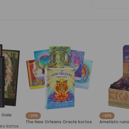
f Gaia
-20%
-20%
The New Orleans Oracle kortos
Ametisto run
aro kortos