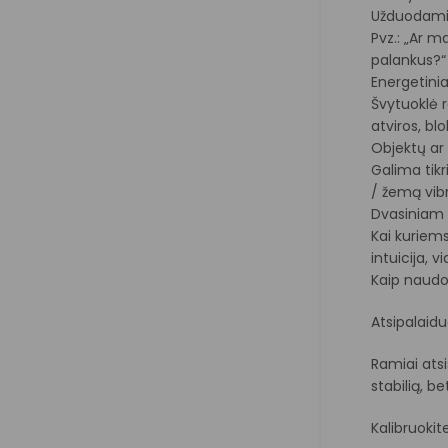
Užduodami p
Pvz.: „Ar m
palankus?“
Energetinia
Švytuoklė r
atviros, bl
Objektų ar 
Galima tikr
/ žemą vibr
Dvasiniam
Kai kuriems
intuicija, v
Kaip naudo
Atsipalaidu
Ramiai atsi
stabilią, b
Kalibruokit