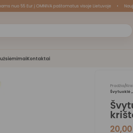
o 55 Eur į OMNIVA paštomatus visoje Lietuvoje
•
Naujos kr
i užsiėmimai
Kontaktai
Pradžia
/
Kri
Švytuoklė „
Švyt
kriš
20,0