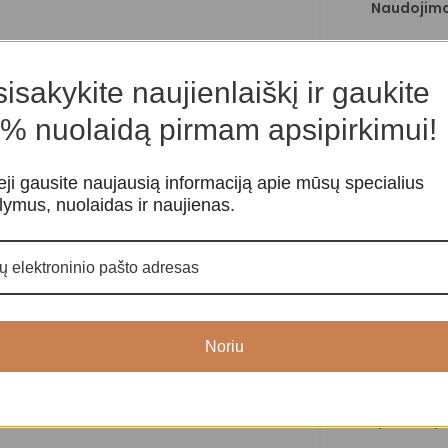
Naudojimo
Valykite šv
Nenaudokit
isakykite naujienlaiškį ir gaukite
klaidinti.
Gerbkite in
% nuolaidą pirmam apsipirkimui!
įrankis.
Kalnų kriš
meilę, dėme
eji gausite naujausią informaciją apie mūsų specialius
ir pastovum
lymus, nuolaidas ir naujienas.
komforto j
kovoti su 
fobijomis 
žmogaus dv
sutelkti dė
išraišking
Noriu
Ilgis švyt
Spalva, dyd