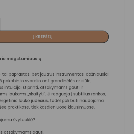
Į KREPŠELĮ
prie mėgstamiausių
 tai paprastas, bet jautrus instrumentas, dažniausiai
š pakabinto svarelio ant grandinėlės ar siūlo,
intuicijai stiprinti, atsakymams gauti ir
ms laukams „skaityti“. Ji reaguoja į subtilius rankos,
rgetinio lauko judesius, todėl gali būti naudojama
ėse praktikose, tiek kasdieniuose klausimuose.
jama švytuoklė?
ms atsakymams gauti.