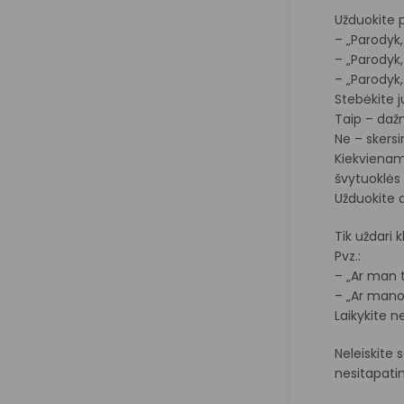
Užduokite 
– „Parodyk,
– „Parodyk,
– „Parodyk
Stebėkite j
Taip – daž
Ne – skersi
Kiekvienam 
švytuoklės 
Užduokite a
Tik uždari k
Pvz.:
– „Ar man t
– „Ar mano 
Laikykite 
Neleiskite
nesitapatin