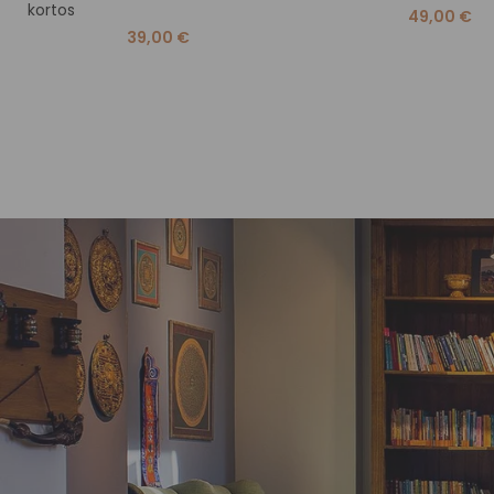
kortos
49,00
€
39,00
€