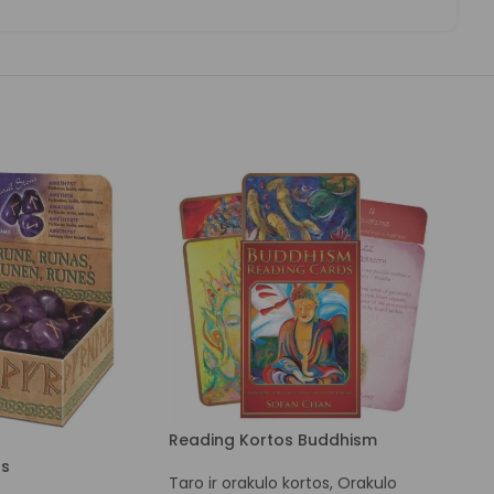
Reading Kortos Buddhism
Oracl
Gane
os
Taro ir orakulo kortos
,
Orakulo