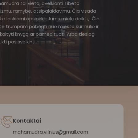
amudra tai vieta, dvelkianti Tibeto
izmu, ramybe, atsipalaidavimu. Čia visada
te laukiami apsipirkti Jums mielų daiktų. Čia
ite trumpam pabėgti nuo miesto šurmulio ir
kaityti knygą ar pamedituoti. Arba tiesiog
kti pasisveikinti.
Kontaktai
mahamudra.vilnius@gmail.com