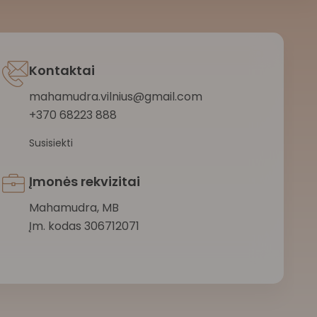
Kontaktai
mahamudra.vilnius@gmail.com
+370 68223 888
Susisiekti
Įmonės rekvizitai
Mahamudra, MB
Įm. kodas 306712071