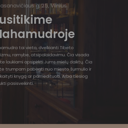
Basanavičiaus g. 25, Vilnius
usitikime
ahamudroje
amudra tai vieta, dvelkianti Tibeto
izmu, ramybe, atsipalaidavimu. Čia visada
te laukiami apsipirkti Jums mielų daiktų. Čia
ite trumpam pabėgti nuo miesto šurmulio ir
kaityti knygą ar pamedituoti. Arba tiesiog
kti pasisveikinti.