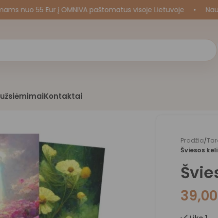
uo 55 Eur į OMNIVA paštomatus visoje Lietuvoje
•
Naujos k
i užsiėmimai
Kontaktai
Pradžia
/
Tar
Šviesos kel
Švie
39,0