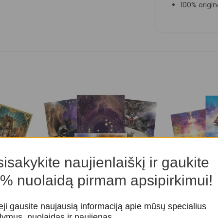
100% origin
isakykite naujienlaiškį ir gaukite
% nuolaidą pirmam apsipirkimui!
eji gausite naujausią informaciją apie mūsų specialius
tos
Star Temple Oracle kortos
Oracle Kortos
lymus, nuolaidas ir naujienas.