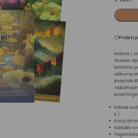
Liko 1
Pridėti 
Kelionė į v
dvasios ap
ketinimo pag
aiškumą sin
įkvėptais B
neįkainoja
prasminge
Kaladę suda
k.).
Kortų išmat
Kaladės svo
Pagaminta K