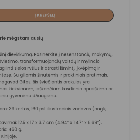
Į KREPŠELĮ
prie mėgstamiausių
idinį dieviškumą. Pasinerkite į nesenstančių mokymų,
švietimo, transformuojančių vaizdų ir mylinčio
ilinti sielos ryšius ir atrasti išmintį, įkvėpimą ir
tezę. Su giliomis žinutėmis ir praktiniais pratimais,
hagavad Gitos, šis šviečiantis orakulas yra
mas kiekvienam, ieškančiam kasdienio apreiškimo ar
snio gyvenimo džiaugsmo.
ro: 39 kortos, 160 psl. iliustracinis vadovas (anglų
avimai: 12.5 x 17 x 3.7 cm (4.94″ x 1.47″ x 6.69″).
ris: 460 g.
inijoje.