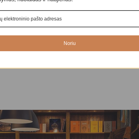
Language of L
aro kortos
Taro ir orakulo kortos
,
Orakulo
kortos
Taro ir orakulo
kortos
39,00
€
3
Noriu