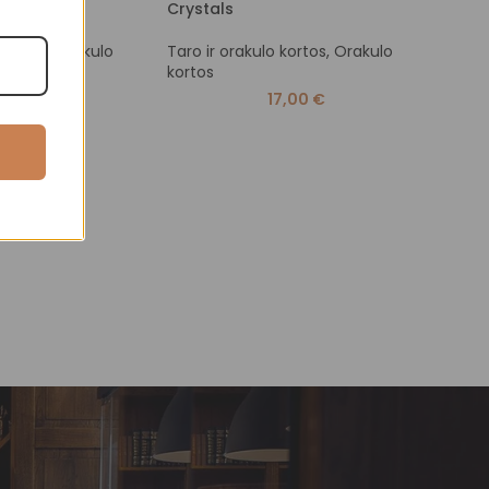
ight
Crystals
Taro 
 kortos
,
Orakulo
Taro ir orakulo kortos
,
Orakulo
korto
kortos
9,00
€
17,00
€