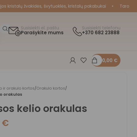
ristalų žvakidės, švytuoklės, kristalų pakabukai
•
Taro ir Orak
Susisiekti el. paštu
Susisiekti telefonu
Parašykite mums
+370 682 23888
0,00
€
o ir orakulo kortos
/
Orakulo kortos
/
io orakulas
sos kelio orakulas
0
€