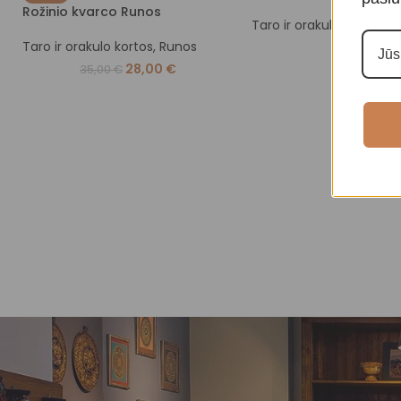
Rožinio kvarco Runos
Taro ir orakulo kortos
,
T
Taro ir orakulo kortos
,
Runos
20,00
€
28,00
€
35,00
€