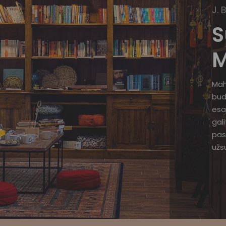
J. 
S
M
Mah
bud
esa
gal
pas
užsu