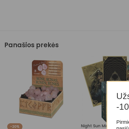
Panašios prekės
Užs
-10
Pirmi
Night Sun Mini taro kor
-20%
pasiū