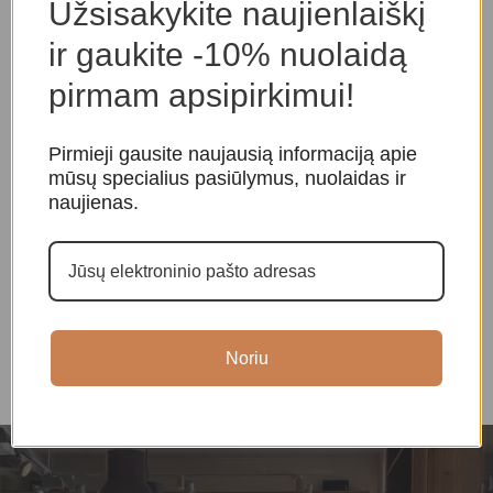
Užsisakykite naujienlaiškį
ir gaukite -10% nuolaidą
pirmam apsipirkimui!
Pirmieji gausite naujausią informaciją apie
mūsų specialius pasiūlymus, nuolaidas ir
naujienas.
Žalioji Tara smilkalai
Smilkalai „Kuru Kulley”
S
Smilkalai ir kvapai
,
Smilkalai ir kvapai
,
S
Tibetietiški smilkalai
Tibetietiški smilkalai
T
16,00
€
10,00
€
Noriu