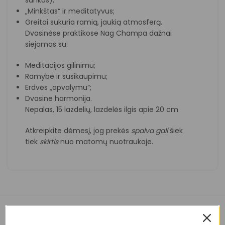
„Minkštas“ ir meditatyvus;
Greitai sukuria ramią, jaukią atmosferą.
Dvasinėse praktikose Nag Champa dažnai
siejamas su:
Meditacijos gilinimu;
Ramybe ir susikaupimu;
Erdvės „apvalymu“;
Dvasine harmonija.
Nepalas, 15 lazdelių, lazdelės ilgis apie 20 cm
Atkreipkite dėmesį, jog prekės
spalva
gali
šiek
tiek
skirtis
nuo matomų nuotraukoje.
Panašios prekės