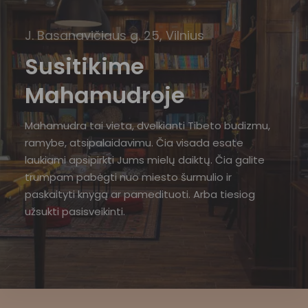
J. Basanavičiaus g. 25, Vilnius
Susitikime
Mahamudroje
Mahamudra tai vieta, dvelkianti Tibeto budizmu,
ramybe, atsipalaidavimu. Čia visada esate
laukiami apsipirkti Jums mielų daiktų. Čia galite
trumpam pabėgti nuo miesto šurmulio ir
paskaityti knygą ar pamedituoti. Arba tiesiog
užsukti pasisveikinti.