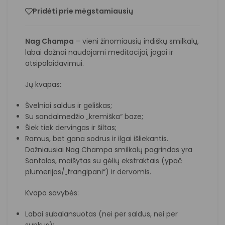
Pridėti prie mėgstamiausių
Nag Champa
– vieni žinomiausių indiškų smilkalų,
labai dažnai naudojami meditacijai, jogai ir
atsipalaidavimui.
Jų kvapas:
Švelniai saldus ir gėliškas;
Su sandalmedžio „kremiška“ baze;
Šiek tiek dervingas ir šiltas;
Ramus, bet gana sodrus ir ilgai išliekantis.
Dažniausiai Nag Champa smilkalų pagrindas yra
Santalas
, maišytas su gėlių ekstraktais (ypač
plumerijos/„frangipani“) ir dervomis.
Kvapo savybės:
Labai subalansuotas (nei per saldus, nei per
sunkus);