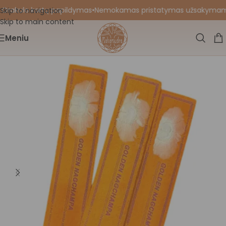
 Orakulo kortų papildymas
•
Nemokamas pristatymas užsakymams nu
Skip to navigation
Skip to main content
Meniu