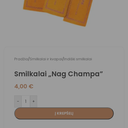
Pradžia
/
Smilkalai ir kvapai
/
Indiški smilkalai
Smilkalai „Nag Champa”
4,00
€
-
+
Į KREPŠELĮ