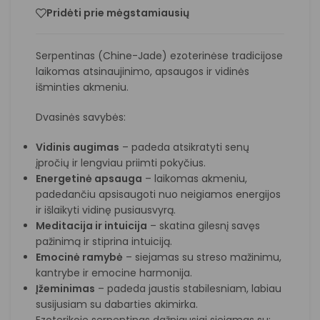
Pridėti prie mėgstamiausių
Serpentinas
(Chine-Jade) ezoterinėse tradicijose
laikomas atsinaujinimo, apsaugos ir vidinės
išminties akmeniu.
Dvasinės savybės:
Vidinis augimas
– padeda atsikratyti senų
įpročių ir lengviau priimti pokyčius.
Energetinė apsauga
– laikomas akmeniu,
padedančiu apsisaugoti nuo neigiamos energijos
ir išlaikyti vidinę pusiausvyrą.
Meditacija ir intuicija
– skatina gilesnį savęs
pažinimą ir stiprina intuiciją.
Emocinė ramybė
– siejamas su streso mažinimu,
kantrybe ir emocine harmonija.
Įžeminimas
– padeda jaustis stabilesniam, labiau
susijusiam su dabarties akimirka.
Ezoterikoje serpentinas dažniausiai siejamas su: