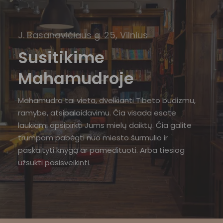
J. Basanavičiaus g. 25, Vilnius
Susitikime
Mahamudroje
Mahamudra tai vieta, dvelkianti Tibeto budizmu,
ramybe, atsipalaidavimu. Čia visada esate
laukiami apsipirkti Jums mielų daiktų. Čia galite
trumpam pabėgti nuo miesto šurmulio ir
paskaityti knygą ar pamedituoti. Arba tiesiog
užsukti pasisveikinti.