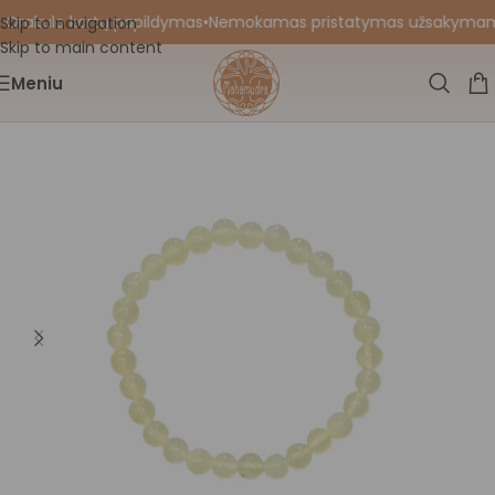
 Orakulo kortų papildymas
•
Nemokamas pristatymas užsakymams n
Skip to navigation
Skip to main content
Meniu