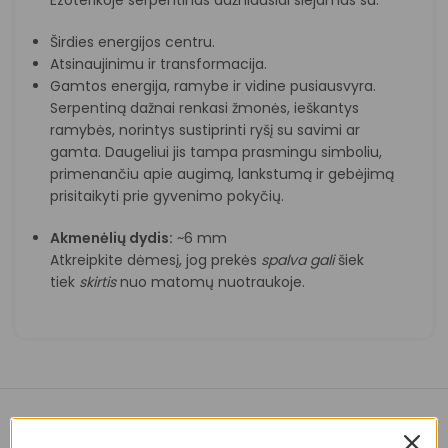
Širdies energijos centru.
Atsinaujinimu ir transformacija.
Gamtos energija, ramybe ir vidine pusiausvyra.
Serpentiną dažnai renkasi žmonės, ieškantys
ramybės, norintys sustiprinti ryšį su savimi ar
gamta. Daugeliui jis tampa prasmingu simboliu,
primenančiu apie augimą, lankstumą ir gebėjimą
prisitaikyti prie gyvenimo pokyčių.
Akmenėlių dydis:
~6 mm
Atkreipkite dėmesį, jog prekės
spalva
gali
šiek
tiek
skirtis
nuo matomų nuotraukoje.
Panašios prekės