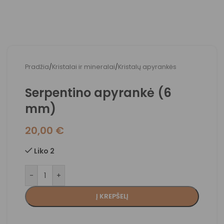
Pradžia
/
Kristalai ir mineralai
/
Kristalų apyrankės
Serpentino apyrankė (6
mm)
20,00
€
Liko 2
-
+
Į KREPŠELĮ