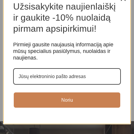
Užsisakykite naujienlaiškį
ir gaukite -10% nuolaidą
pirmam apsipirkimui!
Pirmieji gausite naujausią informaciją apie
mūsų specialius pasiūlymus, nuolaidas ir
naujienas.
Rožinio kvarco apyrankė
Raudono jaspio apyrankė
F
6 mm
Apyrankės
,
Kristalų
A
apyrankės
,
Kristalų
Apyrankės
,
Kristalų
a
apyrankės
apyrankės
,
Kristalų
a
apyrankės
20,00
€
Noriu
20,00
€