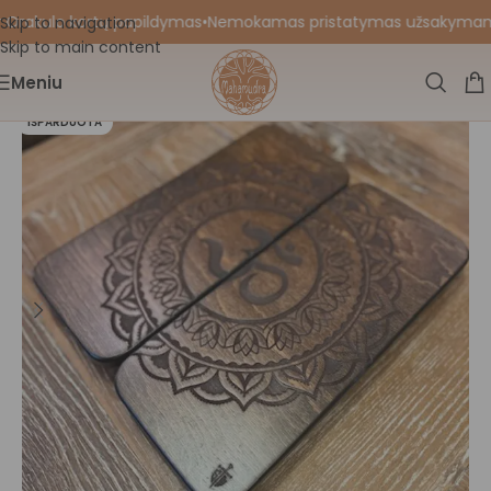
 Orakulo kortų papildymas
•
Nemokamas pristatymas užsakymams nu
Skip to navigation
Skip to main content
Meniu
IŠPARDUOTA