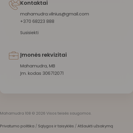
Kontaktai
mahamudra.vilnius@gmail.com
+370 68223 888
Susisiekti
Įmonės rekvizitai
Mahamudra, MB
Įm. kodas 306712071
Mahamudra 108 © 2026 Visos teisės saugomos.
Privatumo politika
/
Sąlygos ir taisyklės
/
Atšaukti užsakymą