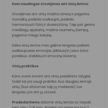
Kam naudingas stovėjimas ant vinių lentos:
Stovėjimas ant vinių mažina stresą ir pagerina
nuotaiką, padėda susikaupti, padėda
harmonizuoti fizinį ir dvasinį kūną. Taip pat gerina
medžiagų apykaitą, mažina raumenų įtampą,
pagerina miego kokybę.
Dėka vinių lentos mes galime lengviau paleisti
susikaupusias emocijas, įsiklausyti į savo kūno
poreikius, stabilizuoti emocinę būseną.
Vinių praktikos
Kūno svoris stovint ant vinių pasiskirsto tolygiai,
todėl tai yra saugi praktika. Kuo daugiau lentoje
vinių (kuo atstumas taip jų mažesnis) tuo
lengviau yra ant jų stovėti.
Pradedantiems
siūlome vinių lentas su tarpais
tarp vinių 7-8 mm. Pradėti yra geriausia nuo 1