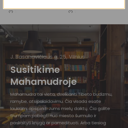
155,00
€
155,00
€
J. Basanavičiaus g. 25, Vilnius
Susitikime
Mahamudroje
Mahamudra tai vieta, dvelkianti Tibeto budizmu,
ramybe, atsipalaidavimu. Čia visada esate
laukiami apsipirkti Jums mielų daiktų. Čia galite
trumpam pabėgti nuo miesto šurmulio ir
paskaityti knygą ar pamedituoti. Arba tiesiog