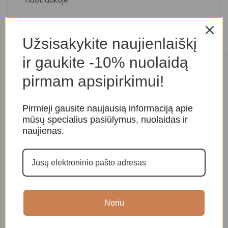
Užsisakykite naujienlaiškį
ir gaukite -10% nuolaidą
Panašios prekės
pirmam apsipirkimui!
Pirmieji gausite naujausią informaciją apie
mūsų specialius pasiūlymus, nuolaidas ir
naujienas.
Sadhu lenta „Vilkas” 7 mm
Sadhu lenta „Om” 7 mm
S
Noriu
Vinių (Sadhu) lentos
Vinių (Sadhu) lentos
V