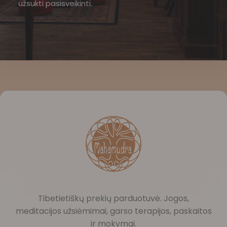
užsukti pasisveikinti.
Tibetietiškų prekių parduotuvė. Jogos,
meditacijos užsiėmimai, garso terapijos, paskaitos
ir mokymai.