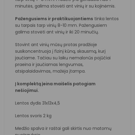
minutės, galima stovėti ant vinių ir su kojinėmis.
Pažengusiems ir praktikuojantiems
tinka lentos
su tarpais tarp vinių 8-10 mm. Pažengusiem
galima stovėti ant vinių ir iki 20 minučių.
Stovint ant vinių mūsų protas pradžioje
susikoncentruoja į fizinį kūną, skausmą, kurį
jaučiame. Tačiau su laiku nemalonūs pojūčiai
praeina ir jaučiamas lengvumas,
atsipalaidavimas, mažėja įtampa.
Į komplektą įeina maišelis patogiam
nešiojimui.
Lentos dydis 31x13x4,5
Lentos svoris 2 kg
Medžio spalva ir raštai gali skirtis nuo matomų
nuotraukoje.