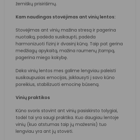
žemiškų prisirišimų.
Kam naudingas stovėjimas ant vinių lentos:
Stovėjimas ant vinių mažina stresą ir pagerina
nuotaiką, padėda susikaupti, padėda
harmonizuoti fizinį ir dvasinį kūną. Taip pat gerina
medžiagų apykaitą, mažina raumenų įtampą,
pagerina miego kokybę.
Dėka vinių lentos mes galime lengviau paleisti
susikaupusias emocijas, įsiklausyti į savo kūno
poreikius, stabilizuoti emocinę būseną.
Vinių praktikos
Kūno svoris stovint ant vinių pasiskirsto tolygiai,
todėl tai yra saugi praktika. Kuo daugiau lentoje
vinių (kuo atstumas taip jų mažesnis) tuo
lengviau yra ant jų stovėti.