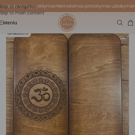
 Orakulo kortų papildymas
•
Nemokamas pristatymas užsakymams nu
Skip to navigation
Skip to main content
Meniu
IŠPARDUOTA