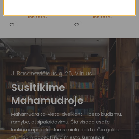
Vinių (Sadhu) lentos
Vinių (Sadhu) lentos
V
155,00
€
155,00
€
J. Basanavičiaus g. 25, Vilnius
Susitikime
Mahamudroje
Mahamudra tai vieta, dvelkianti Tibeto budizmu,
ramybe, atsipalaidavimu. Čia visada esate
laukiami apsipirkti Jums mielų daiktų. Čia galite
trumpam pabėgti nuo miesto šurmulio ir