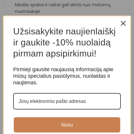
Medžio spalva ir raštai gali skirtis nuo matomų
nuotraukoje
Užsisakykite naujienlaiškį
ir gaukite -10% nuolaidą
pirmam apsipirkimui!
Panašios prekės
Pirmieji gausite naujausią informaciją apie
mūsų specialius pasiūlymus, nuolaidas ir
naujienas.
Noriu
Sadhu lenta „Vilkas” 7 mm
Sadhu lenta „Om” 7 mm
S