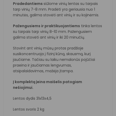
Pradedantiems
siūlome vinių lentas su tarpais
tarp vinių 7-8 mm. Pradėti yra geriausia nuo 1
minutės, galima stovėti ant vinių ir su kojinėmis.
Pažengusiems ir praktikuojantiems
tinka lentos
su tarpais tarp vinių 8-10 mm. Pažengusiem
galima stovėti ant vinių ir iki 20 minučių.
Stovint ant vinių mūsų protas pradžioje
susikoncentruoja į fizinį kūną, skausmą, kurį
jaučiame. Tačiau su laiku nemalonūs pojūčiai
praeina ir jaučiamas lengvumas,
atsipalaidavimas, mažėja įtampa.
Į komplektą įeina maišelis patogiam
nešiojimui.
Lentos dydis 31x13x4,5
Lentos svoris 2 kg