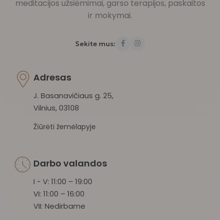
meditacijos užsiėmimai, garso terapijos, paskaitos
ir mokymai.
Sekite mus:
Adresas
J. Basanavičiaus g. 25,
Vilnius, 03108
Žiūrėti žemėlapyje
Darbo valandos
I - V: 11:00 – 19:00
VI: 11:00 – 16:00
VII: Nedirbame