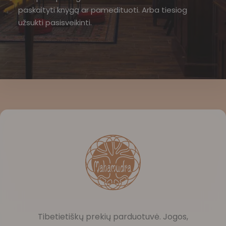
paskaityti knygą ar pamedituoti. Arba tiesiog
užsukti pasisveikinti.
Tibetietiškų prekių parduotuvė. Jogos,