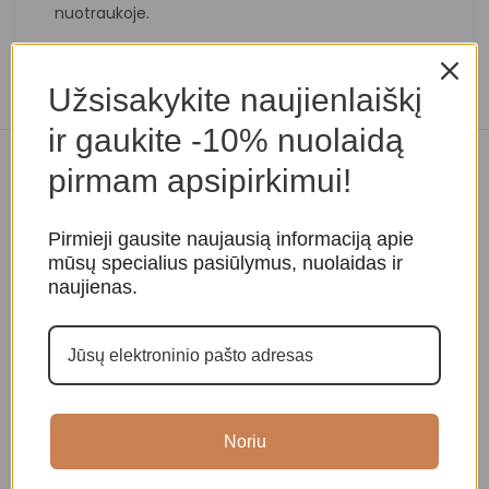
nuotraukoje.
Užsisakykite naujienlaiškį
ir gaukite -10% nuolaidą
pirmam apsipirkimui!
Panašios prekės
Pirmieji gausite naujausią informaciją apie
mūsų specialius pasiūlymus, nuolaidas ir
naujienas.
Noriu
Sadhu lenta „Vilkas” 7 mm
Sadhu lenta „Om” 7 mm
S