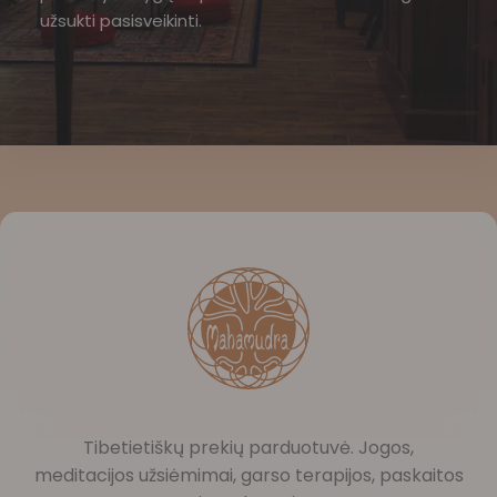
užsukti pasisveikinti.
Tibetietiškų prekių parduotuvė. Jogos,
meditacijos užsiėmimai, garso terapijos, paskaitos