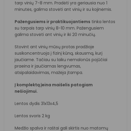
tarp vinių 7-8 mm. Pradėti yra geriausia nuo 1
minutės, galima stovėti ant vinių ir su kojinėmis.
Pažengusiems ir praktikuojantiems
tinka lentos
su tarpais tarp vinių 8-10 mm. Pažengusiem
galima stovėti ant vinių ir iki 20 minučių.
Stovint ant vinių mūsų protas pradžioje
susikoncentruoja į fizinį kūną, skausmą, kurį
jaučiame. Tačiau su laiku nemalonūs pojūčiai
praeina ir jaučiamas lengvumas,
atsipalaidavimas, mažėja įtampa.
Į komplektą įeina maišelis patogiam
nešiojimui.
Lentos dydis 31x13x4,5
Lentos svoris 2 kg
Medžio spalva ir raštai gali skirtis nuo matomų