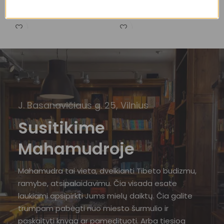
Vinių (Sadhu) lentos
Vinių (Sadhu) lentos
V
155,00
€
155,00
€
J. Basanavičiaus g. 25, Vilnius
Susitikime
Mahamudroje
Mahamudra tai vieta, dvelkianti Tibeto budizmu,
ramybe, atsipalaidavimu. Čia visada esate
laukiami apsipirkti Jums mielų daiktų. Čia galite
trumpam pabėgti nuo miesto šurmulio ir
paskaityti knygą ar pamedituoti. Arba tiesiog