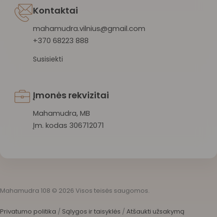
Kontaktai
mahamudra.vilnius@gmail.com
+370 68223 888
Susisiekti
Įmonės rekvizitai
Mahamudra, MB
Įm. kodas 306712071
Mahamudra 108 © 2026 Visos teisės saugomos.
Privatumo politika
/
Sąlygos ir taisyklės
/
Atšaukti užsakymą