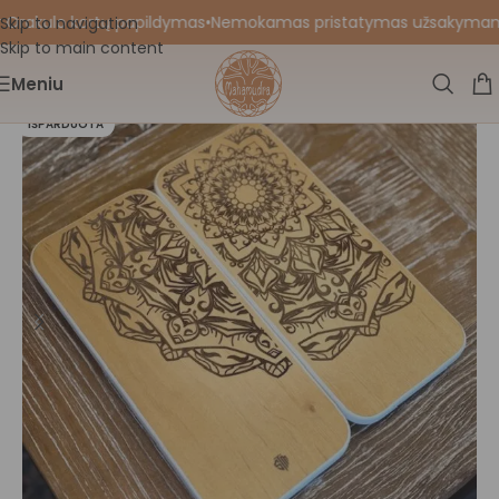
 Orakulo kortų papildymas
•
Nemokamas pristatymas užsakymams nu
Skip to navigation
Skip to main content
Meniu
IŠPARDUOTA