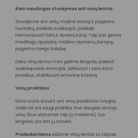
Kam naudingas stovėjimas ant vinių lentos:
Stovėjimas ant vinių mažina stresą ir pagerina
nuotaiką, padėda susikaupti, padėda
harmonizuoti fizinį ir dvasinį kūną. Taip pat gerina
medžiagų apykaitą, mažina raumenų įtampą,
pagerina miego kokybę.
Dėka vinių lentos mes galime lengviau paleisti
susikaupusias emocijas, įsiklausyti į savo kūno
poreikius, stabilizuoti emocinę būseną.
Vinių praktikos
Kūno svoris stovint ant vinių pasiskirsto tolygiai,
todėl tai yra saugi praktika. Kuo daugiau lentoje
vinių (kuo atstumas taip jų mažesnis) tuo
lengviau yra ant jų stovėti.
Pradedantiems
siūlome vinių lentas su tarpais