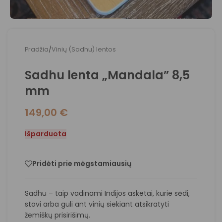
Pradžia
/
Vinių (Sadhu) lentos
Sadhu lenta „Mandala” 8,5
mm
149,00
€
Išparduota
Pridėti prie mėgstamiausių
Sadhu – taip vadinami Indijos asketai, kurie sėdi,
stovi arba guli ant vinių siekiant atsikratyti
žemiškų prisirišimų.