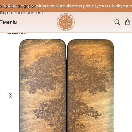
 Orakulo kortų papildymas
•
Nemokamas pristatymas užsakymams nu
Skip to navigation
Skip to main content
Meniu
IŠPARDUOTA