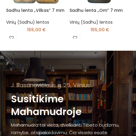
Sadhu lenta „Vilkas” 7 mm
Sadhu lenta „Om” 7 mm
S
Vinių (Sadhu) lentos
Vinių (Sadhu) lentos
V
155,00
€
155,00
€
J. Basanavičiaus g. 25, Vilnius
Susitikime
Mahamudroje
Mahamudra tai vieta, dvelkianti Tibeto budizmu,
ramybe, atsipalaidavimu. Čia visada esate