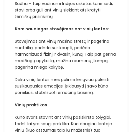
Sadhu – taip vadinami Indijos asketai, kurie sėdi,
stovi arba guli ant vinių siekiant atsikratyti
žemiškų prisirišimų.
Kam naudingas stovėjimas ant vinių lentos:
Stovėjimas ant vinių mažina stresą ir pagerina
nuotaiką, padėda susikaupti, padėda
harmonizuoti fizinį ir dvasinį kūną. Taip pat gerina
medžiagų apykaitą, mažina raumenų įtampą,
pagerina miego kokybę.
Dėka vinių lentos mes galime lengviau paleisti
susikaupusias emocijas, įsiklausyti į savo kūno
poreikius, stabilizuoti emocinę būseną.
Vinių praktikos
Kūno svoris stovint ant vinių pasiskirsto tolygiai,
todėl tai yra saugi praktika. Kuo daugiau lentoje
vinių (kuo atstumas taip jų mažesnis) tuo