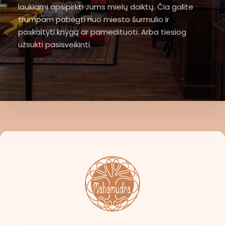
laukiami apsipirkti Jums mielų daiktų. Čia galite
trumpam pabėgti nuo miesto šurmulio ir
paskaityti knygą ar pamedituoti. Arba tiesiog
užsukti pasisveikinti.