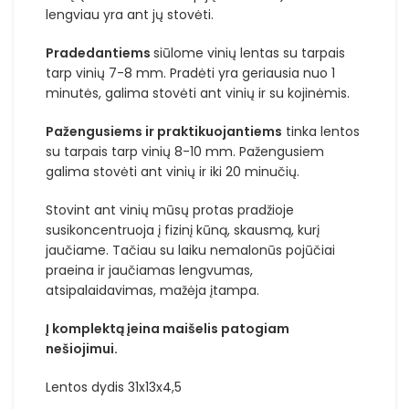
lengviau yra ant jų stovėti.
Pradedantiems
siūlome vinių lentas su tarpais
tarp vinių 7-8 mm. Pradėti yra geriausia nuo 1
minutės, galima stovėti ant vinių ir su kojinėmis.
Pažengusiems ir praktikuojantiems
tinka lentos
su tarpais tarp vinių 8-10 mm. Pažengusiem
galima stovėti ant vinių ir iki 20 minučių.
Stovint ant vinių mūsų protas pradžioje
susikoncentruoja į fizinį kūną, skausmą, kurį
jaučiame. Tačiau su laiku nemalonūs pojūčiai
praeina ir jaučiamas lengvumas,
atsipalaidavimas, mažėja įtampa.
Į komplektą įeina maišelis patogiam
nešiojimui.
Lentos dydis 31x13x4,5