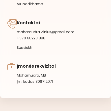
VII: Nedirbame
Kontaktai
mahamudra.vilnius@gmail.com
+370 68223 888
Susisiekti
Įmonės rekvizitai
Mahamudra, MB
Įm. kodas 306712071