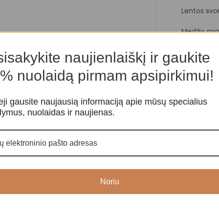
Lentos svor
Medžio spal
isakykite naujienlaiškį ir gaukite
% nuolaidą pirmam apsipirkimui!
eji gausite naujausią informaciją apie mūsų specialius
lymus, nuolaidas ir naujienas.
Noriu