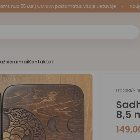
o 55 Eur į OMNIVA paštomatus visoje Lietuvoje
•
Naujos kr
i užsiėmimai
Kontaktai
Pradžia
/
Vin
Sadh
8,5
149,