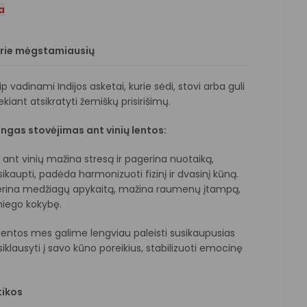
a
prie mėgstamiausių
p vadinami Indijos asketai, kurie sėdi, stovi arba guli
ekiant atsikratyti žemiškų prisirišimų.
gas stovėjimas ant vinių lentos:
ant vinių mažina stresą ir pagerina nuotaiką,
kaupti, padėda harmonizuoti fizinį ir dvasinį kūną.
erina medžiagų apykaitą, mažina raumenų įtampą,
iego kokybę.
 lentos mes galime lengviau paleisti susikaupusias
siklausyti į savo kūno poreikius, stabilizuoti emocinę
tikos