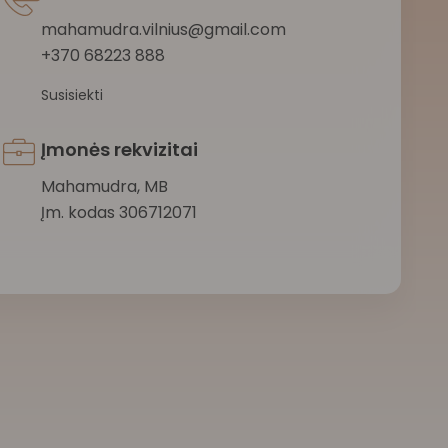
mahamudra.vilnius@gmail.com
+370 68223 888
Susisiekti
Įmonės rekvizitai
Mahamudra, MB
Įm. kodas 306712071