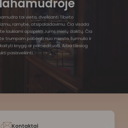
ahamudroje
amudra tai vieta, dvelkianti Tibeto
izmu, ramybe, atsipalaidavimu. Čia visada
te laukiami apsipirkti Jums mielų daiktų. Čia
ite trumpam pabėgti nuo miesto šurmulio ir
kaityti knygą ar pamedituoti. Arba tiesiog
kti pasisveikinti.
Kontaktai