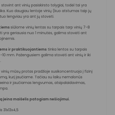
stovint ant vinių pasiskirsto tolygiai, todėl tai yra
ika. Kuo daugiau lentoje vinių (kuo atstumas taip jų
uo lengviau yra ant jų stovėti.
tiems
siūlome vinių lentas su tarpais tarp vinių 7-8
i yra geriausia nuo 1 minutės, galima stovėti ant
kojinėmis.
ems ir praktikuojantiems
tinka lentos su tarpais
8-10 mm. Pažengusiem galima stovėti ant vinių ir iki
.
 vinių mūsų protas pradžioje susikoncentruoja į fizinį
smą, kurį jaučiame. Tačiau su laiku nemalonūs
raeina ir jaučiamas lengvumas, atsipalaidavimas,
ampa.
ą įeina maišelis patogiam nešiojimui.
s 31x13x4,5