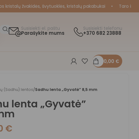
istalų žvakidės, švytuoklės, kristalų pakabukai
•
Taro ir Oraku
Susisiekti el. paštu
Susisiekti telefonu
Parašykite mums
+370 682 23888
0,00
€
ių (Sadhu) lentos
/
Sadhu lenta „Gyvatė” 8,5 mm
u lenta „Gyvatė”
 mm
00
€