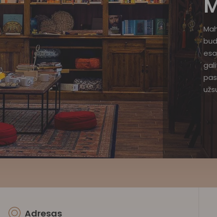
M
Mah
bud
esa
gal
pas
užsu
Adresas