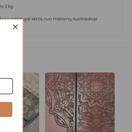
is 2 kg
va ir raštai gali skirtis nuo matomų nuotraukoje