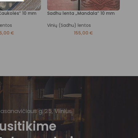
Kaukolės” 10 mm
Sadhu lenta „Mandala” 10 mm
Vinių
lentos
Vinių (Sadhu) lentos
Vinių
55,00
€
155,00
€
Basanavičiaus g. 25, Vilnius
usitikime