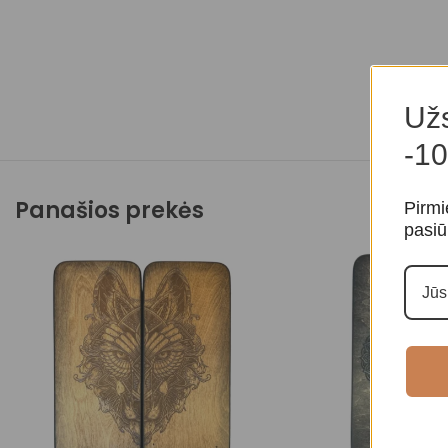
Užs
-10
Panašios prekės
Pirmi
pasiū