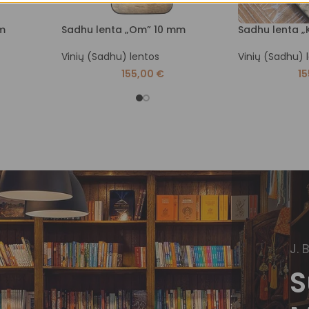
m
Sadhu lenta „Om” 10 mm
Sadhu lenta „
Vinių (Sadhu) lentos
Vinių (Sadhu) 
155,00
€
1
J. 
S