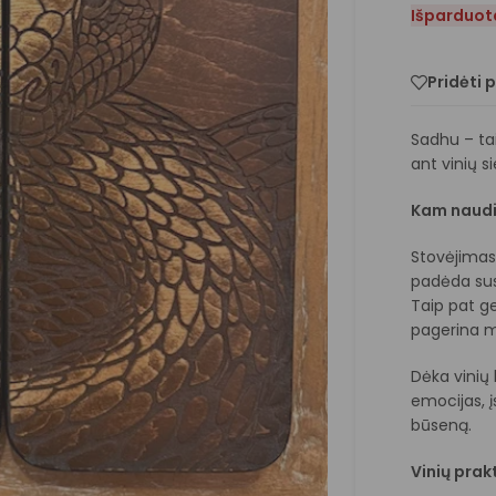
Išparduot
Pridėti 
Sadhu – tai
ant vinių si
Kam naudin
Stovėjimas 
padėda susi
Taip pat g
pagerina m
Dėka vinių
emocijas, į
būseną.
Vinių prak