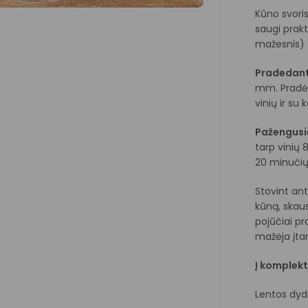
Kūno svoris 
saugi prakt
mažesnis) t
Pradedan
mm. Pradėt
vinių ir su 
Pažengusi
tarp vinių 
20 minučių
Stovint ant
kūną, skau
pojūčiai p
mažėja įt
Į komplekt
Lentos dydi