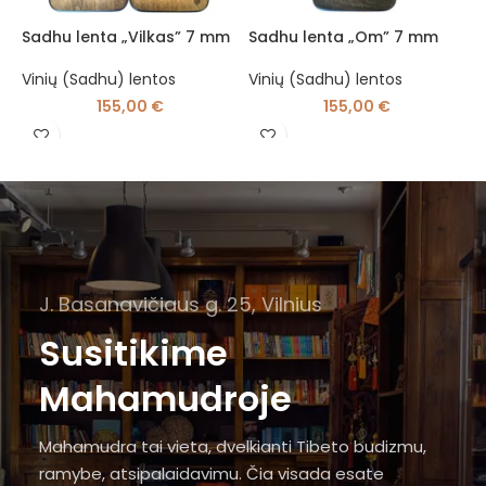
Sadhu lenta „Vilkas” 7 mm
Sadhu lenta „Om” 7 mm
S
Vinių (Sadhu) lentos
Vinių (Sadhu) lentos
V
155,00
€
155,00
€
J. Basanavičiaus g. 25, Vilnius
Susitikime
Mahamudroje
Mahamudra tai vieta, dvelkianti Tibeto budizmu,
ramybe, atsipalaidavimu. Čia visada esate