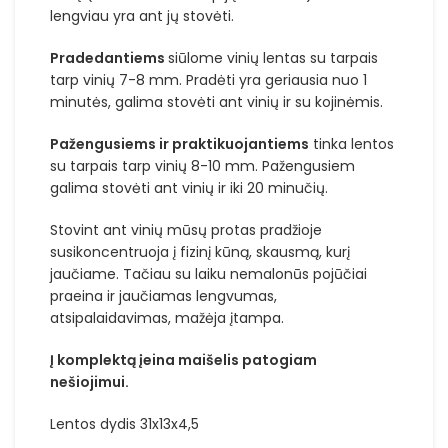
lengviau yra ant jų stovėti.
Pradedantiems
siūlome vinių lentas su tarpais
tarp vinių 7-8 mm. Pradėti yra geriausia nuo 1
minutės, galima stovėti ant vinių ir su kojinėmis.
Pažengusiems ir praktikuojantiems
tinka lentos
su tarpais tarp vinių 8-10 mm. Pažengusiem
galima stovėti ant vinių ir iki 20 minučių.
Stovint ant vinių mūsų protas pradžioje
susikoncentruoja į fizinį kūną, skausmą, kurį
jaučiame. Tačiau su laiku nemalonūs pojūčiai
praeina ir jaučiamas lengvumas,
atsipalaidavimas, mažėja įtampa.
Į komplektą įeina maišelis patogiam
nešiojimui.
Lentos dydis 31x13x4,5