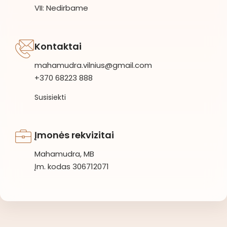
VII: Nedirbame
Kontaktai
mahamudra.vilnius@gmail.com
+370 68223 888
Susisiekti
Įmonės rekvizitai
Mahamudra, MB
Įm. kodas 306712071