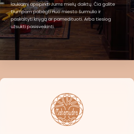
laukiami apsipirkti Jums mielų daiktų. Čia galite
trumpam pabėgti nuo miesto šurmulio ir
paskaityti knygą ar pamedituoti. Arba tiesiog
užsukti pasisveikinti.