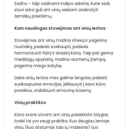
Sadhu – taip vadinami Indijos asketai, kurie sėdi,
stovi arba guli ant vinių siekiant atsikratyti
žemiškų prisirišimų.
Kam naudingas stovėjimas ant vinių lentos:
Stovėjimas ant vinių mažina stresą ir pagerina
nuotaiką, padėda susikaupti, padėda
harmonizuoti fizinį ir dvasinį kūną. Taip pat gerina
medžiagų apykaitą, mažina raumenų įtampą,
pagerina miego kokybę.
Dėka vinių lentos mes galime lengviau paleisti
susikaupusias emocijas, įsiklausyti į savo kūno
poreikius, stabilizuoti emocinę būseną.
Vinių praktikos
Kūno svoris stovint ant vinių pasiskirsto tolygiai,
todėl tai yra saugi praktika. Kuo daugiau lentoje
vinių (kuo atstumas taip jų mažesnis) tuo