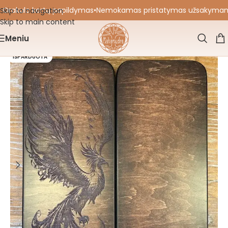
 Orakulo kortų papildymas
•
Nemokamas pristatymas užsakymams nu
Skip to navigation
Skip to main content
Meniu
IŠPARDUOTA