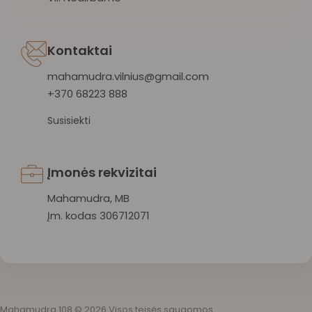
Kontaktai
mahamudra.vilnius@gmail.com
+370 68223 888
Susisiekti
Įmonės rekvizitai
Mahamudra, MB
Įm. kodas 306712071
Mahamudra 108 © 2026 Visos teisės saugomos.