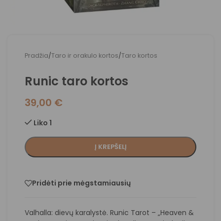
Pradžia
/
Taro ir orakulo kortos
/
Taro kortos
Runic taro kortos
39,00
€
Liko 1
Į KREPŠELĮ
Pridėti prie mėgstamiausių
Valhalla: dievų karalystė. Runic Tarot – „Heaven &