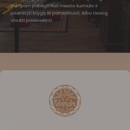
trumpam pabėgti nuo miesto šurmulio ir
paskaityti knygą ar pamedituoti. Arba tiesiog
užsukti pasisveikinti.