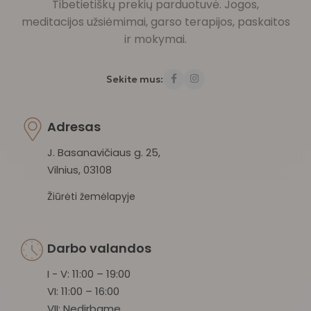
Tibetietiškų prekių parduotuvė. Jogos,
meditacijos užsiėmimai, garso terapijos, paskaitos
ir mokymai.
Sekite mus:
Adresas
J. Basanavičiaus g. 25,
Vilnius, 03108
Žiūrėti žemėlapyje
Darbo valandos
I - V: 11:00 – 19:00
VI: 11:00 – 16:00
VII: Nedirbame