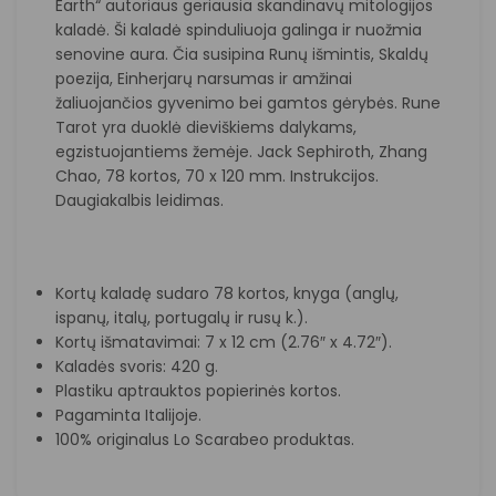
Earth“ autoriaus geriausia skandinavų mitologijos
kaladė. Ši kaladė spinduliuoja galinga ir nuožmia
senovine aura. Čia susipina Runų išmintis, Skaldų
poezija, Einherjarų narsumas ir amžinai
žaliuojančios gyvenimo bei gamtos gėrybės. Rune
Tarot yra duoklė dieviškiems dalykams,
egzistuojantiems žemėje. Jack Sephiroth, Zhang
Chao, 78 kortos, 70 x 120 mm. Instrukcijos.
Daugiakalbis leidimas.
Kortų kaladę sudaro 78 kortos, knyga (anglų,
ispanų, italų, portugalų ir rusų k.).
Kortų išmatavimai: 7 x 12 cm (2.76″ x 4.72″).
Kaladės svoris: 420 g.
Plastiku aptrauktos popierinės kortos.
Pagaminta Italijoje.
100% originalus Lo Scarabeo produktas.