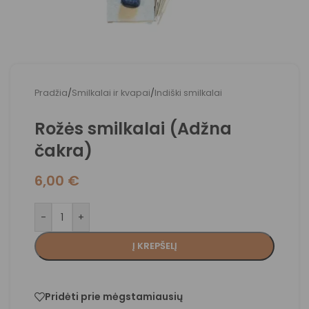
Pradžia
/
Smilkalai ir kvapai
/
Indiški smilkalai
Rožės smilkalai (Adžna
čakra)
6,00
€
-
+
Į KREPŠELĮ
Pridėti prie mėgstamiausių