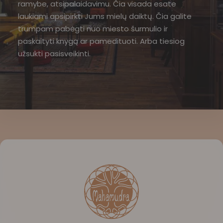
ramybe, atsipalaidavimu. Čia visada esate
laukiami apsipirkti Jums mielų daiktų. Čia galite
trumpam pabėgti nuo miesto šurmulio ir
paskaityti knygą ar pamedituoti. Arba tiesiog
užsukti pasisveikinti.