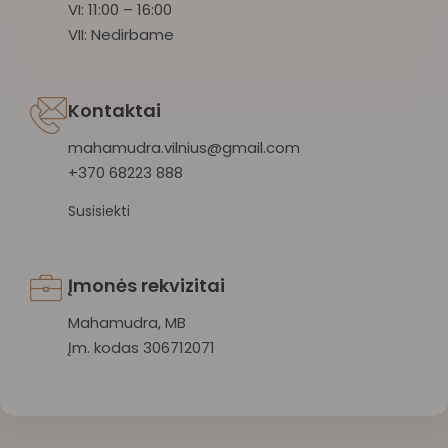
VI: 11:00 – 16:00
VII: Nedirbame
Kontaktai
mahamudra.vilnius@gmail.com
+370 68223 888
Susisiekti
Įmonės rekvizitai
Mahamudra, MB
Įm. kodas 306712071