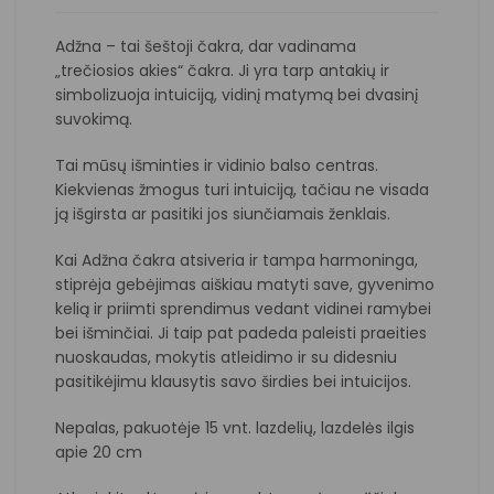
Adžna – tai šeštoji čakra, dar vadinama
„trečiosios akies“ čakra. Ji yra tarp antakių ir
simbolizuoja intuiciją, vidinį matymą bei dvasinį
suvokimą.
Tai mūsų išminties ir vidinio balso centras.
Kiekvienas žmogus turi intuiciją, tačiau ne visada
ją išgirsta ar pasitiki jos siunčiamais ženklais.
Kai Adžna čakra atsiveria ir tampa harmoninga,
stiprėja gebėjimas aiškiau matyti save, gyvenimo
kelią ir priimti sprendimus vedant vidinei ramybei
bei išminčiai. Ji taip pat padeda paleisti praeities
nuoskaudas, mokytis atleidimo ir su didesniu
pasitikėjimu klausytis savo širdies bei intuicijos.
Nepalas, pakuotėje 15 vnt. lazdelių, lazdelės ilgis
apie 20 cm