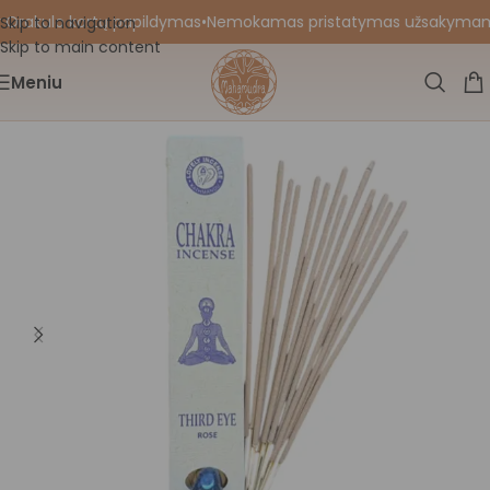
 Orakulo kortų papildymas
•
Nemokamas pristatymas užsakymams nu
Skip to navigation
Skip to main content
Meniu