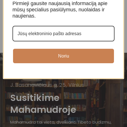
Pirmieji gausite naujausią informaciją apie
Smilkalai ir kvapai
,
Smilkalai ir kvapai
,
mūsų specialius pasiūlymus, nuolaidas ir
Tibetietiški smilkalai
Tibetietiški smilkalai
S
T
naujienas.
16,00
€
14,00
€
Noriu
J. Basanavičiaus g. 25, Vilnius
Susitikime
Mahamudroje
Mahamudra tai vieta, dvelkianti Tibeto budizmu,