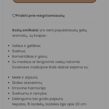
Pridėti prie mėgstamiausių
Rožių smilkalai
yra vieni populiariausių gėlių
aromatų. Jų kvapas :
Saldus ir gėliškas;
Švelnus;
Romantiškas ir gaivu;
Su medaus ar lengvomis vaisių natomis.
Dvasinėse tradicijose
Rožė
dažnai siejama su:
Meile ir atjauta;
Širdies atsivėrimu;
Emocine harmonija;
Švelnumu ir ramybe;
Dėkingumo bei grožio pajauta.
Nepalas, 15 lazdelių, lazdelės ilgis apie 20 cm