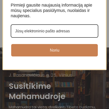
Pirmieji gausite naujausią informaciją apie
Smilkalai ir kvapai
,
Smilkalai ir kvapai
,
S
mūsų specialius pasiūlymus, nuolaidas ir
Tibetietiški smilkalai
Tibetietiški smilkalai
T
naujienas.
16,00
€
10,00
€
Noriu
J. Basanavičiaus g. 25, Vilnius
Susitikime
Mahamudroje
Mahamudra tai vieta, dvelkianti Tibeto budizmu,