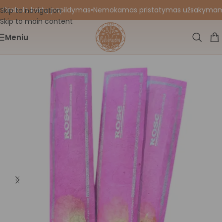
 Orakulo kortų papildymas
•
Nemokamas pristatymas užsakymams nu
Skip to navigation
Skip to main content
Meniu