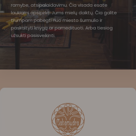
ramybe, atsipalaidavimu. Čia visada esate
laukiami apsipirkti Jums mielų daiktų. Čia galite
trumpam pabėgti nuo miesto šurmulio ir
paskaityti knygą ar pamedituoti. Arba tiesiog
užsukti pasisveikinti.