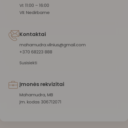
VI: 11:00 – 16:00
VII: Nedirbame
Kontaktai
mahamudra.vilnius@gmail.com
+370 68223 888
Susisiekti
Įmonės rekvizitai
Mahamudra, MB
Įm. kodas 306712071