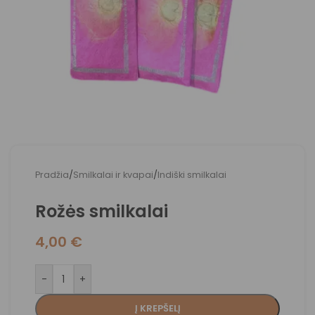
Pradžia
/
Smilkalai ir kvapai
/
Indiški smilkalai
Rožės smilkalai
4,00
€
-
+
Į KREPŠELĮ