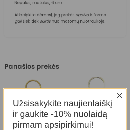
Nepalas, metalas, 6 cm
Atkreipkite dėmesį, jog prekės
spalva
ir forma
gali
šiek tiek
skirtis
nuo matomų nuotraukoje.
Panašios prekės
Užsisakykite naujienlaiškį
ir gaukite -10% nuolaidą
pirmam apsipirkimui!