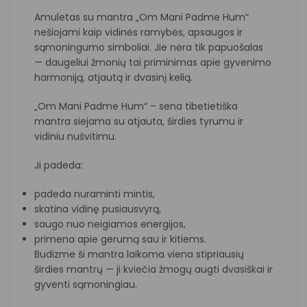
Amuletas su mantra „Om Mani Padme Hum“
nešiojami kaip vidinės ramybės, apsaugos ir
sąmoningumo simboliai. Jie nėra tik papuošalas
— daugeliui žmonių tai priminimas apie gyvenimo
harmoniją, atjautą ir dvasinį kelią.
„Om Mani Padme Hum“ – sena tibetietiška
mantra siejama su atjauta, širdies tyrumu ir
vidiniu nušvitimu.
Ji padeda:
padeda nuraminti mintis,
skatina vidinę pusiausvyrą,
saugo nuo neigiamos energijos,
primena apie gerumą sau ir kitiems.
Budizme ši mantra laikoma viena stipriausių
širdies mantrų — ji kviečia žmogų augti dvasiškai ir
gyventi sąmoningiau.