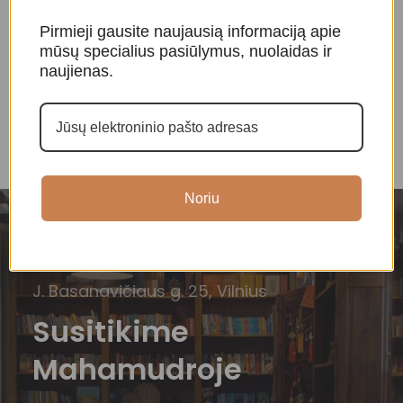
Raktų pakabukas „Buda”
Raktų pakabukas „Budos
R
Pirmieji gausite naujausią informaciją apie
akys”
m
mūsų specialius pasiūlymus, nuolaidas ir
Amuletai, papuošalai
naujienas.
Amuletai, papuošalai
A
10,00
€
p
10,00
€
Noriu
J. Basanavičiaus g. 25, Vilnius
Susitikime
Mahamudroje