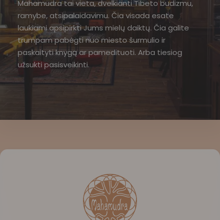
Mahamudra tai vieta, dvelkianti Tibeto budizmu,
ramybe, atsipalaidavimu. Čia visada esate
laukiami apsipirkti Jums mielų daiktų. Čia galite
trumpam pabėgti nuo miesto šurmulio ir
paskaityti knygą ar pamedituoti. Arba tiesiog
užsukti pasisveikinti.