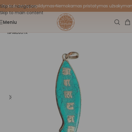
 Orakulo kortų papildymas
•
Nemokamas pristatymas užsakymams nu
Skip to navigation
Skip to main content
Meniu
IŠPARDUOTA