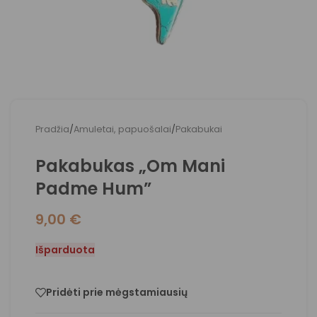
Pradžia
/
Amuletai, papuošalai
/
Pakabukai
Pakabukas „Om Mani
Padme Hum”
9,00
€
Išparduota
Pridėti prie mėgstamiausių