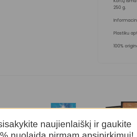
Kortų išmat
250 g.
Informacin
Plastiku ap
100% origi
isakykite naujienlaiškį ir gaukite
% nuolaidą pirmam apsipirkimui!