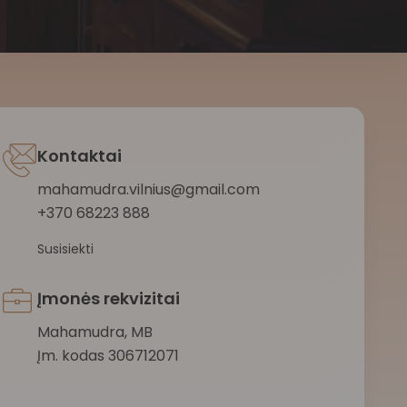
Kontaktai
mahamudra.vilnius@gmail.com
+370 68223 888
Susisiekti
Įmonės rekvizitai
Mahamudra, MB
Įm. kodas 306712071