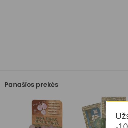
Panašios prekės
Užs
-10