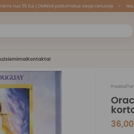
uo 55 Eur į OMNIVA paštomatus visoje Lietuvoje
•
Naujos k
i užsiėmimai
Kontaktai
Pradžia
/
Tar
Orac
kort
36,0