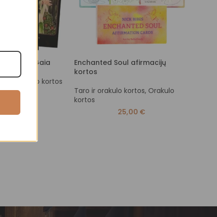
Dreams of Gaia
Enchanted Soul afirmacijų
Krist
kortos
Cryst
 kortos
,
Taro kortos
Taro ir orakulo kortos
,
Orakulo
Taro 
9,00
€
kortos
korto
25,00
€