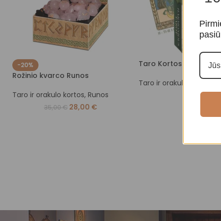
Pirmi
pasiū
Taro Kortos Harmoniou
-20%
Rožinio kvarco Runos
Taro ir orakulo kortos
,
T
Taro ir orakulo kortos
,
Runos
19,00
€
28,00
€
35,00
€