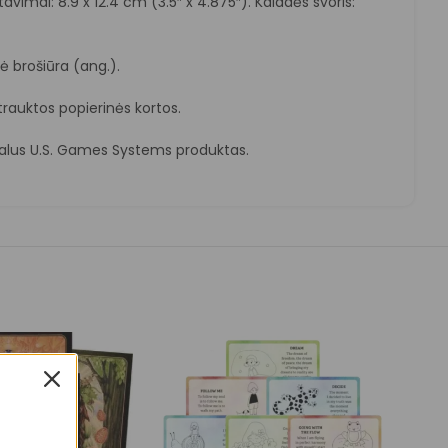
avimai: 8.9 x 12.4 cm (3.5″ x 4.875″). Kaladės svoris:
ė brošiūra (ang.).
trauktos popierinės kortos.
nalus U.S. Games Systems produktas.