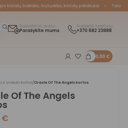
ristalų žvakidės, švytuoklės, kristalų pakabukai
•
Taro ir Orak
Susisiekti el. paštu
Susisiekti telefonu
Parašykite mums
+370 682 23888
0,00
€
o ir orakulo kortos
/
Oracle Of The Angels kortos
le Of The Angels
os
0
€