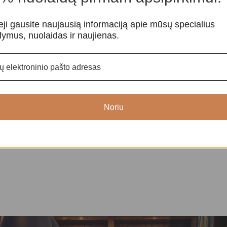
eji gausite naujausią informaciją apie mūsų specialius
lymus, nuolaidas ir naujienas.
s Mini
Oracle Kortos The Secret
Taro kortos 
Language of Light
aro kortos
Taro ir orakulo
Taro ir orakulo kortos
,
Orakulo
4
kortos
Noriu
39,00
€