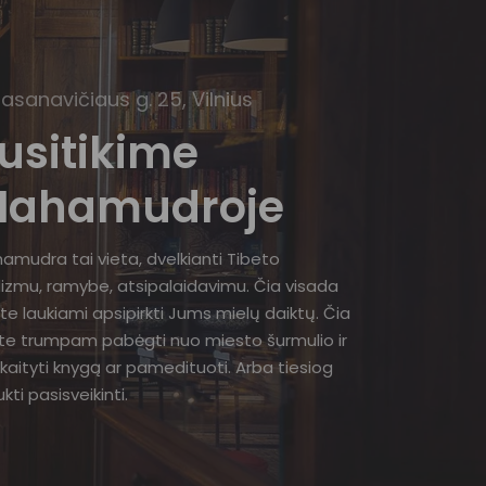
Basanavičiaus g. 25, Vilnius
usitikime
ahamudroje
amudra tai vieta, dvelkianti Tibeto
izmu, ramybe, atsipalaidavimu. Čia visada
te laukiami apsipirkti Jums mielų daiktų. Čia
ite trumpam pabėgti nuo miesto šurmulio ir
kaityti knygą ar pamedituoti. Arba tiesiog
kti pasisveikinti.