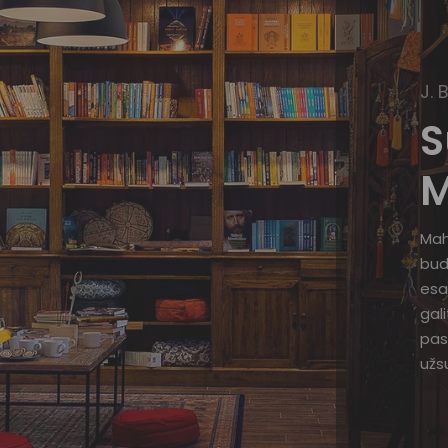
J. 
S
M
Mah
bud
esa
gal
pas
užsu