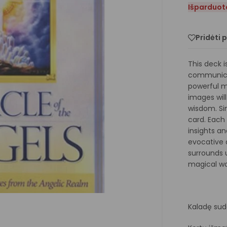
Išparduot
Pridėti 
This deck i
communicat
powerful m
images wil
wisdom. Si
card. Each
insights a
evocative a
surrounds 
magical wo
Kaladę sud