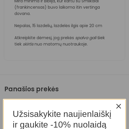
Mira minima ir
Biblija
, kur kartu su
Smilkalai
(frankincensas)
buvo laikoma itin vertinga
dovana.
Nepalas, 15 lazdelių, lazdelės ilgis apie 20 cm
Atkreipkite dėmesį, jog prekės
spalva
gali
šiek
tiek
skirtis
nuo matomų nuotraukoje.
Panašios prekės
Užsisakykite naujienlaiškį
ir gaukite -10% nuolaidą