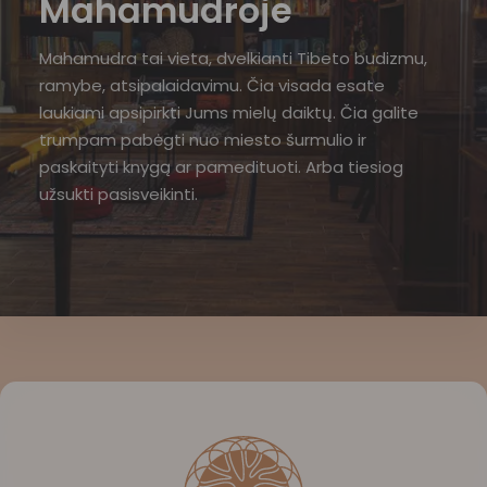
Mahamudroje
Mahamudra tai vieta, dvelkianti Tibeto budizmu,
ramybe, atsipalaidavimu. Čia visada esate
laukiami apsipirkti Jums mielų daiktų. Čia galite
trumpam pabėgti nuo miesto šurmulio ir
paskaityti knygą ar pamedituoti. Arba tiesiog
užsukti pasisveikinti.