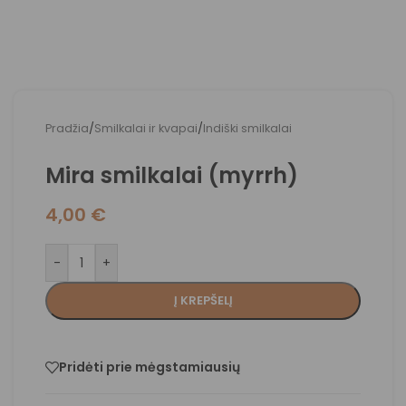
Pradžia
/
Smilkalai ir kvapai
/
Indiški smilkalai
Mira smilkalai (myrrh)
4,00
€
-
+
Į KREPŠELĮ
Pridėti prie mėgstamiausių