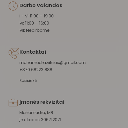
Darbo valandos
I - V: 11:00 – 19:00
VI: 11:00 – 16:00
VII: Nedirbame
Kontaktai
mahamudra.vilnius@gmail.com
+370 68223 888
Susisiekti
Įmonės rekvizitai
Mahamudra, MB
Įm. kodas 306712071