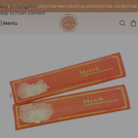
 Orakulo kortų papildymas
•
Nemokamas pristatymas užsakymams nu
Skip to navigation
Skip to main content
Meniu