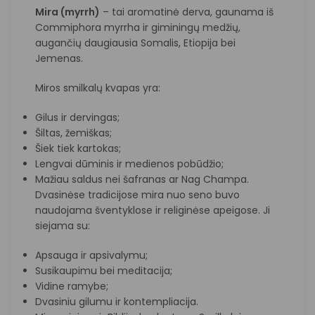
Mira (myrrh)
– tai aromatinė derva, gaunama iš
Commiphora myrrha
ir giminingų medžių,
augančių daugiausia
Somalis
,
Etiopija
bei
Jemenas
.
Miros smilkalų kvapas yra:
Gilus ir dervingas;
Šiltas, žemiškas;
Šiek tiek kartokas;
Lengvai dūminis ir medienos pobūdžio;
Mažiau saldus nei šafranas ar Nag Champa.
Dvasinėse tradicijose mira nuo seno buvo
naudojama šventyklose ir religinėse apeigose. Ji
siejama su:
Apsauga ir apsivalymu;
Susikaupimu bei meditacija;
Vidine ramybe;
Dvasiniu gilumu ir kontempliacija.