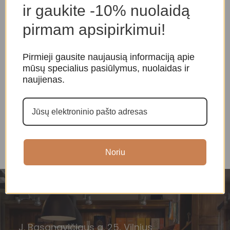
ir gaukite -10% nuolaidą
pirmam apsipirkimui!
Pirmieji gausite naujausią informaciją apie
mūsų specialius pasiūlymus, nuolaidas ir
naujienas.
Taro Kortos Harmonious
S
-20%
Mini
Rožinio kvarco Runos
T
Taro ir orakulo kortos
,
Taro
O
Taro ir orakulo kortos
,
Runos
kortos
28,00
€
35,00
€
19,00
€
Noriu
J. Basanavičiaus g. 25, Vilnius