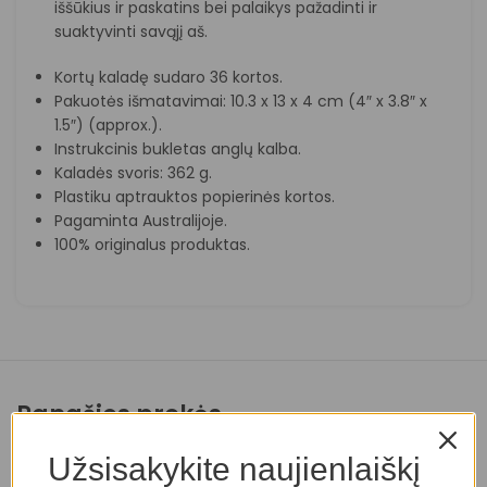
iššūkius ir paskatins bei palaikys pažadinti ir
suaktyvinti savąjį aš.
Kortų kaladę sudaro 36 kortos.
Pakuotės išmatavimai: 10.3 x 13 x 4 cm (4″ x 3.8″ x
1.5″) (approx.).
Instrukcinis bukletas anglų kalba.
Kaladės svoris: 362 g.
Plastiku aptrauktos popierinės kortos.
Pagaminta Australijoje.
100% originalus produktas.
Panašios prekės
Užsisakykite naujienlaiškį