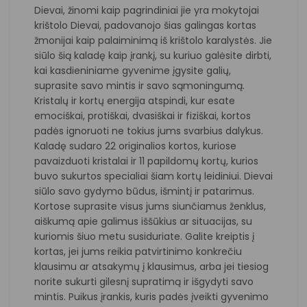
Dievai, žinomi kaip pagrindiniai jie yra mokytojai
krištolo Dievai, padovanojo šias galingas kortas
žmonijai kaip palaiminimą iš krištolo karalystės. Jie
siūlo šią kaladę kaip įrankį, su kuriuo galėsite dirbti,
kai kasdieniniame gyvenime įgysite galių,
suprasite savo mintis ir savo sąmoningumą.
Kristalų ir kortų energija atspindi, kur esate
emociškai, protiškai, dvasiškai ir fiziškai, kortos
padės ignoruoti ne tokius jums svarbius dalykus.
Kaladę sudaro 22 originalios kortos, kuriose
pavaizduoti kristalai ir 11 papildomų kortų, kurios
buvo sukurtos specialiai šiam kortų leidiniui. Dievai
siūlo savo gydymo būdus, išmintį ir patarimus.
Kortose suprasite visus jums siunčiamus ženklus,
aiškumą apie galimus iššūkius ar situacijas, su
kuriomis šiuo metu susiduriate. Galite kreiptis į
kortas, jei jums reikia patvirtinimo konkrečiu
klausimu ar atsakymų į klausimus, arba jei tiesiog
norite sukurti gilesnį supratimą ir išgydyti savo
mintis. Puikus įrankis, kuris padės įveikti gyvenimo