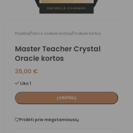
Pradžia
/
Taro ir orakulo kortos
/
Orakulo kortos
Master Teacher Crystal
Oracle kortos
35,00
€
Liko 1
Į KREPŠELĮ
Pridėti prie mėgstamiausių