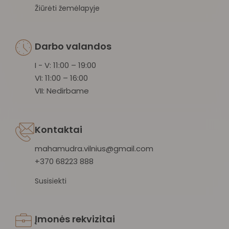
Žiūrėti žemėlapyje
Darbo valandos
I - V: 11:00 – 19:00
VI: 11:00 – 16:00
VII: Nedirbame
Kontaktai
mahamudra.vilnius@gmail.com
+370 68223 888
Susisiekti
Įmonės rekvizitai