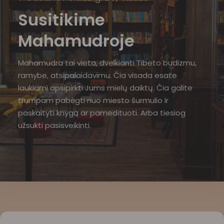
Susitikime
Mahamudroje
Mahamudra tai vieta, dvelkianti Tibeto budizmu,
ramybe, atsipalaidavimu. Čia visada esate
laukiami apsipirkti Jums mielų daiktų. Čia galite
trumpam pabėgti nuo miesto šurmulio ir
paskaityti knygą ar pamedituoti. Arba tiesiog
užsukti pasisveikinti.