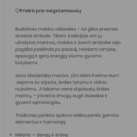
Pridėti prie mėgstamiausių
Budistinės maldos vėliavėlės – tai gilios prasmės
dvasinis simbolis. Tibeto tradicijoje ant jų
užrašytos mantros, maldos ir šventi simboliai vėjo
pagalba pasklinda po pasaulį, nešdami ramybę,
apsaugą ir gerą energiją visoms gyvoms
būtybėms.
Sena tibetietiška mantra „Om Mani Padme Hum“
siejama su atjauta, širdies tyrumu ir vidiniu
nušvitimu. Ji laikoma viena stipriausių širdies
mantrų — ji kviečia žmogų augti dvasiškai ir
gyventi sąmoningiau.
Tradicinės penkios spalvos reiškia penkis gamtos
elementus ir harmoniją:
Mėlyna — dangų ir erdvę;