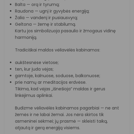
Balta — orą ir tyrumą;
Raudona — ugnį ir gyvybės energiją;
Žalia — vandenį ir pusiausvyrą;
Geltona — žemę ir stabilumą.
Kartu jos simbolizuoja pasaulio ir žmogaus vidinę
harmoniją.
Tradiciškai maldos vėliavėlės kabinamos:
aukštesnėse vietose;
ten, kur juda vėjas;
gamtoje, kalnuose, soduose, balkonuose;
prie namų ar meditacijos erdvėse.
Tikima, kad vėjas „išnešioja“ maldas ir gerus
linkėjimus aplinkai.
Budizme vėliavėlės kabinamos pagarbiai — ne ant
žemės ir ne labai žemai. Jos nėra skirtos tik
asmeninei sėkmei; jų prasmė — skleisti taiką,
atjautą ir gerą energiją visiems.