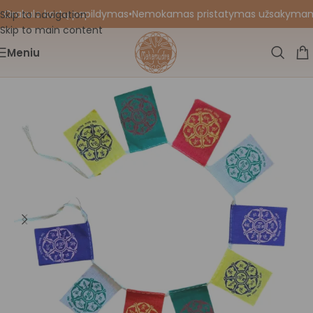
 Orakulo kortų papildymas
•
Nemokamas pristatymas užsakymams nu
Skip to navigation
Skip to main content
Meniu