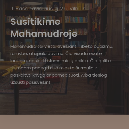
J. Basanavičiaus g. 25, Vilnius
Susitikime
Mahamudroje
Mahamudra tai vieta, dvelkianti Tibeto budizmu,
ramybe, atsipalaidavimu. Čia visada esate
laukiami apsipirkti Jums mielų daiktų. Čia galite
trumpam pabėgti nuo miesto šurmulio ir
paskaityti knygą ar pamedituoti. Arba tiesiog
užsukti pasisveikinti.