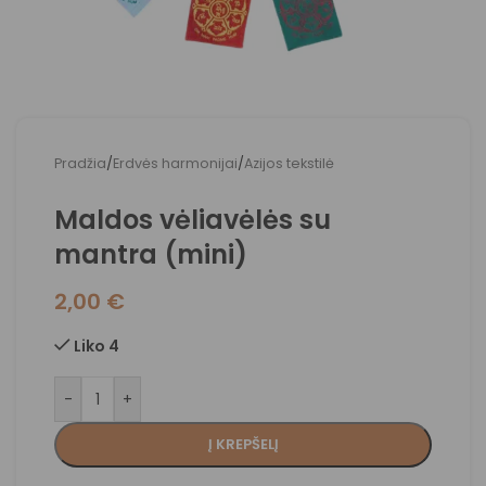
Pradžia
/
Erdvės harmonijai
/
Azijos tekstilė
Maldos vėliavėlės su
mantra (mini)
2,00
€
Liko 4
-
+
Į KREPŠELĮ