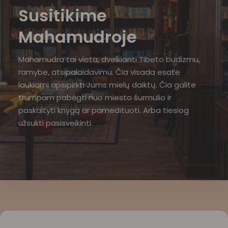
Susitikime
Mahamudroje
Mahamudra tai vieta, dvelkianti Tibeto budizmu,
ramybe, atsipalaidavimu. Čia visada esate
laukiami apsipirkti Jums mielų daiktų. Čia galite
trumpam pabėgti nuo miesto šurmulio ir
paskaityti knygą ar pamedituoti. Arba tiesiog
užsukti pasisveikinti.