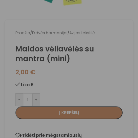
Pradžia
/
Erdvės harmonijai
/
Azijos tekstilė
Maldos vėliavėlės su
mantra (mini)
2,00
€
Liko 6
-
+
Į KREPŠELĮ
Pridėti prie mėgstamiausių