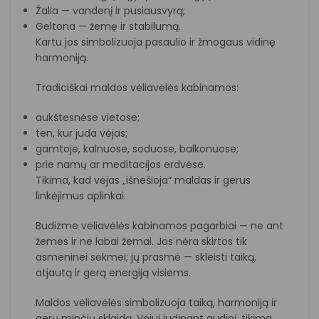
Žalia — vandenį ir pusiausvyrą;
Geltona — žemę ir stabilumą.
Kartu jos simbolizuoja pasaulio ir žmogaus vidinę
harmoniją.
Tradiciškai maldos vėliavėlės kabinamos:
aukštesnėse vietose;
ten, kur juda vėjas;
gamtoje, kalnuose, soduose, balkonuose;
prie namų ar meditacijos erdvėse.
Tikima, kad vėjas „išnešioja“ maldas ir gerus
linkėjimus aplinkai.
Budizme vėliavėlės kabinamos pagarbiai — ne ant
žemės ir ne labai žemai. Jos nėra skirtos tik
asmeninei sėkmei; jų prasmė — skleisti taiką,
atjautą ir gerą energiją visiems.
Maldos vėliavėlės simbolizuoja taiką, harmoniją ir
gerų minčių sklaidą. Vėjui judinant audinį, tikima,