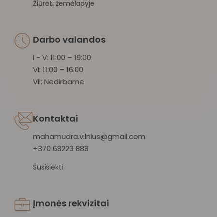
Žiūrėti žemėlapyje
Darbo valandos
I - V: 11:00 – 19:00
VI: 11:00 – 16:00
VII: Nedirbame
Kontaktai
mahamudra.vilnius@gmail.com
+370 68223 888
Susisiekti
Įmonės rekvizitai