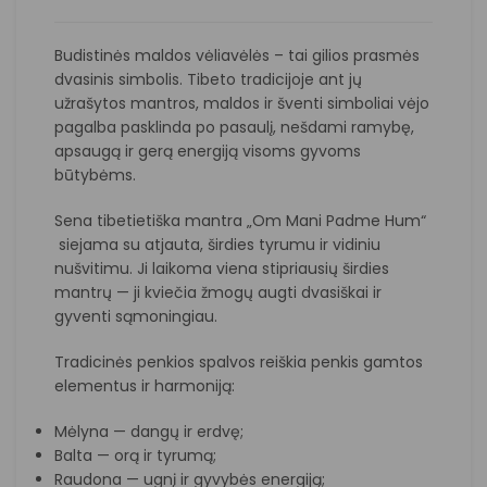
Budistinės maldos vėliavėlės – tai gilios prasmės
dvasinis simbolis. Tibeto tradicijoje ant jų
užrašytos mantros, maldos ir šventi simboliai vėjo
pagalba pasklinda po pasaulį, nešdami ramybę,
apsaugą ir gerą energiją visoms gyvoms
būtybėms.
Sena tibetietiška mantra „Om Mani Padme Hum“
siejama su atjauta, širdies tyrumu ir vidiniu
nušvitimu. Ji laikoma viena stipriausių širdies
mantrų — ji kviečia žmogų augti dvasiškai ir
gyventi sąmoningiau.
Tradicinės penkios spalvos reiškia penkis gamtos
elementus ir harmoniją:
Mėlyna — dangų ir erdvę;
Balta — orą ir tyrumą;
Raudona — ugnį ir gyvybės energiją;