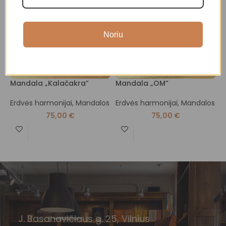
Noriu
Mandala „Kalačakra”
Mandala „OM”
M
Erdvės harmonijai
,
Mandalos
Erdvės harmonijai
,
Mandalos
E
75,00
€
75,00
€
J. Basanavičiaus g. 25, Vilnius