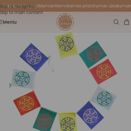
 Orakulo kortų papildymas
•
Nemokamas pristatymas užsakymams nu
Skip to navigation
Skip to main content
Meniu