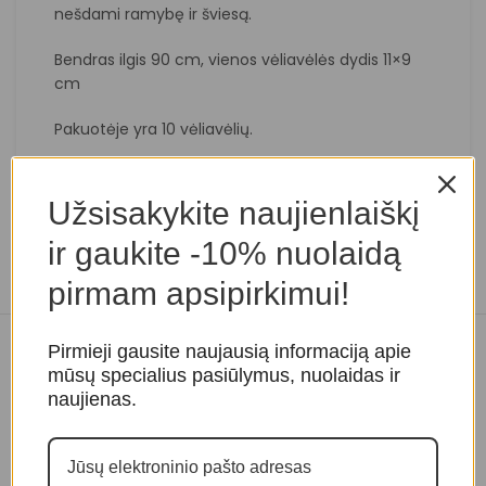
nešdami ramybę ir šviesą.
Bendras ilgis 90 cm, vienos vėliavėlės dydis 11×9
cm
Pakuotėje yra 10 vėliavėlių.
Atkreipkite dėmesį, jog prekės
spalva
ir forma
gali
šiek tiek
skirtis
nuo matomų nuotraukoje.
Užsisakykite naujienlaiškį
ir gaukite -10% nuolaidą
pirmam apsipirkimui!
Pirmieji gausite naujausią informaciją apie
Panašios prekės
mūsų specialius pasiūlymus, nuolaidas ir
naujienas.