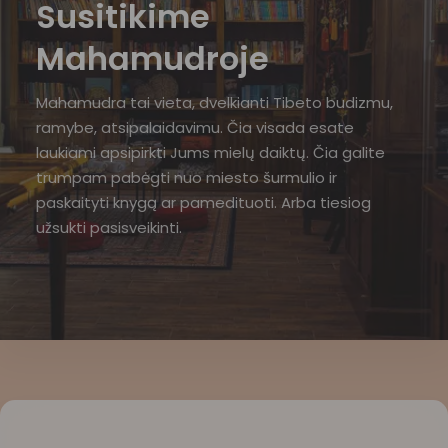
Susitikime
Mahamudroje
Mahamudra tai vieta, dvelkianti Tibeto budizmu,
ramybe, atsipalaidavimu. Čia visada esate
laukiami apsipirkti Jums mielų daiktų. Čia galite
trumpam pabėgti nuo miesto šurmulio ir
paskaityti knygą ar pamedituoti. Arba tiesiog
užsukti pasisveikinti.