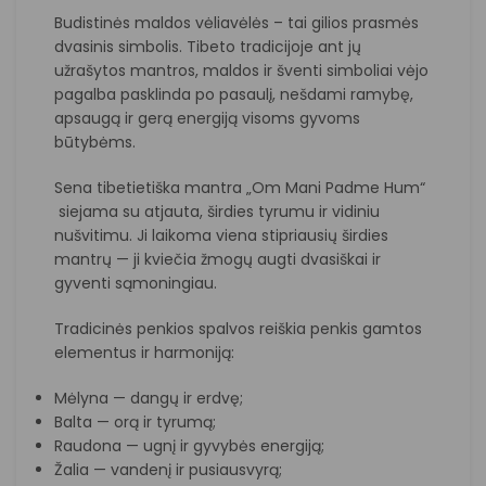
Budistinės maldos vėliavėlės – tai gilios prasmės
dvasinis simbolis. Tibeto tradicijoje ant jų
užrašytos mantros, maldos ir šventi simboliai vėjo
pagalba pasklinda po pasaulį, nešdami ramybę,
apsaugą ir gerą energiją visoms gyvoms
būtybėms.
Sena tibetietiška mantra „Om Mani Padme Hum“
siejama su atjauta, širdies tyrumu ir vidiniu
nušvitimu. Ji laikoma viena stipriausių širdies
mantrų — ji kviečia žmogų augti dvasiškai ir
gyventi sąmoningiau.
Tradicinės penkios spalvos reiškia penkis gamtos
elementus ir harmoniją:
Mėlyna — dangų ir erdvę;
Balta — orą ir tyrumą;
Raudona — ugnį ir gyvybės energiją;
Žalia — vandenį ir pusiausvyrą;