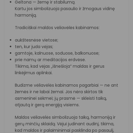
Geltona — žemę ir stabilumą.
Kartu jos simbolizuoja pasaulio ir žmogaus vidinę
harmoniją.
Tradiciškai maldos vėliavėlės kabinamos:
aukštesnėse vietose;
ten, kur juda vėjas;
gamtoje, kalnuose, soduose, balkonuose;
prie namų ar meditacijos erdvėse.
Tikima, kad vėjas „išnešioja“ maldas ir gerus
linkėjimus aplinkai.
Budizme vėliavėlės kabinamos pagarbiai — ne ant
žemės ir ne labai žemai. Jos nėra skirtos tik
asmeninei sėkmei; jų prasmė — skleisti taiką,
atjautą ir gerą energiją visiems.
Maldos vėliavėlės simbolizuoja taiką, harmoniją ir
gerų minčių sklaidą. Vėjui judinant audinį, tikima,
kad maldos ir palaiminimai pasklinda po pasaulį,