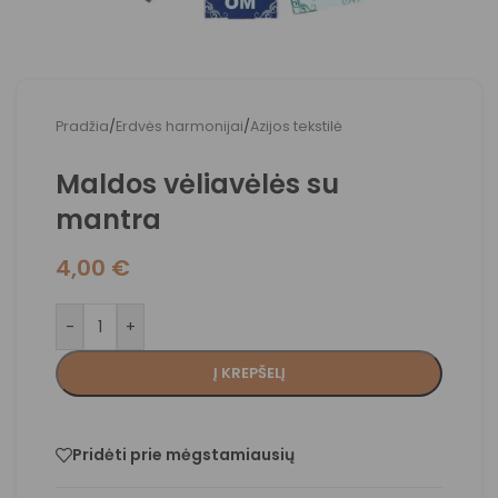
Pradžia
/
Erdvės harmonijai
/
Azijos tekstilė
Maldos vėliavėlės su
mantra
4,00
€
-
+
Į KREPŠELĮ
Pridėti prie mėgstamiausių