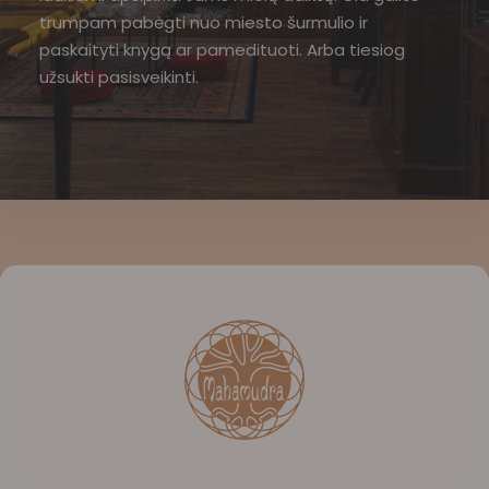
trumpam pabėgti nuo miesto šurmulio ir
paskaityti knygą ar pamedituoti. Arba tiesiog
užsukti pasisveikinti.