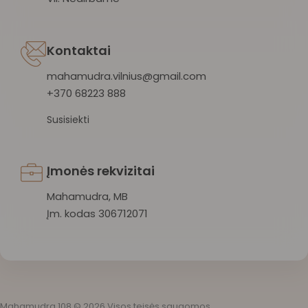
Kontaktai
mahamudra.vilnius@gmail.com
+370 68223 888
Susisiekti
Įmonės rekvizitai
Mahamudra, MB
Įm. kodas 306712071
Mahamudra 108 © 2026 Visos teisės saugomos.