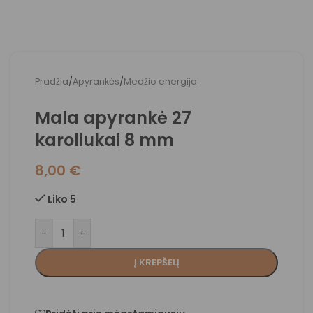
Pradžia
/
Apyrankės
/
Medžio energija
Mala apyrankė 27
karoliukai 8 mm
8,00
€
Liko 5
-
+
Į KREPŠELĮ