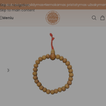
 Orakulo kortų papildymas
•
Nemokamas pristatymas užsakymams nu
Skip to navigation
Skip to main content
Meniu