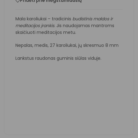
Pridėti prie mėgstamiausių
Mala karoliukai – tradicinis
budistinis maldos ir
meditacijos įrankis
. Jis naudojamas mantroms
skaičiuoti meditacijos metu.
Nepalas, medis, 27 karoliukai, jų skresmuo 8 mm
Lankstus raudonas guminis siūlas viduje.
Atkreipkite dėmesį, jog prekės spalva
gali šiek tiek skirtis nuo matomų
nuotraukoje.