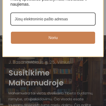
20,00
€
naujienas.
Noriu
J. Basanavičiaus g. 25, Vilnius
Susitikime
Mahamudroje
Mahamudra tai vieta, dvelkianti Tibeto budizmu,
ramybe, atsipalaidavimu. Čia visada esate
laukiami apsipirkti Jums mielų daiktų. Čia galite