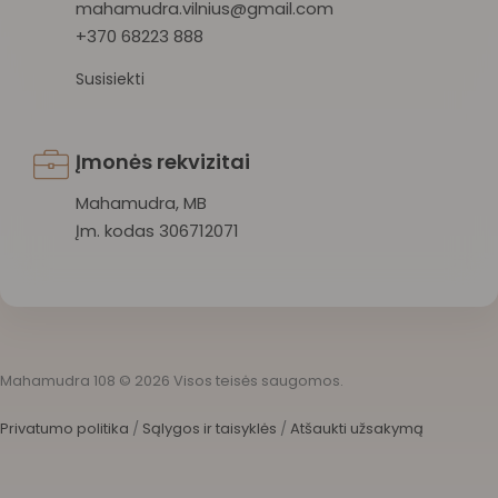
mahamudra.vilnius@gmail.com
+370 68223 888
Susisiekti
Įmonės rekvizitai
Mahamudra, MB
Įm. kodas 306712071
Mahamudra 108 © 2026 Visos teisės saugomos.
Privatumo politika
/
Sąlygos ir taisyklės
/
Atšaukti užsakymą