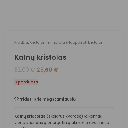
Pradžia
/
Kristalai ir mineralai
/
Neapdirbti kristalai
Kalnų krištolas
32,00
€
25,60
€
Išparduota
Pridėti prie mėgstamiausių
Kalnų krištolas
(skaidrus kvarcas) laikomas
vienu stipriausių energetinių akmenų dvasinėse