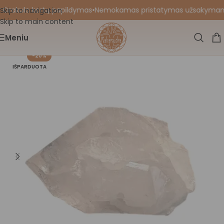
 Orakulo kortų papildymas
•
Nemokamas pristatymas užsakymams nu
Skip to navigation
Skip to main content
Meniu
-20%
IŠPARDUOTA