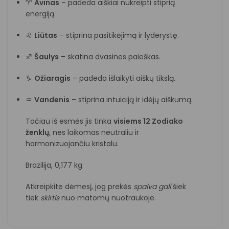
♈
Avinas
– padeda aiškiai nukreipti stiprią
energiją.
♌
Liūtas
– stiprina pasitikėjimą ir lyderystę.
♐
Šaulys
– skatina dvasines paieškas.
♑
Ožiaragis
– padeda išlaikyti aiškų tikslą.
♒
Vandenis
– stiprina intuiciją ir idėjų aiškumą.
Tačiau iš esmės jis tinka
visiems 12 Zodiako
ženklų
, nes laikomas neutraliu ir
harmonizuojančiu kristalu.
Brazilija, 0,177 kg
Atkreipkite dėmesį, jog prekės
spalva
gali
šiek
tiek
skirtis
nuo matomų nuotraukoje.