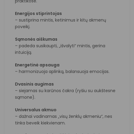
praktikose.
Energijos stiprintojas
– sustiprina mintis, ketinimus ir kitų akmenų
poveikį.
Sąmonės aiškumas
– padeda susikaupti, „išvalyti“ mintis, gerina
intuiciją.
Energetinė apsauga
– harmonizuoja aplinką, balansuoja emocijas.
Dvasinis augimas
– siejamas su karūnos čakra (ryšiu su aukštesne
sąmone).
Universalus akmuo
– dažnai vadinamas „visų ženklų akmeniu“, nes
tinka beveik kiekvienam.