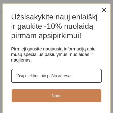
Užsisakykite naujienlaiškį
Panašios prekės
ir gaukite -10% nuolaidą
pirmam apsipirkimui!
Pirmieji gausite naujausią informaciją apie
mūsų specialius pasiūlymus, nuolaidas ir
naujienas.
Agato žvakidė
Agato žvakidė
A
Kristalai ir mineralai
,
Kristalai ir mineralai
,
K
Noriu
Žvakidės
Žvakidės
Ž
25,00
€
45,00
€