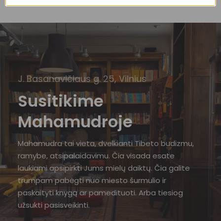
J. Basanavičiaus g. 25, Vilnius
Susitikime
Mahamudroje
Mahamudra tai vieta, dvelkianti Tibeto budizmu,
ramybe, atsipalaidavimu. Čia visada esate
laukiami apsipirkti Jums mielų daiktų. Čia galite
trumpam pabėgti nuo miesto šurmulio ir
paskaityti knygą ar pamedituoti. Arba tiesiog
užsukti pasisveikinti.