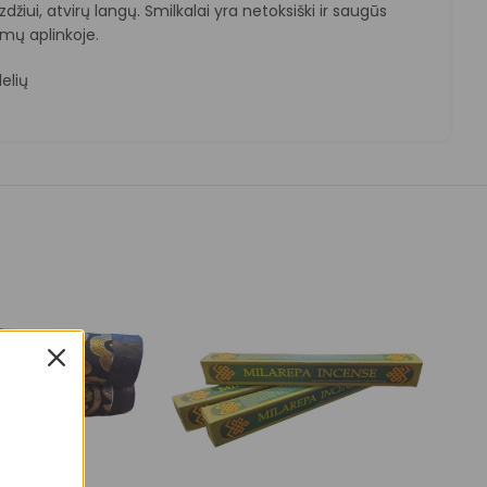
zdžiui, atvirų langų. Smilkalai yra netoksiški ir saugūs
mų aplinkoje.
delių