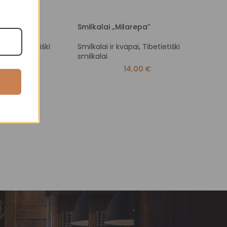
hakala”
Smilkalai „Milarepa”
Smilk
pai
,
Tibetietiški
Smilkalai ir kvapai
,
Tibetietiški
Smilka
smilkalai
smilk
0,00
€
14,00
€