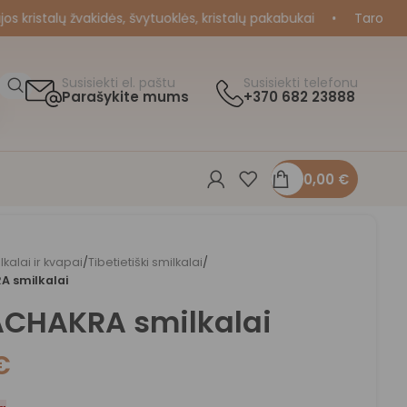
ristalų žvakidės, švytuoklės, kristalų pakabukai
•
Taro ir Orak
Susisiekti el. paštu
Susisiekti telefonu
Parašykite mums
+370 682 23888
0,00
€
lkalai ir kvapai
/
Tibetietiški smilkalai
/
 smilkalai
CHAKRA smilkalai
€