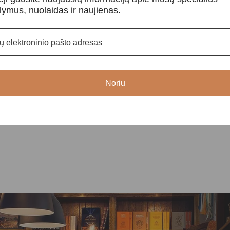
lymus, nuolaidas ir naujienas.
Smilkalai „Manjushree”
Smilkalai „Ma
etiški
Smilkalai ir kvapai
,
Tibetietiški
Smilkalai ir kva
smilkalai
smilkalai
10,00
€
1
Noriu