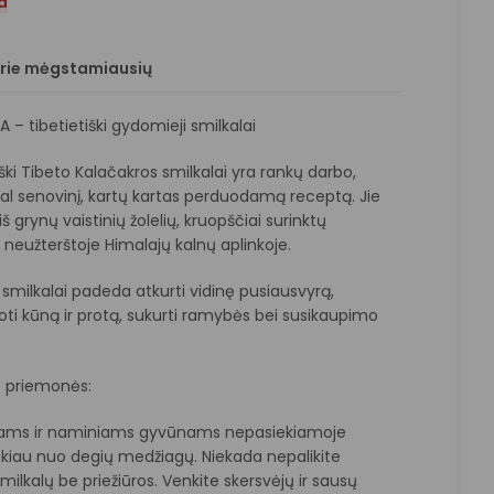
a
prie mėgstamiausių
– tibetietiški gydomieji smilkalai
ški Tibeto Kalačakros smilkalai yra rankų darbo,
gal senovinį, kartų kartas perduodamą receptą. Jie
 grynų vaistinių žolelių, kruopščiai surinktų
, neužterštoje Himalajų kalnų aplinkoje.
smilkalai padeda atkurti vidinę pusiausvyrą,
ti kūną ir protą, sukurti ramybės bei susikaupimo
.
 priemonės:
ikams ir naminiams gyvūnams nepasiekiamoje
tokiau nuo degių medžiagų. Niekada nepalikite
ilkalų be priežiūros. Venkite skersvėjų ir sausų