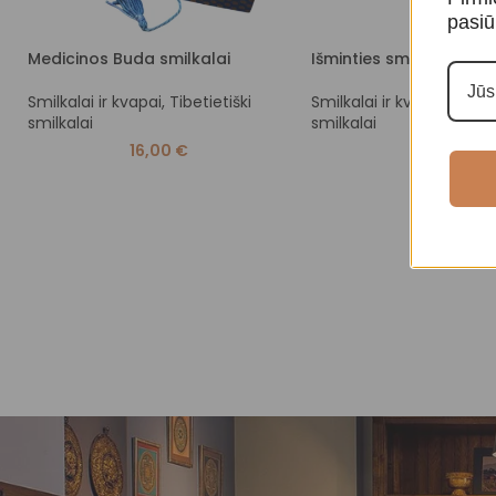
pasiū
Medicinos Buda smilkalai
Išminties smilkalai
Smilkalai ir kvapai
,
Tibetietiški
Smilkalai ir kvapai
,
Tibeti
smilkalai
smilkalai
16,00
€
16,00
€