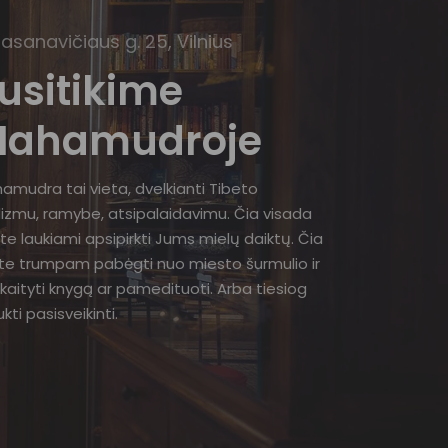
Basanavičiaus g. 25, Vilnius
usitikime
ahamudroje
amudra tai vieta, dvelkianti Tibeto
izmu, ramybe, atsipalaidavimu. Čia visada
te laukiami apsipirkti Jums mielų daiktų. Čia
ite trumpam pabėgti nuo miesto šurmulio ir
kaityti knygą ar pamedituoti. Arba tiesiog
kti pasisveikinti.