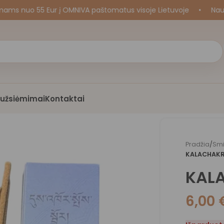
uo 55 Eur į OMNIVA paštomatus visoje Lietuvoje
•
Naujos k
i užsiėmimai
Kontaktai
Pradžia
/
Smi
KALACHAKRA
KALA
6,00