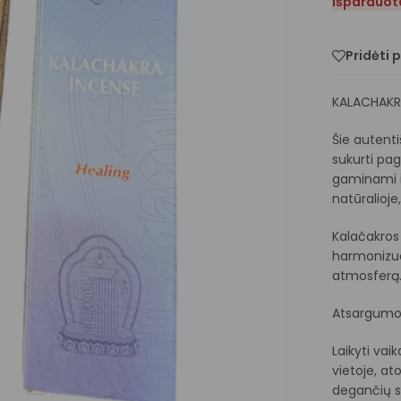
Išparduot
Pridėti 
KALACHAKRA 
Šie autenti
sukurti pa
gaminami iš
natūralioje
Kalačakros 
harmonizuo
atmosferą
Atsargumo
Laikyti va
vietoje, a
degančių sm