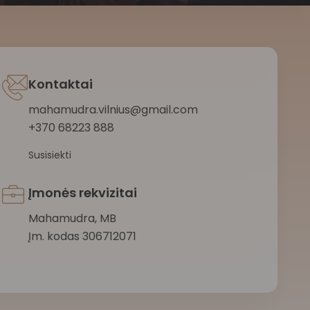
Kontaktai
mahamudra.vilnius@gmail.com
+370 68223 888
Susisiekti
Įmonės rekvizitai
Mahamudra, MB
Įm. kodas 306712071