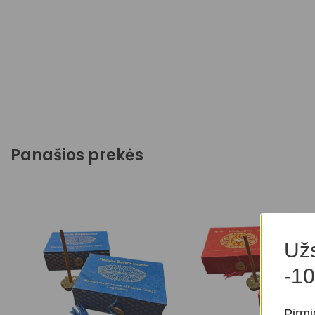
Panašios prekės
Užs
-10
Pirmi