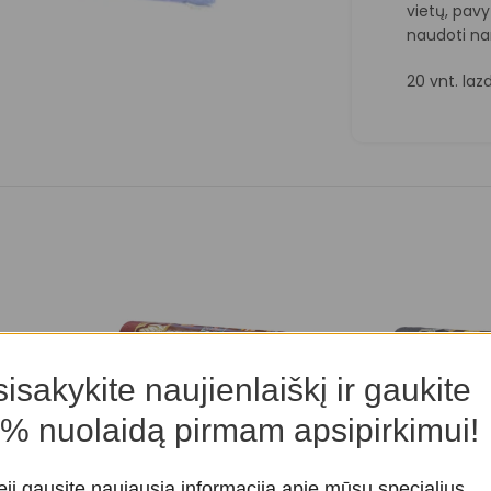
vietų, pavy
naudoti na
20 vnt. laz
isakykite naujienlaiškį ir gaukite
% nuolaidą pirmam apsipirkimui!
eji gausite naujausią informaciją apie mūsų specialius