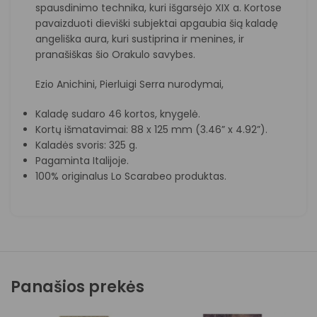
spausdinimo technika, kuri išgarsėjo XIX a. Kortose
pavaizduoti dieviški subjektai apgaubia šią kaladę
angeliška aura, kuri sustiprina ir menines, ir
pranašiškas šio Orakulo savybes.
Ezio Anichini, Pierluigi Serra nurodymai,
Kaladę sudaro 46 kortos, knygelė.
Kortų išmatavimai: 88 x 125 mm (3.46” x 4.92”).
Kaladės svoris: 325 g.
Pagaminta Italijoje.
100% originalus Lo Scarabeo produktas.
Panašios prekės