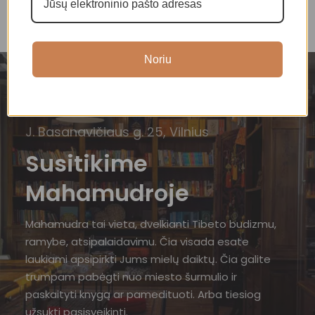
Noriu
J. Basanavičiaus g. 25, Vilnius
Susitikime
Mahamudroje
Mahamudra tai vieta, dvelkianti Tibeto budizmu,
ramybe, atsipalaidavimu. Čia visada esate
laukiami apsipirkti Jums mielų daiktų. Čia galite
trumpam pabėgti nuo miesto šurmulio ir
paskaityti knygą ar pamedituoti. Arba tiesiog
užsukti pasisveikinti.