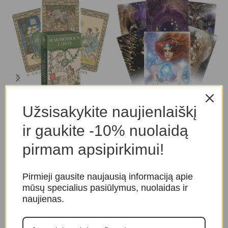
Taro Kortos Harmonious
Star Temple Oracle kortos
E
Užsisakykite naujienlaiškį
Mini
k
Taro ir orakulo kortos
,
ir gaukite -10% nuolaidą
Taro ir orakulo kortos
,
Taro
Orakulo kortos
T
kortos
O
39,00
€
pirmam apsipirkimui!
19,00
€
Pirmieji gausite naujausią informaciją apie
mūsų specialius pasiūlymus, nuolaidas ir
naujienas.