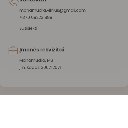
mahamudra.vilnius@gmail.com
+370 68223 888
Susisiekti
Įmonės rekvizitai
Mahamudra, MB
Įm. kodas 306712071
Mahamudra 108 © 2026 Visos teisės saugomos.
Privatumo politika
/
Sąlygos ir taisyklės
/
Atšaukti užsakymą