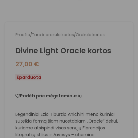
Pradžia
/
Taro ir orakulo kortos
/
Orakulo kortos
Divine Light Oracle kortos
27,00
€
Išparduota
Pridėti prie mėgstamiausių
Legendiniai Ezio Tiburzio Anichini meno kūriniai
suteikia formą šiam nuostabiam „Oracle“ dekui,
kuriame atsispindi visas senųjų Florencijos
litografijų stilius ir žavesys – cheminė