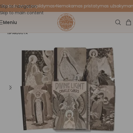
 Orakulo kortų papildymas
•
Nemokamas pristatymas užsakymams nu
Skip to navigation
Skip to main content
Meniu
IŠPARDUOTA