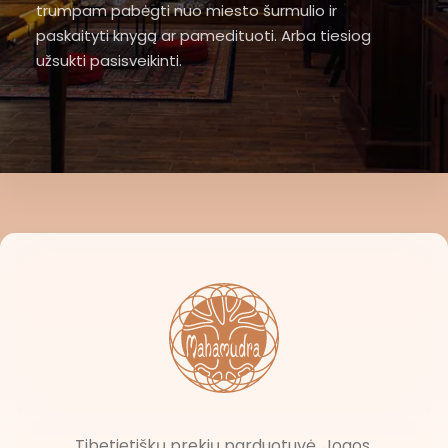
trumpam pabėgti nuo miesto šurmulio ir
paskaityti knygą ar pamedituoti. Arba tiesiog
užsukti pasisveikinti.
Tibetietiškų prekių parduotuvė. Jogos,