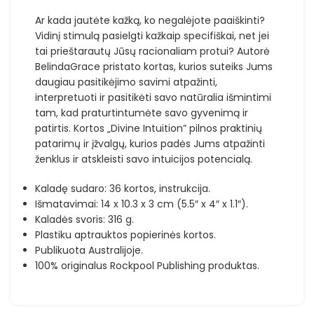
Ar kada jautėte kažką, ko negalėjote paaiškinti?
Vidinį stimulą pasielgti kažkaip specifiškai, net jei
tai prieštarautų Jūsų racionaliam protui? Autorė
BelindaGrace pristato kortas, kurios suteiks Jums
daugiau pasitikėjimo savimi atpažinti,
interpretuoti ir pasitikėti savo natūralia išmintimi
tam, kad praturtintumėte savo gyvenimą ir
patirtis. Kortos „Divine Intuition” pilnos praktinių
patarimų ir įžvalgų, kurios padės Jums atpažinti
ženklus ir atskleisti savo intuicijos potencialą.
Kaladę sudaro: 36 kortos, instrukcija.
Išmatavimai: 14 x 10.3 x 3 cm (5.5″ x 4″ x 1.1″).
Kaladės svoris: 316 g.
Plastiku aptrauktos popierinės kortos.
Publikuota Australijoje.
100% originalus Rockpool Publishing produktas.