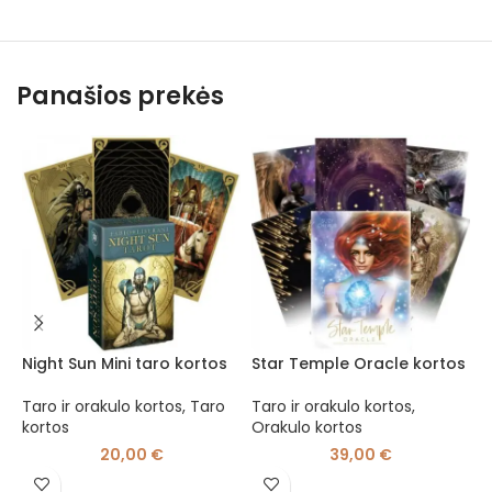
Panašios prekės
Night Sun Mini taro kortos
Star Temple Oracle kortos
T
G
Taro ir orakulo kortos
,
Taro
Taro ir orakulo kortos
,
kortos
Orakulo kortos
T
k
20,00
€
39,00
€