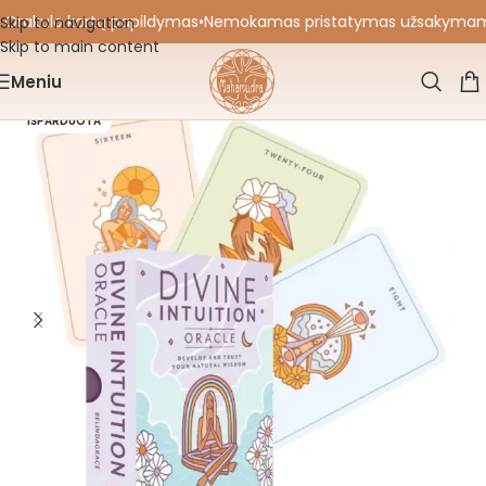
 Orakulo kortų papildymas
•
Nemokamas pristatymas užsakymams nu
Skip to navigation
Skip to main content
Meniu
IŠPARDUOTA