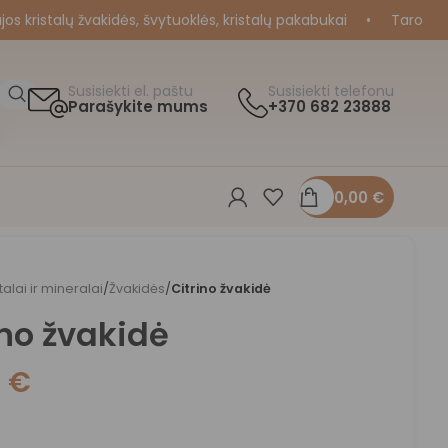
ristalų žvakidės, švytuoklės, kristalų pakabukai
•
Taro ir Orak
Susisiekti el. paštu
Susisiekti telefonu
Parašykite mums
+370 682 23888
0,00
€
stalai ir mineralai
/
Žvakidės
/
Citrino žvakidė
ino žvakidė
0
€