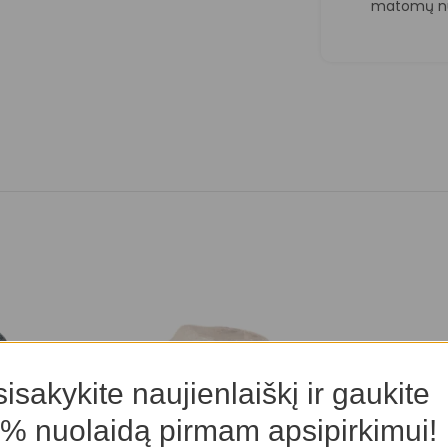
matomų nu
isakykite naujienlaiškį ir gaukite
% nuolaidą pirmam apsipirkimui!