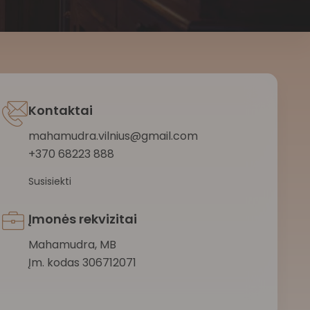
Kontaktai
mahamudra.vilnius@gmail.com
+370 68223 888
Susisiekti
Įmonės rekvizitai
Mahamudra, MB
Įm. kodas 306712071