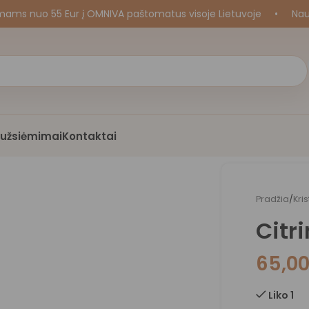
uo 55 Eur į OMNIVA paštomatus visoje Lietuvoje
•
Naujos k
i užsiėmimai
Kontaktai
Pradžia
/
Kri
Citr
65,0
Liko 1