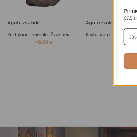
Pirmi
pasiū
Agato žvakidė
Agato žvakidė
Kristalai ir mineralai
,
Žvakidės
Kristalai ir mineralai
,
Žva
40,00
€
45,00
€