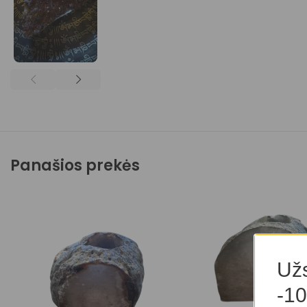
Panašios prekės
Užs
-10