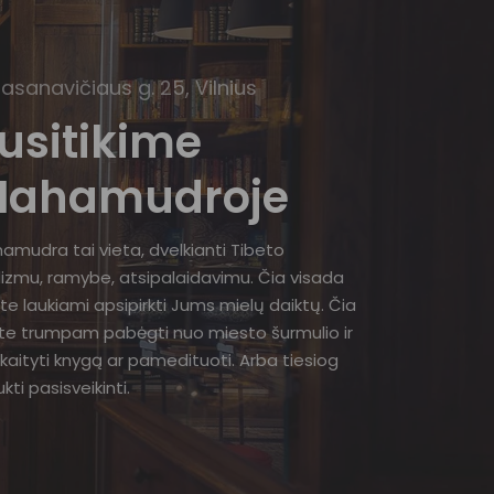
Basanavičiaus g. 25, Vilnius
usitikime
ahamudroje
amudra tai vieta, dvelkianti Tibeto
izmu, ramybe, atsipalaidavimu. Čia visada
te laukiami apsipirkti Jums mielų daiktų. Čia
ite trumpam pabėgti nuo miesto šurmulio ir
kaityti knygą ar pamedituoti. Arba tiesiog
kti pasisveikinti.