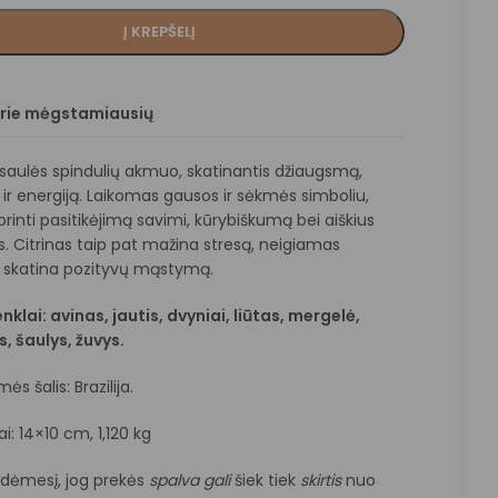
Į KREPŠELĮ
prie mėgstamiausių
saulės spindulių akmuo, skatinantis džiaugsmą,
ir energiją. Laikomas gausos ir sėkmės simboliu,
rinti pasitikėjimą savimi, kūrybiškumą bei aiškius
. Citrinas taip pat mažina stresą, neigiamas
r skatina pozityvų mąstymą.
klai: avinas, jautis, dvyniai, liūtas, mergelė,
s, šaulys, žuvys.
s šalis: Brazilija.
: 14×10 cm, 1,120 kg
e dėmesį, jog prekės
spalva
gali
šiek tiek
skirtis
nuo