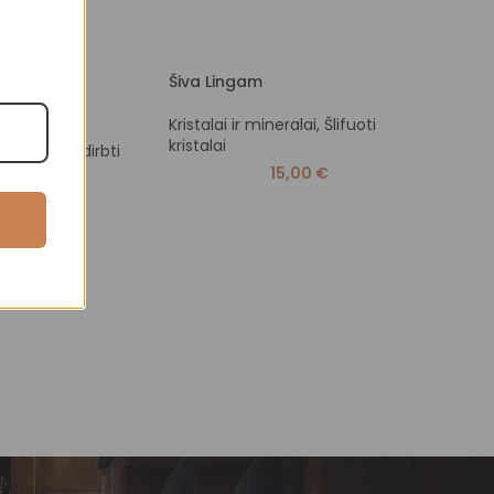
Šiva Lingam
Šiva 
s
Kristalai ir mineralai
,
Šlifuoti
Krista
kristalai
krista
eralai
,
Neapdirbti
15,00
€
32,00
€
€