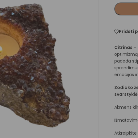
Pridėti 
Citrinas
– 
optimizmą 
padeda stip
sprendimus
emocijas i
Zodiako žen
svarstyklė
Akmens kilmė
Išmatavimai
Atkreipkit