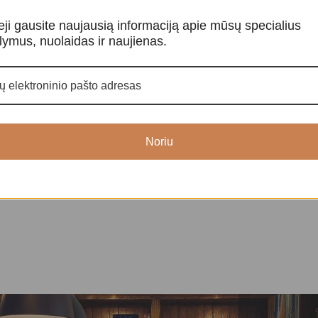
eji gausite naujausią informaciją apie mūsų specialius
lymus, nuolaidas ir naujienas.
Kalnų krištolas
-20%
Kalnų krištola
kidės
Kristalai ir mineralai
,
Neapdirbti
kristalai
Kristalai ir min
kristalai
35,00
€
40,00
Noriu